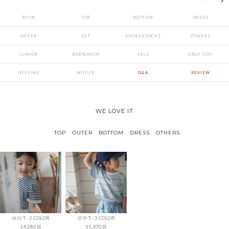
BY IN
TOP
BOTTOM
DRESS
OUTER
SET
SHOES&SOCKS
OTHERS
JUNIOR
BABY&MOM
SALE
ONLY YOU
OFFLINE
NOTICE
Q&A
REVIEW
WE LOVE IT
TOP
OUTER
BOTTOM
DRESS
OTHERS
브아 T - 2 COLOR
모우 T - 3 COLOR
14,280원
15,470원