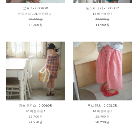
요트 T - 2 COLOR
토스카 나시 - 3 COLOR
아이보리 L,XL 빠른배송 !
M 빠른배송 !
20,400원
17,000원
14,280원
11,900원
피노 원피스 - 2 COLOR
루브 팬츠 - 2 COLOR
M 빠른배송 !
M 빠른배송 !
35,700원
28,900원
24,990원
20,230원