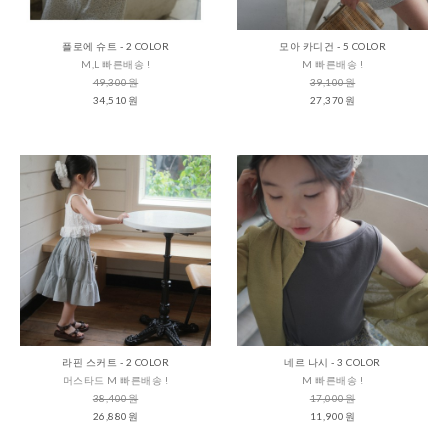
플로에 슈트 - 2 COLOR
모아 카디건 - 5 COLOR
M,L 빠른배송 !
M 빠른배송 !
49,300원
39,100원
34,510원
27,370원
라핀 스커트 - 2 COLOR
네르 나시 - 3 COLOR
머스타드 M 빠른배송 !
M 빠른배송 !
38,400원
17,000원
26,880원
11,900원