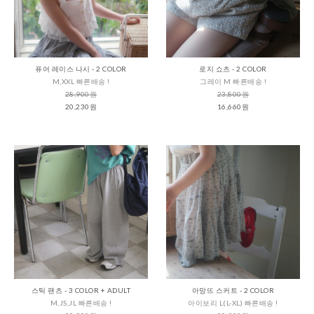
퓨어 레이스 나시 - 2 COLOR
로지 쇼츠 - 2 COLOR
M,XXL 빠른배송 !
그레이 M 빠른배송 !
28,900원
23,800원
20,230원
16,660원
스틱 팬츠 - 3 COLOR + ADULT
아망뜨 스커트 - 2 COLOR
M,JS,JL 빠른배송 !
아이보리 L(L-XL) 빠른배송 !