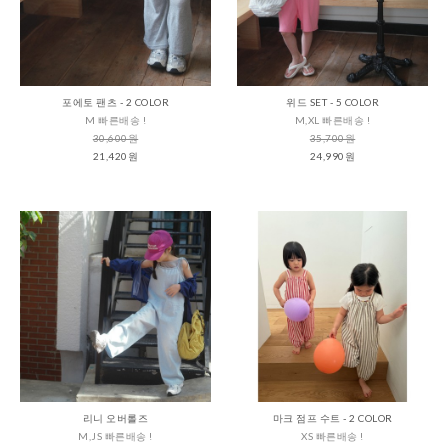
포에토 팬츠 - 2 COLOR
위드 SET - 5 COLOR
M 빠른배송 !
M,XL 빠른배송 !
30,600원
35,700원
21,420원
24,990원
리니 오버롤즈
마크 점프 수트 - 2 COLOR
M,JS 빠른배송 !
XS 빠른배송 !