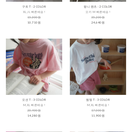
구트 T - 2 COLOR
팡니 팬츠 - 2 COLOR
XL,JL 빠른배송 !
모카 M 빠른배송 !
15,300원
35,200원
10,710원
24,640원
오션 T - 3 COLOR
썸띵 T - 3 COLOR
M,XL 빠른배송 !
M,XL 빠른배송 !
20,400원
17,000원
14,280원
11,900원