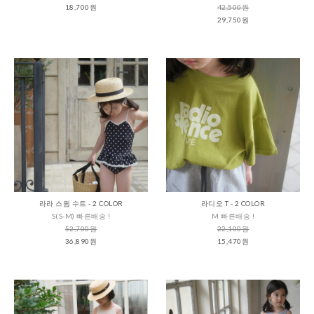
18,700원
42,500원
29,750원
라라 스윔 수트 - 2 COLOR
라디오 T - 2 COLOR
S(S-M) 빠른배송 !
M 빠른배송 !
52,700원
22,100원
36,890원
15,470원