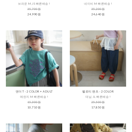
브라운 M,JS 빠른배송 !
네이비 M 빠른배송 !
35,700원
35,200원
24,990원
24,640원
앤더 T - 2 COLOR + ADULT
벨로티 팬츠 - 2 COLOR
메란지 M 빠른배송 !
데님 JL 빠른배송 !
15,300원
25,500원
10,710원
17,850원