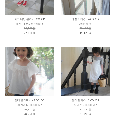
파크 데님 팬츠 - 3 COLOR
아벨 카디건 - 4 COLOR
블랙 M,JXL 빠른배송 !
L 빠른배송 !
39,100원
22,100원
27,370원
15,470원
엘리 블라우스 - 2 COLOR
밀라 원피스 - 2 COLOR
라벤더 M 빠른배송 !
화이트 S 빠른배송 !
40,800원
35,700원
28,560원
24,990원