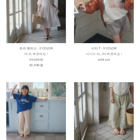
로라 원피스 - 2 COLOR
시티 T - 3 COLOR
M,XL 빠른배송 !
네이비 XL,JM 빠른배송 !
44,200원
sold out
30,940원