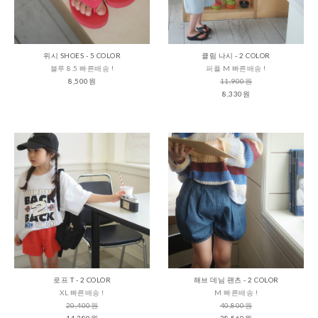
위시 SHOES - 5 COLOR
클림 나시 - 2 COLOR
블루 8.5 빠른배송 !
퍼플 M 빠른배송 !
8,500원
11,900원
8,330원
로프 T - 2 COLOR
해브 데님 팬츠 - 2 COLOR
XL 빠른배송 !
M 빠른배송 !
20,400원
40,800원
14,280원
28,560원