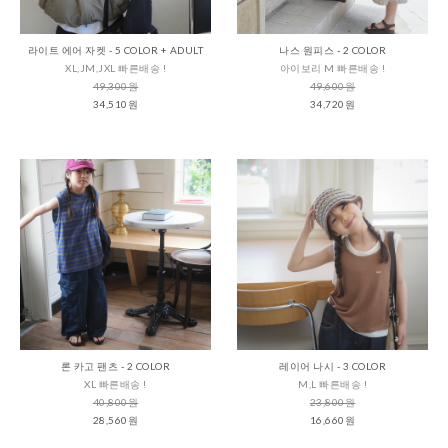
라이트 에어 자켓 - 5 COLOR + ADULT
나스 원피스 - 2 COLOR
XL,JM,JXL 빠른배송 !
아이보리 M 빠른배송 !
49,300원
49,600원
34,510원
34,720원
론 카고 팬츠 - 2 COLOR
레이어 나시 - 3 COLOR
XL 빠른배송 !
M,L 빠른배송 !
40,800원
23,800원
28,560원
16,660원