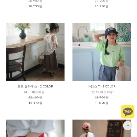
28,900원
28,900원
20,230원
20,230원
오크 블라우스 - 2 COLOR
바캉스 T - 3 COLOR
M,JS 빠른배송 !
그린 XL 빠른배송 !
22,100원
18,700원
15,470원
13,090원