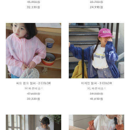
45,900원
35,700원
32,130원
24,990원
씨드 윈드 점퍼 - 2 COLOR
어게인 점퍼 - 3 COLOR
M 빠른배송 !
XL 빠른배송 !
47,600원
59,500원
33,320원
41,650원