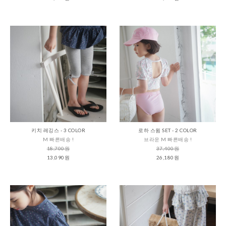
키치 레깅스 - 3 COLOR
로하 스윔 SET - 2 COLOR
M 빠른배송 !
브라운 M 빠른배송 !
18,700원
37,400원
13,090원
26,180원