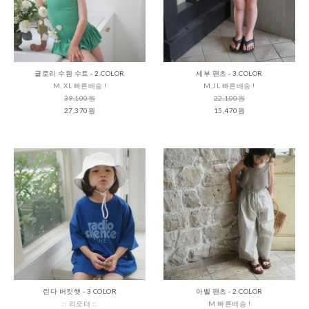
글로리 수읨 수트 - 2 COLOR
세부 팬츠 - 3 COLOR
M, XL 빠른배송 !
M,JL 빠른배송 !
39,100원
22,100원
27,370원
15,470원
린다 버킷햇 - 3 COLOR
아벨 팬츠 - 2 COLOR
:: 리오더 ::
M 빠른배송 !