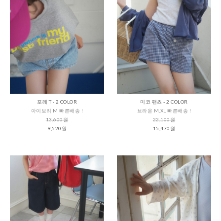
포레 T - 2 COLOR
미코 팬츠 - 2 COLOR
아이보리 M 빠른배송 !
브라운 M,XL 빠른배송 !
13,600원
22,100원
9,520원
15,470원