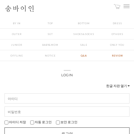
BY IN
TOP
BOTTOM
DRESS
OUTER
SET
SHOES&SOCKS
OTHERS
JUNIOR
BABY&MOM
SALE
ONLY YOU
OFFLINE
NOTICE
Q&A
REVIEW
LOGIN
한글 자판 열기
아이디 저장
자동 로그인
보안 로그인
로그인