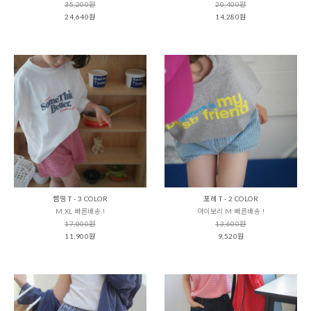
35,200원
20,400원
24,640원
14,280원
썸띵 T - 3 COLOR
포레 T - 2 COLOR
M,XL 빠른배송 !
아이보리 M 빠른배송 !
17,000원
13,600원
11,900원
9,520원