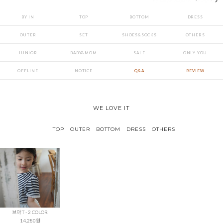
BY IN
TOP
BOTTOM
DRESS
OUTER
SET
SHOES&SOCKS
OTHERS
JUNIOR
BABY&MOM
SALE
ONLY YOU
OFFLINE
NOTICE
Q&A
REVIEW
WE LOVE IT
TOP
OUTER
BOTTOM
DRESS
OTHERS
브아 T - 2 COLOR
14,280원