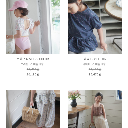
로하 스윔 SET - 2 COLOR
라일 T - 2 COLOR
브라운 M 빠른배송 !
네이비 M 빠른배송 !
37,400원
22,100원
26,180원
15,470원