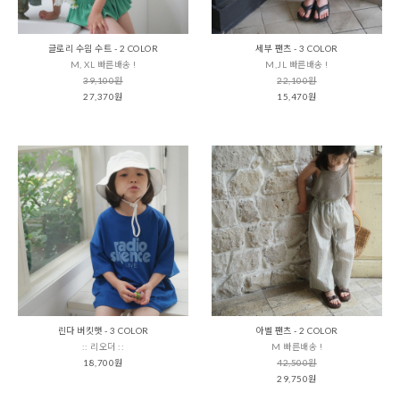
글로리 수읨 수트 - 2 COLOR
세부 팬츠 - 3 COLOR
M, XL 빠른배송 !
M,JL 빠른배송 !
39,100원
22,100원
27,370원
15,470원
린다 버킷햇 - 3 COLOR
아벨 팬츠 - 2 COLOR
:: 리오더 ::
M 빠른배송 !
18,700원
42,500원
29,750원