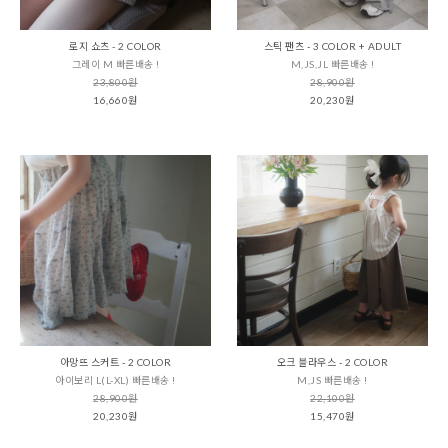
로지 쇼츠 - 2 COLOR
스틱 팬츠 - 3 COLOR + ADULT
그레이 M 빠른배송 !
M,JS,JL 빠른배송 !
23,800원
28,900원
16,660원
20,230원
아망뜨 스커트 - 2 COLOR
오크 블라우스 - 2 COLOR
아이보리 L(L-XL) 빠른배송 !
M,JS 빠른배송 !
28,900원
22,100원
20,230원
15,470원