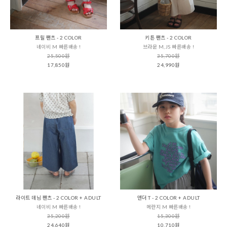
프릴 팬츠 - 2 COLOR
키튼 팬츠 - 2 COLOR
네이비 M 빠른배송 !
브라운 M,JS 빠른배송 !
25,500원
35,700원
17,850원
24,990원
라이트 데님 팬츠 - 2 COLOR + ADULT
앤더 T - 2 COLOR + ADULT
네이비 M 빠른배송 !
메란지 M 빠른배송 !
35,200원
15,300원
24,640원
10,710원