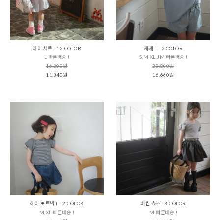
하이 세트 - 12 COLOR
제제 T - 2 COLOR
L 빠른배송 !
S,M,XL,JM 빠른배송 !
16,200원
23,800원
11,340원
16,660원
헤이 보트넥 T - 2 COLOR
버킨 쇼츠 - 3 COLOR
M,XL 빠른배송 !
M 빠른배송 !