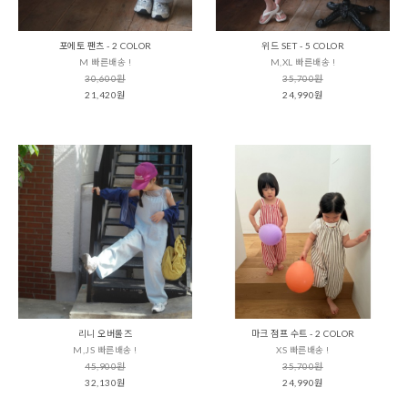
포에토 팬츠 - 2 COLOR
위드 SET - 5 COLOR
M 빠른배송 !
M,XL 빠른배송 !
30,600원
35,700원
21,420원
24,990원
리니 오버롤즈
마크 점프 수트 - 2 COLOR
M,JS 빠른배송 !
XS 빠른배송 !
45,900원
35,700원
32,130원
24,990원