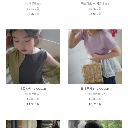
M 빠른배송 !
머스타드 M 빠른배송 !
39,100원
38,400원
27,370원
26,880원
네르 나시 - 3 COLOR
포니 골지 T - 3 COLOR
M 빠른배송 !
S,JM 빠른배송 !
17,000원
15,300원
11,900원
10,710원