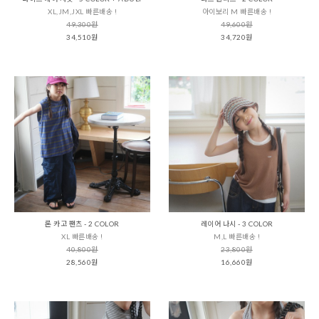
XL,JM,JXL 빠른배송 !
아이보리 M 빠른배송 !
49,300원
49,600원
34,510원
34,720원
론 카고 팬츠 - 2 COLOR
레이어 나시 - 3 COLOR
XL 빠른배송 !
M,L 빠른배송 !
40,800원
23,800원
28,560원
16,660원