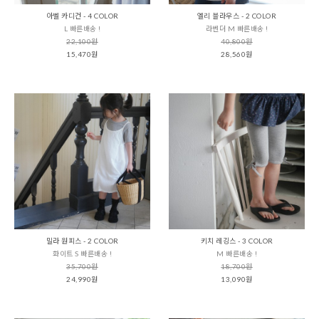
아벨 카디건 - 4 COLOR
엘리 블라우스 - 2 COLOR
L 빠른배송 !
라벤더 M 빠른배송 !
22,100원
40,800원
15,470원
28,560원
밀라 원피스 - 2 COLOR
키치 레깅스 - 3 COLOR
화이트 S 빠른배송 !
M 빠른배송 !
35,700원
18,700원
24,990원
13,090원