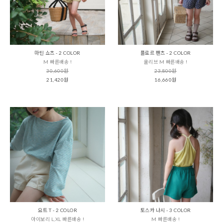
마틴 쇼츠 - 2 COLOR
플로르 팬츠 - 2 COLOR
M 빠른배송 !
올리브 M 빠른배송 !
30,600원
23,800원
21,420원
16,660원
요트 T - 2 COLOR
토스카 나시 - 3 COLOR
아이보리 L,XL 빠른배송 !
M 빠른배송 !