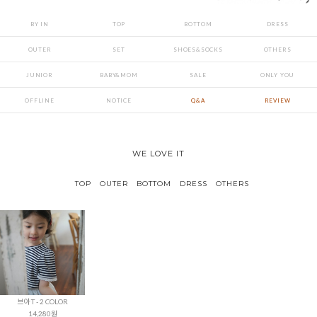
BY IN
TOP
BOTTOM
DRESS
OUTER
SET
SHOES&SOCKS
OTHERS
JUNIOR
BABY&MOM
SALE
ONLY YOU
OFFLINE
NOTICE
Q&A
REVIEW
WE LOVE IT
TOP
OUTER
BOTTOM
DRESS
OTHERS
브아 T - 2 COLOR
14,280원