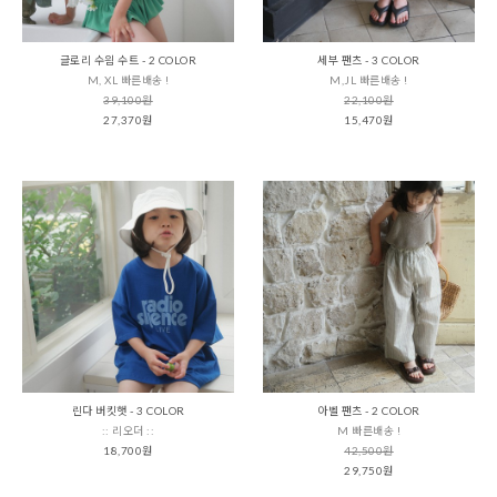
글로리 수읨 수트 - 2 COLOR
세부 팬츠 - 3 COLOR
M, XL 빠른배송 !
M,JL 빠른배송 !
39,100원
22,100원
27,370원
15,470원
린다 버킷햇 - 3 COLOR
아벨 팬츠 - 2 COLOR
:: 리오더 ::
M 빠른배송 !
18,700원
42,500원
29,750원