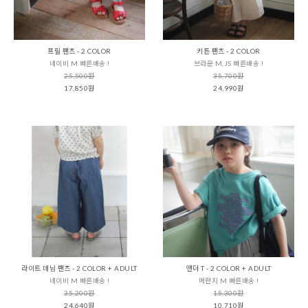
프릴 팬츠 - 2 COLOR
키튼 팬츠 - 2 COLOR
네이비 M 빠른배송 !
브라운 M,JS 빠른배송 !
25,500원
35,700원
17,850원
24,990원
라이트 데님 팬츠 - 2 COLOR + ADULT
앤더 T - 2 COLOR + ADULT
네이비 M 빠른배송 !
메란지 M 빠른배송 !
35,200원
15,300원
24,640원
10,710원