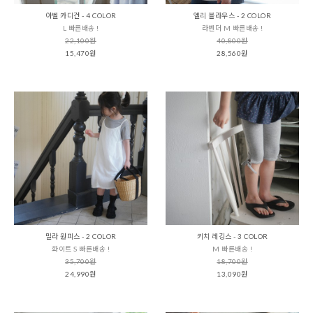
아벨 카디건 - 4 COLOR
엘리 블라우스 - 2 COLOR
L 빠른배송 !
라벤더 M 빠른배송 !
22,100원
40,800원
15,470원
28,560원
밀라 원피스 - 2 COLOR
키치 레깅스 - 3 COLOR
화이트 S 빠른배송 !
M 빠른배송 !
35,700원
18,700원
24,990원
13,090원