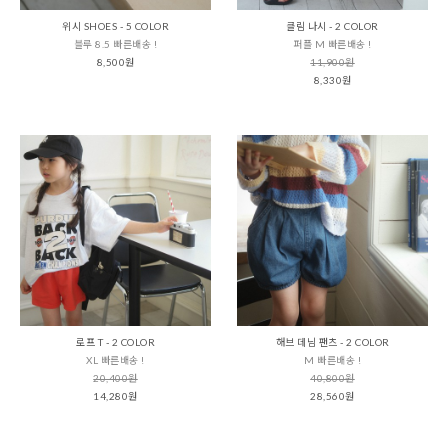
위시 SHOES - 5 COLOR
클림 나시 - 2 COLOR
블루 8.5 빠른배송 !
퍼플 M 빠른배송 !
8,500원
11,900원
8,330원
로프 T - 2 COLOR
해브 데님 팬츠 - 2 COLOR
XL 빠른배송 !
M 빠른배송 !
20,400원
40,800원
14,280원
28,560원