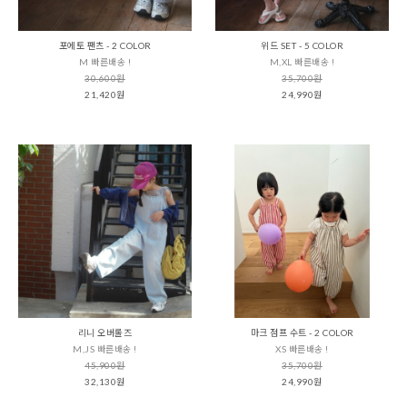
포에토 팬츠 - 2 COLOR
위드 SET - 5 COLOR
M 빠른배송 !
M,XL 빠른배송 !
30,600원
35,700원
21,420원
24,990원
리니 오버롤즈
마크 점프 수트 - 2 COLOR
M,JS 빠른배송 !
XS 빠른배송 !
45,900원
35,700원
32,130원
24,990원