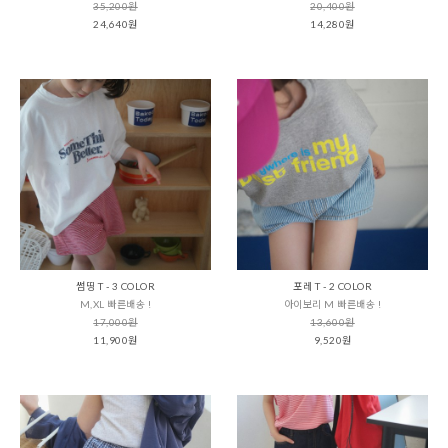
35,200원
20,400원
24,640원
14,280원
썸띵 T - 3 COLOR
포레 T - 2 COLOR
M,XL 빠른배송 !
아이보리 M 빠른배송 !
17,000원
13,600원
11,900원
9,520원