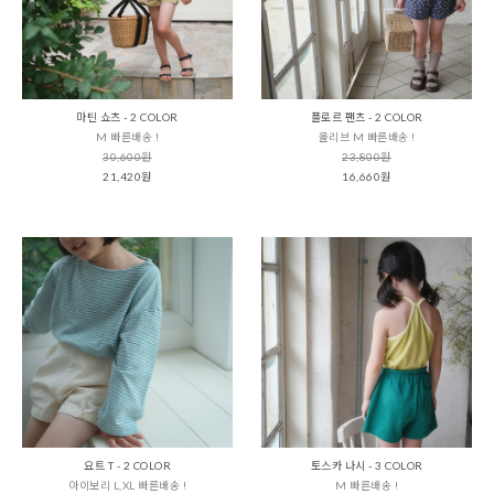
마틴 쇼츠 - 2 COLOR
플로르 팬츠 - 2 COLOR
M 빠른배송 !
올리브 M 빠른배송 !
30,600원
23,800원
21,420원
16,660원
요트 T - 2 COLOR
토스카 나시 - 3 COLOR
아이보리 L,XL 빠른배송 !
M 빠른배송 !