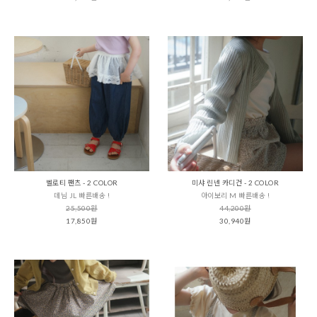
벨로티 팬츠 - 2 COLOR
미샤 린넨 카디건 - 2 COLOR
데님 JL 빠른배송 !
아이보리 M 빠른배송 !
25,500원
44,200원
17,850원
30,940원