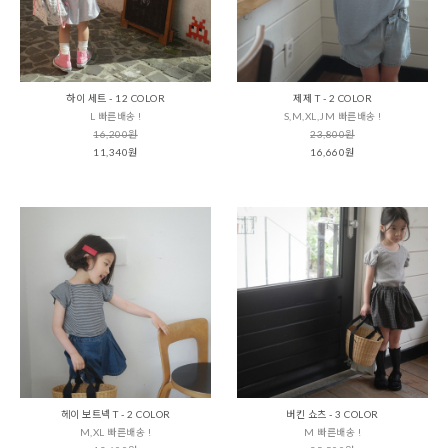
하이 세트 - 12 COLOR
제제 T - 2 COLOR
L 빠른배송 !
S,M,XL,JM 빠른배송 !
16,200원
23,800원
11,340원
16,660원
헤이 보트넥 T - 2 COLOR
버킨 쇼츠 - 3 COLOR
M,XL 빠른배송 !
M 빠른배송 !