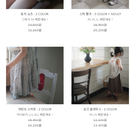
로지 쇼츠 - 2 COLOR
스틱 팬츠 - 3 COLOR + ADULT
그레이 M 빠른배송 !
M,JS,JL 빠른배송 !
23,800원
28,900원
16,660원
20,230원
아망뜨 스커트 - 2 COLOR
오크 블라우스 - 2 COLOR
아이보리 L(L-XL) 빠른배송 !
M,JS 빠른배송 !
28,900원
22,100원
20,230원
15,470원