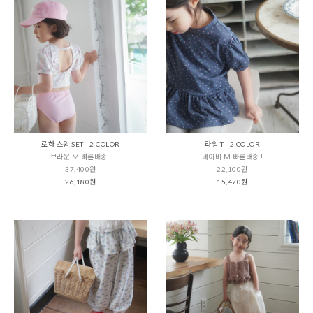
로하 스윔 SET - 2 COLOR
라일 T - 2 COLOR
브라운 M 빠른배송 !
네이비 M 빠른배송 !
37,400원
22,100원
26,180원
15,470원