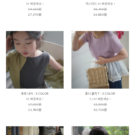
M 빠른배송 !
머스타드 M 빠른배송 !
39,100원
38,400원
27,370원
26,880원
네르 나시 - 3 COLOR
포니 골지 T - 3 COLOR
M 빠른배송 !
S,JM 빠른배송 !
17,000원
15,300원
11,900원
10,710원