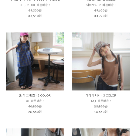
XL,JM,JXL 빠른배송 !
아이보리 M 빠른배송 !
49,300원
49,600원
34,510원
34,720원
론 카고 팬츠 - 2 COLOR
레이어 나시 - 3 COLOR
XL 빠른배송 !
M,L 빠른배송 !
40,800원
23,800원
28,560원
16,660원