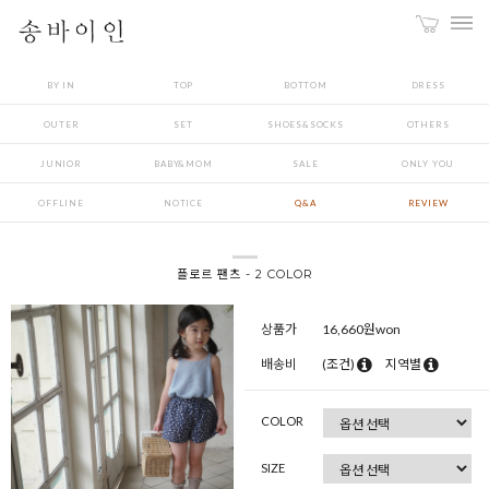
BY IN
TOP
BOTTOM
DRESS
OUTER
SET
SHOES&SOCKS
OTHERS
JUNIOR
BABY&MOM
SALE
ONLY YOU
OFFLINE
NOTICE
Q&A
REVIEW
플로르 팬츠 - 2 COLOR
상품가
16,660
원won
배송비
(조건)
지역별
COLOR
SIZE