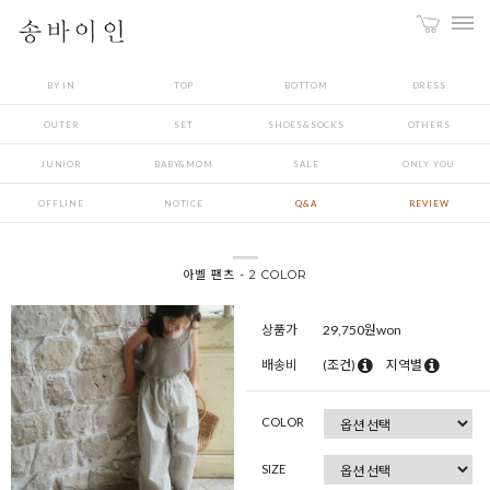
BY IN
TOP
BOTTOM
DRESS
OUTER
SET
SHOES&SOCKS
OTHERS
JUNIOR
BABY&MOM
SALE
ONLY YOU
OFFLINE
NOTICE
Q&A
REVIEW
아벨 팬츠 - 2 COLOR
상품가
29,750
원won
배송비
(조건)
지역별
COLOR
SIZE