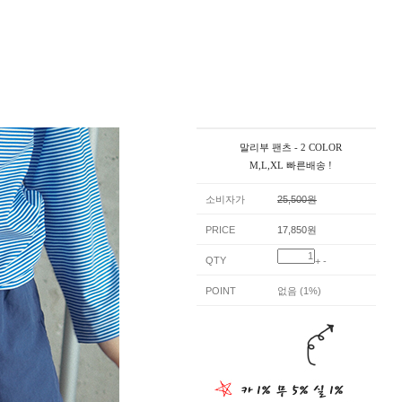
말리부 팬츠 - 2 COLOR
M,L,XL 빠른배송 !
소비자가
25,500원
PRICE
17,850원
QTY
+
-
POINT
없음 (1%)