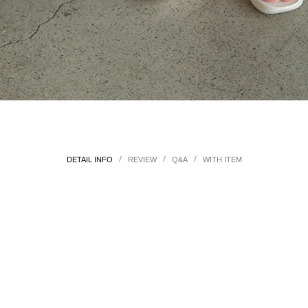
/
/
/
DETAIL INFO
REVIEW
Q&A
WITH ITEM