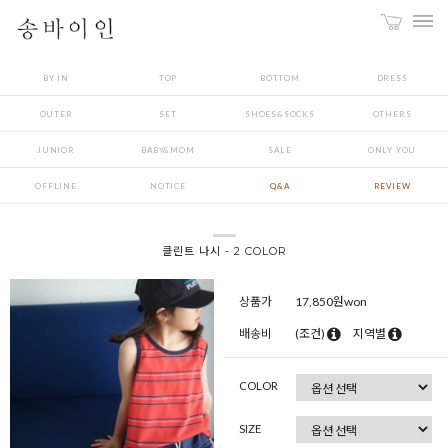
BY IN
TOP
BOTTOM
DRESS
OUTER
SET
SHOES&SOCKS
OTHERS
JUNIOR
BABY&MOM
SALE
ONLY YOU
OFFLINE
NOTICE
Q&A
REVIEW
클린트 나시 - 2 COLOR
상품가
17,850
원won
배송비
(조건)
지역별
COLOR
SIZE