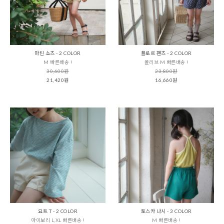
마틴 쇼츠 - 2 COLOR
플로르 팬츠 - 2 COLOR
M 빠른배송 !
올리브 M 빠른배송 !
30,600원
23,800원
21,420원
16,660원
요트 T - 2 COLOR
토스카 나시 - 3 COLOR
아이보리 L,XL 빠른배송 !
M 빠른배송 !