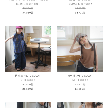
XL,JM,JXL 빠른배송 !
아이보리 M 빠른배송 !
49,300원
49,600원
34,510원
34,720원
론 카고 팬츠 - 2 COLOR
레이어 나시 - 3 COLOR
XL 빠른배송 !
M,L 빠른배송 !
40,800원
23,800원
28,560원
16,660원