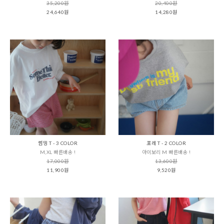
35,200원
20,400원
24,640원
14,280원
썸띵 T - 3 COLOR
포레 T - 2 COLOR
M,XL 빠른배송 !
아이보리 M 빠른배송 !
17,000원
13,600원
11,900원
9,520원