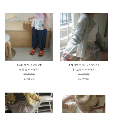
벨로티 팬츠 - 2 COLOR
미샤 린넨 카디건 - 2 COLOR
데님 JL 빠른배송 !
아이보리 M 빠른배송 !
25,500원
44,200원
17,850원
30,940원