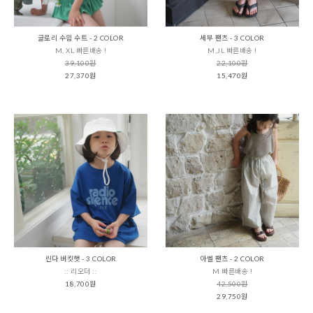
글로리 수읨 수트 - 2 COLOR
세부 팬츠 - 3 COLOR
M, XL 빠른배송 !
M,JL 빠른배송 !
39,100원
22,100원
27,370원
15,470원
린다 버킷햇 - 3 COLOR
아벨 팬츠 - 2 COLOR
:: 리오더 ::
M 빠른배송 !
18,700원
42,500원
29,750원