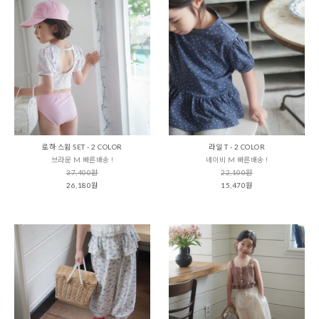
로하 스윔 SET - 2 COLOR
라일 T - 2 COLOR
브라운 M 빠른배송 !
네이비 M 빠른배송 !
37,400원
22,100원
26,180원
15,470원