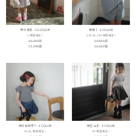
하이 세트 - 12 COLOR
제제 T - 2 COLOR
L 빠른배송 !
S,M,XL,JM 빠른배송 !
16,200원
23,800원
11,340원
16,660원
헤이 보트넥 T - 2 COLOR
버킨 쇼츠 - 3 COLOR
M,XL 빠른배송 !
M 빠른배송 !