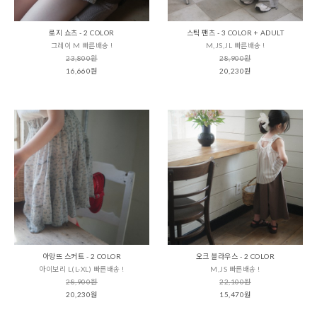
로지 쇼츠 - 2 COLOR
스틱 팬츠 - 3 COLOR + ADULT
그레이 M 빠른배송 !
M,JS,JL 빠른배송 !
23,800원
28,900원
16,660원
20,230원
아망뜨 스커트 - 2 COLOR
오크 블라우스 - 2 COLOR
아이보리 L(L-XL) 빠른배송 !
M,JS 빠른배송 !
28,900원
22,100원
20,230원
15,470원