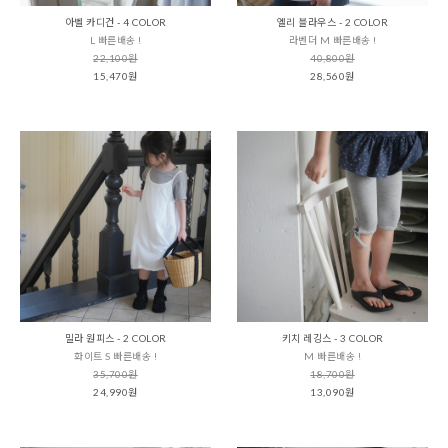
아벨 카디건 - 4 COLOR
엘리 블라우스 - 2 COLOR
L 빠른배송 !
라벤더 M 빠른배송 !
22,100원
40,800원
15,470원
28,560원
밀라 원피스 - 2 COLOR
키치 레깅스 - 3 COLOR
화이트 S 빠른배송 !
M 빠른배송 !
35,700원
18,700원
24,990원
13,090원