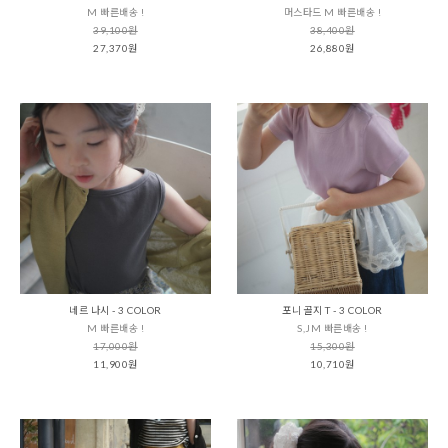
M 빠른배송 !
머스타드 M 빠른배송 !
39,100원
38,400원
27,370원
26,880원
네르 나시 - 3 COLOR
포니 골지 T - 3 COLOR
M 빠른배송 !
S,JM 빠른배송 !
17,000원
15,300원
11,900원
10,710원