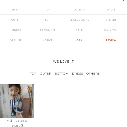
BY IN
TOP
BOTTOM
DRESS
OUTER
SET
SHOES&SOCKS
OTHERS
JUNIOR
BABY&MOM
SALE
ONLY YOU
OFFLINE
NOTICE
Q&A
REVIEW
WE LOVE IT
TOP
OUTER
BOTTOM
DRESS
OTHERS
브아 T - 2 COLOR
14,280원