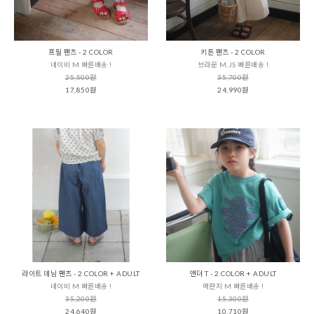
프릴 팬츠 - 2 COLOR
키튼 팬츠 - 2 COLOR
네이비 M 빠른배송 !
브라운 M,JS 빠른배송 !
25,500원
35,700원
17,850원
24,990원
라이트 데님 팬츠 - 2 COLOR + ADULT
앤더 T - 2 COLOR + ADULT
네이비 M 빠른배송 !
메란지 M 빠른배송 !
35,200원
15,300원
24,640원
10,710원