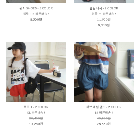
위시 SHOES - 5 COLOR
클림 나시 - 2 COLOR
블루 8.5 빠른배송 !
퍼플 M 빠른배송 !
8,500원
11,900원
8,330원
로프 T - 2 COLOR
해브 데님 팬츠 - 2 COLOR
XL 빠른배송 !
M 빠른배송 !
20,400원
40,800원
14,280원
28,560원