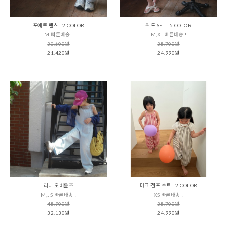
포에토 팬츠 - 2 COLOR
위드 SET - 5 COLOR
M 빠른배송 !
M,XL 빠른배송 !
30,600원
35,700원
21,420원
24,990원
리니 오버롤즈
마크 점프 수트 - 2 COLOR
M,JS 빠른배송 !
XS 빠른배송 !
45,900원
35,700원
32,130원
24,990원