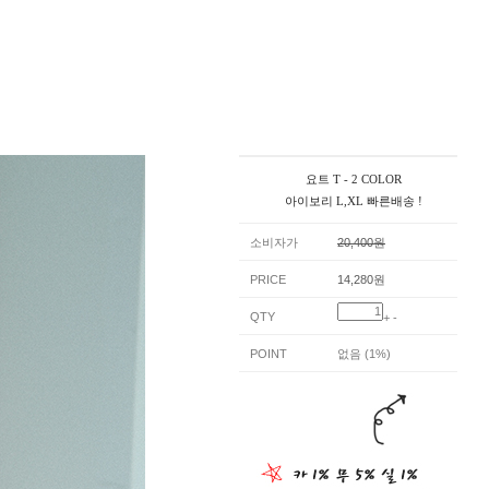
요트 T - 2 COLOR
아이보리 L,XL 빠른배송 !
소비자가
20,400원
PRICE
14,280원
QTY
+
-
POINT
없음 (1%)