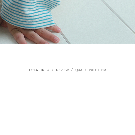
/
/
/
DETAIL INFO
REVIEW
Q&A
WITH ITEM