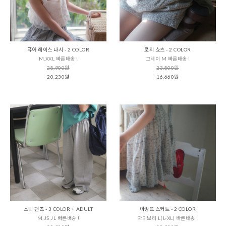
퓨어 레이스 나시 - 2 COLOR
로지 쇼츠 - 2 COLOR
M,XXL 빠른배송 !
그레이 M 빠른배송 !
28,900원
23,800원
20,230원
16,660원
스틱 팬츠 - 3 COLOR + ADULT
아망뜨 스커트 - 2 COLOR
M,JS,JL 빠른배송 !
아이보리 L(L-XL) 빠른배송 !