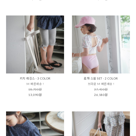
키치 레깅스 - 3 COLOR
로하 스윔 SET - 2 COLOR
M 빠른배송 !
브라운 M 빠른배송 !
18,700원
37,400원
13,090원
26,180원