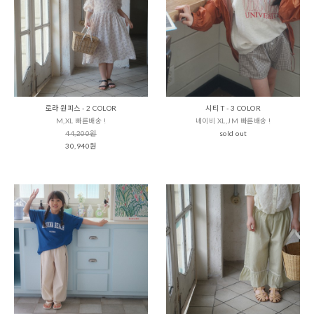
로라 원피스 - 2 COLOR
시티 T - 3 COLOR
M,XL 빠른배송 !
네이비 XL,JM 빠른배송 !
44,200원
sold out
30,940원