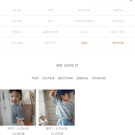
BY IN
TOP
BOTTOM
DRESS
OUTER
SET
SHOES&SOCKS
OTHERS
JUNIOR
BABY&MOM
SALE
ONLY YOU
OFFLINE
NOTICE
Q&A
REVIEW
WE LOVE IT
TOP
OUTER
BOTTOM
DRESS
OTHERS
브아 T - 2 COLOR
모우 T - 3 COLOR
14,280원
15,470원