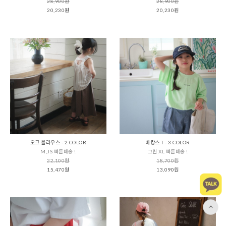
28,900원
28,900원
20,230원
20,230원
오크 블라우스 - 2 COLOR
바캉스 T - 3 COLOR
M,JS 빠른배송 !
그린 XL 빠른배송 !
22,100원
18,700원
15,470원
13,090원