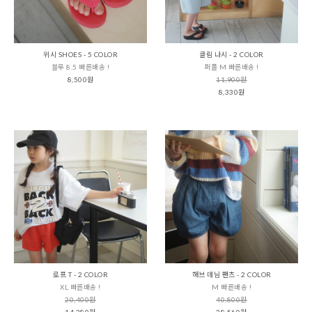
위시 SHOES - 5 COLOR
클림 나시 - 2 COLOR
블루 8.5 빠른배송 !
퍼플 M 빠른배송 !
8,500원
11,900원
8,330원
로프 T - 2 COLOR
해브 데님 팬츠 - 2 COLOR
XL 빠른배송 !
M 빠른배송 !
20,400원
40,800원
14,280원
28,560원