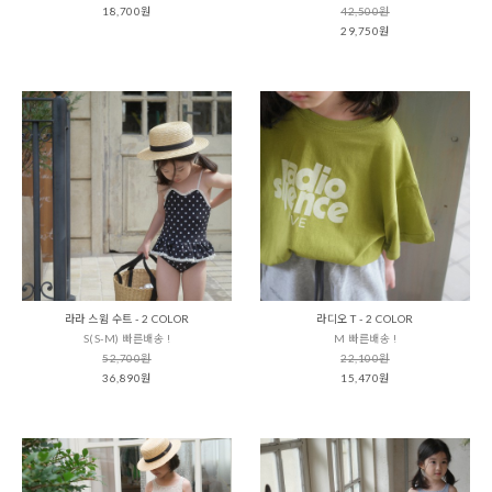
18,700원
42,500원
29,750원
라라 스윔 수트 - 2 COLOR
라디오 T - 2 COLOR
S(S-M) 빠른배송 !
M 빠른배송 !
52,700원
22,100원
36,890원
15,470원