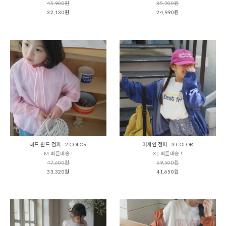
45,900원
35,700원
32,130원
24,990원
씨드 윈드 점퍼 - 2 COLOR
어게인 점퍼 - 3 COLOR
M 빠른배송 !
XL 빠른배송 !
47,600원
59,500원
33,320원
41,650원