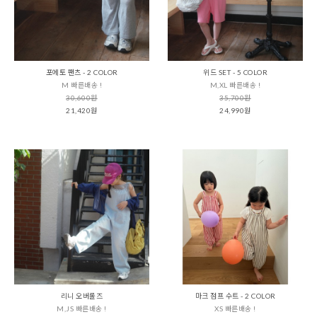
포에토 팬츠 - 2 COLOR
위드 SET - 5 COLOR
M 빠른배송 !
M,XL 빠른배송 !
30,600원
35,700원
21,420원
24,990원
리니 오버롤즈
마크 점프 수트 - 2 COLOR
M,JS 빠른배송 !
XS 빠른배송 !