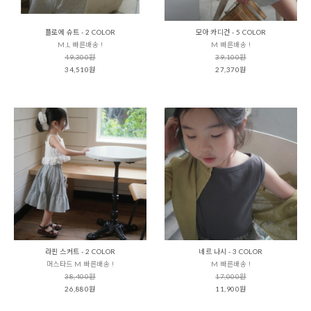
플로에 슈트 - 2 COLOR
모아 카디건 - 5 COLOR
M,L 빠른배송 !
M 빠른배송 !
49,300원
39,100원
34,510원
27,370원
라핀 스커트 - 2 COLOR
네르 나시 - 3 COLOR
머스타드 M 빠른배송 !
M 빠른배송 !
38,400원
17,000원
26,880원
11,900원