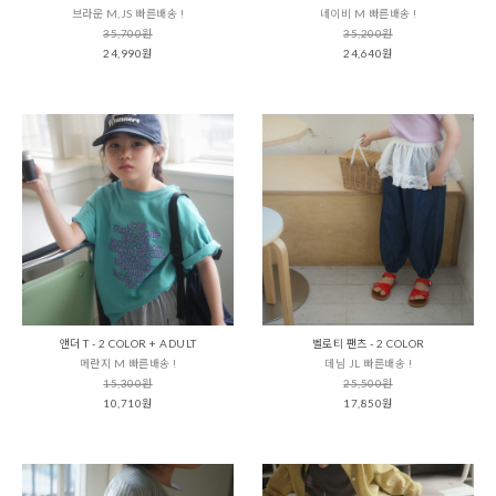
브라운 M,JS 빠른배송 !
네이비 M 빠른배송 !
35,700원
35,200원
24,990원
24,640원
앤더 T - 2 COLOR + ADULT
벨로티 팬츠 - 2 COLOR
메란지 M 빠른배송 !
데님 JL 빠른배송 !
15,300원
25,500원
10,710원
17,850원