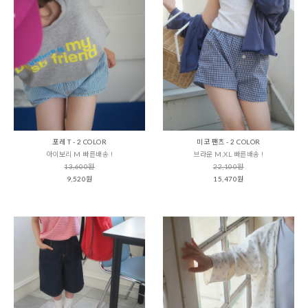
포레 T - 2 COLOR
미코 팬츠 - 2 COLOR
아이보리 M 빠른배송 !
브라운 M,XL 빠른배송 !
13,600원
22,100원
9,520원
15,470원