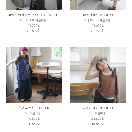
라이트 에어 자켓 - 5 COLOR + ADULT
나스 원피스 - 2 COLOR
XL,JM,JXL 빠른배송 !
아이보리 M 빠른배송 !
49,300원
49,600원
34,510원
34,720원
론 카고 팬츠 - 2 COLOR
레이어 나시 - 3 COLOR
XL 빠른배송 !
M,L 빠른배송 !
40,800원
23,800원
28,560원
16,660원