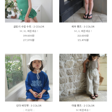
글로리 수읨 수트 - 2 COLOR
세부 팬츠 - 3 COLOR
M, XL 빠른배송 !
M,JL 빠른배송 !
39,100원
22,100원
27,370원
15,470원
린다 버킷햇 - 3 COLOR
아벨 팬츠 - 2 COLOR
:: 리오더 ::
M 빠른배송 !