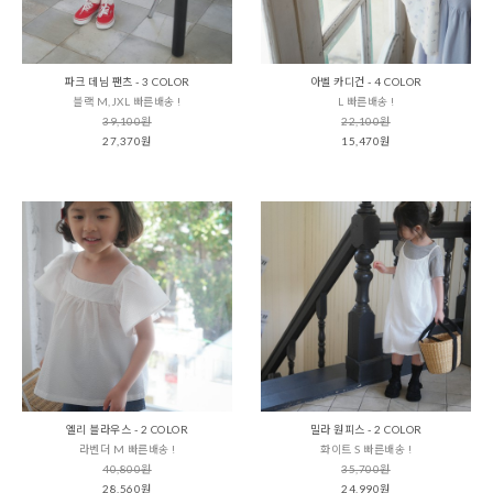
파크 데님 팬츠 - 3 COLOR
아벨 카디건 - 4 COLOR
블랙 M,JXL 빠른배송 !
L 빠른배송 !
39,100원
22,100원
27,370원
15,470원
엘리 블라우스 - 2 COLOR
밀라 원피스 - 2 COLOR
라벤더 M 빠른배송 !
화이트 S 빠른배송 !
40,800원
35,700원
28,560원
24,990원