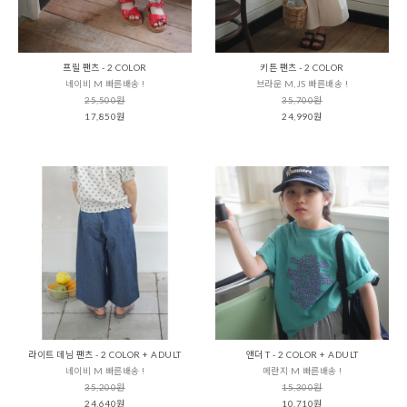
프릴 팬츠 - 2 COLOR
키튼 팬츠 - 2 COLOR
네이비 M 빠른배송 !
브라운 M,JS 빠른배송 !
25,500원
35,700원
17,850원
24,990원
라이트 데님 팬츠 - 2 COLOR + ADULT
앤더 T - 2 COLOR + ADULT
네이비 M 빠른배송 !
메란지 M 빠른배송 !
35,200원
15,300원
24,640원
10,710원