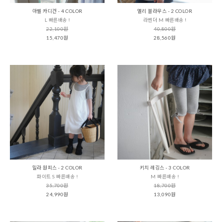
아벨 카디건 - 4 COLOR
엘리 블라우스 - 2 COLOR
L 빠른배송 !
라벤더 M 빠른배송 !
22,100원
40,800원
15,470원
28,560원
밀라 원피스 - 2 COLOR
키치 레깅스 - 3 COLOR
화이트 S 빠른배송 !
M 빠른배송 !
35,700원
18,700원
24,990원
13,090원