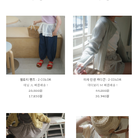
벨로티 팬츠 - 2 COLOR
미샤 린넨 카디건 - 2 COLOR
데님 JL 빠른배송 !
아이보리 M 빠른배송 !
25,500원
44,200원
17,850원
30,940원