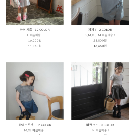
하이 세트 - 12 COLOR
제제 T - 2 COLOR
L 빠른배송 !
S,M,XL,JM 빠른배송 !
16,200원
23,800원
11,340원
16,660원
헤이 보트넥 T - 2 COLOR
버킨 쇼츠 - 3 COLOR
M,XL 빠른배송 !
M 빠른배송 !