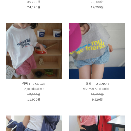
35,200원
20,400원
24,640원
14,280원
썸띵 T - 3 COLOR
포레 T - 2 COLOR
M,XL 빠른배송 !
아이보리 M 빠른배송 !
17,000원
13,600원
11,900원
9,520원