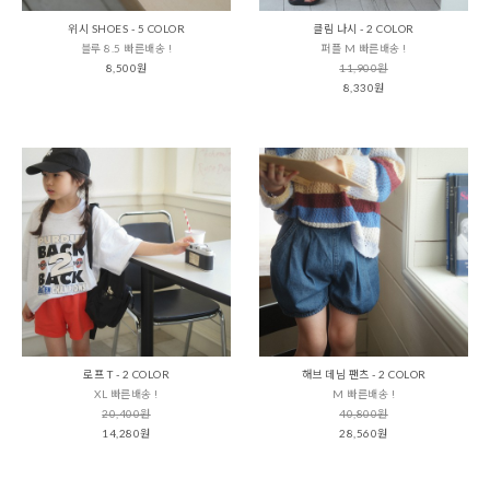
위시 SHOES - 5 COLOR
클림 나시 - 2 COLOR
블루 8.5 빠른배송 !
퍼플 M 빠른배송 !
8,500원
11,900원
8,330원
로프 T - 2 COLOR
해브 데님 팬츠 - 2 COLOR
XL 빠른배송 !
M 빠른배송 !
20,400원
40,800원
14,280원
28,560원