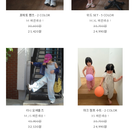
포에토 팬츠 - 2 COLOR
위드 SET - 5 COLOR
M 빠른배송 !
M,XL 빠른배송 !
30,600원
35,700원
21,420원
24,990원
리니 오버롤즈
마크 점프 수트 - 2 COLOR
M,JS 빠른배송 !
XS 빠른배송 !
45,900원
35,700원
32,130원
24,990원