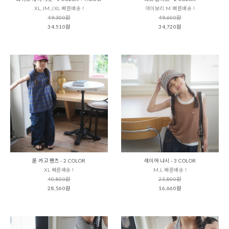
XL,JM,JXL 빠른배송 !
아이보리 M 빠른배송 !
49,300원
49,600원
34,510원
34,720원
론 카고 팬츠 - 2 COLOR
레이어 나시 - 3 COLOR
XL 빠른배송 !
M,L 빠른배송 !
40,800원
23,800원
28,560원
16,660원