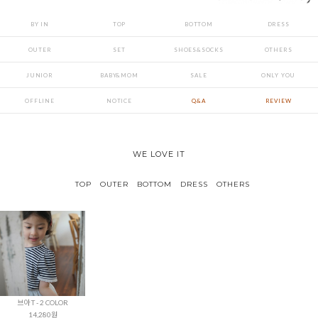
BY IN
TOP
BOTTOM
DRESS
OUTER
SET
SHOES&SOCKS
OTHERS
JUNIOR
BABY&MOM
SALE
ONLY YOU
OFFLINE
NOTICE
Q&A
REVIEW
WE LOVE IT
TOP
OUTER
BOTTOM
DRESS
OTHERS
브아 T - 2 COLOR
14,280원