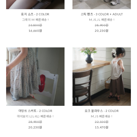
로지 쇼츠 - 2 COLOR
스틱 팬츠 - 3 COLOR + ADULT
그레이 M 빠른배송 !
M,JS,JL 빠른배송 !
23,800원
28,900원
16,660원
20,230원
아망뜨 스커트 - 2 COLOR
오크 블라우스 - 2 COLOR
아이보리 L(L-XL) 빠른배송 !
M,JS 빠른배송 !
28,900원
22,100원
20,230원
15,470원