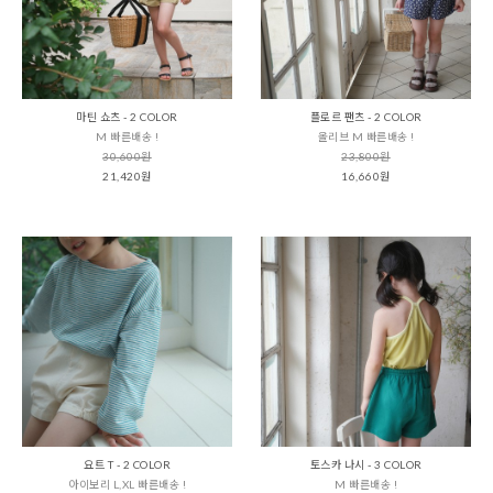
마틴 쇼츠 - 2 COLOR
플로르 팬츠 - 2 COLOR
M 빠른배송 !
올리브 M 빠른배송 !
30,600원
23,800원
21,420원
16,660원
요트 T - 2 COLOR
토스카 나시 - 3 COLOR
아이보리 L,XL 빠른배송 !
M 빠른배송 !