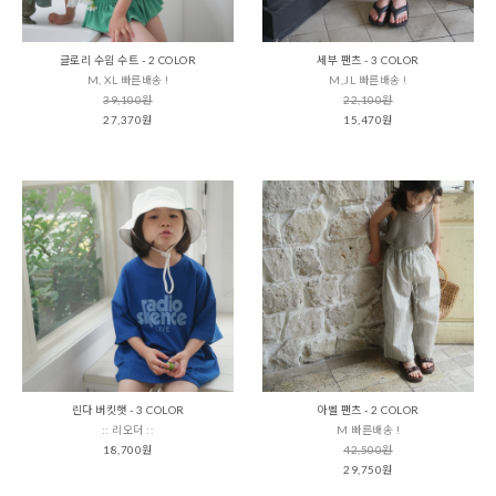
글로리 수읨 수트 - 2 COLOR
세부 팬츠 - 3 COLOR
M, XL 빠른배송 !
M,JL 빠른배송 !
39,100원
22,100원
27,370원
15,470원
린다 버킷햇 - 3 COLOR
아벨 팬츠 - 2 COLOR
:: 리오더 ::
M 빠른배송 !
18,700원
42,500원
29,750원