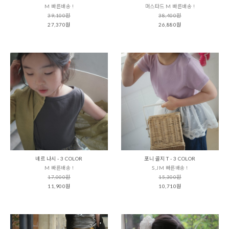
M 빠른배송 !
머스타드 M 빠른배송 !
39,100원
38,400원
27,370원
26,880원
네르 나시 - 3 COLOR
포니 골지 T - 3 COLOR
M 빠른배송 !
S,JM 빠른배송 !
17,000원
15,300원
11,900원
10,710원