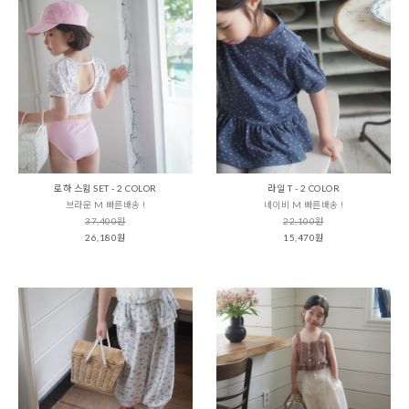
로하 스윔 SET - 2 COLOR
라일 T - 2 COLOR
브라운 M 빠른배송 !
네이비 M 빠른배송 !
37,400원
22,100원
26,180원
15,470원