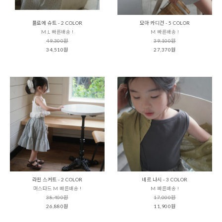
플로에 슈트 - 2 COLOR
모아 카디건 - 5 COLOR
M,L 빠른배송 !
M 빠른배송 !
49,300원
39,100원
34,510원
27,370원
라핀 스커트 - 2 COLOR
네르 나시 - 3 COLOR
머스타드 M 빠른배송 !
M 빠른배송 !
38,400원
17,000원
26,880원
11,900원