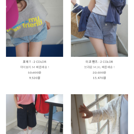
포레 T - 2 COLOR
미코 팬츠 - 2 COLOR
아이보리 M 빠른배송 !
브라운 M,XL 빠른배송 !
13,600원
22,100원
9,520원
15,470원