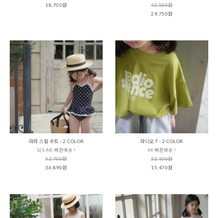
18,700원
42,500원
29,750원
라라 스윔 수트 - 2 COLOR
라디오 T - 2 COLOR
S(S-M) 빠른배송 !
M 빠른배송 !
52,700원
22,100원
36,890원
15,470원