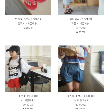
위시 SHOES - 5 COLOR
클림 나시 - 2 COLOR
블루 8.5 빠른배송 !
퍼플 M 빠른배송 !
8,500원
11,900원
8,330원
로프 T - 2 COLOR
해브 데님 팬츠 - 2 COLOR
XL 빠른배송 !
M 빠른배송 !
20,400원
40,800원
14,280원
28,560원