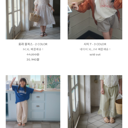
로라 원피스 - 2 COLOR
시티 T - 3 COLOR
M,XL 빠른배송 !
네이비 XL,JM 빠른배송 !
44,200원
sold out
30,940원