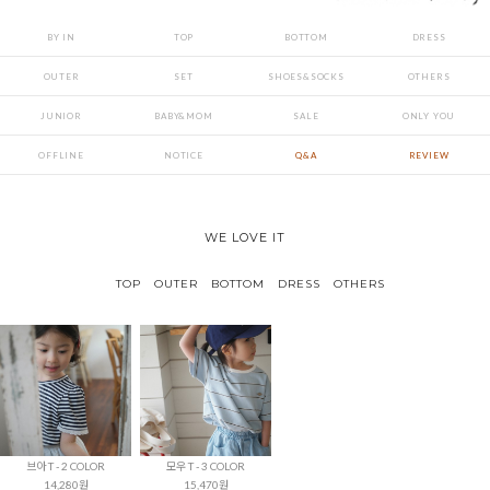
BY IN
TOP
BOTTOM
DRESS
OUTER
SET
SHOES&SOCKS
OTHERS
JUNIOR
BABY&MOM
SALE
ONLY YOU
OFFLINE
NOTICE
Q&A
REVIEW
WE LOVE IT
TOP
OUTER
BOTTOM
DRESS
OTHERS
브아 T - 2 COLOR
모우 T - 3 COLOR
14,280원
15,470원