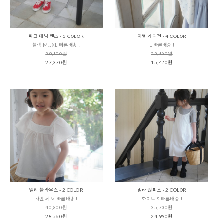
파크 데님 팬츠 - 3 COLOR
아벨 카디건 - 4 COLOR
블랙 M,JXL 빠른배송 !
L 빠른배송 !
39,100원
22,100원
27,370원
15,470원
엘리 블라우스 - 2 COLOR
밀라 원피스 - 2 COLOR
라벤더 M 빠른배송 !
화이트 S 빠른배송 !
40,800원
35,700원
28,560원
24,990원