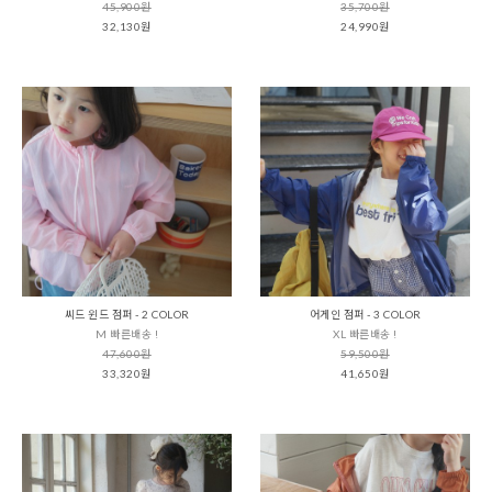
45,900원
35,700원
32,130원
24,990원
씨드 윈드 점퍼 - 2 COLOR
어게인 점퍼 - 3 COLOR
M 빠른배송 !
XL 빠른배송 !
47,600원
59,500원
33,320원
41,650원