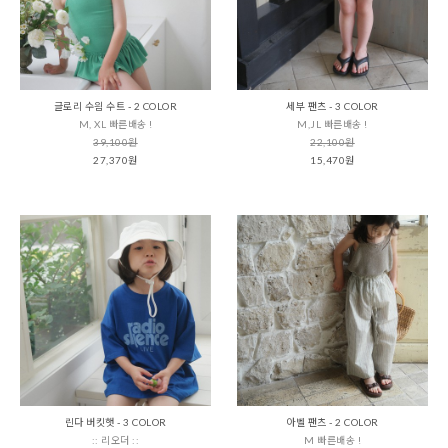
글로리 수읨 수트 - 2 COLOR
세부 팬츠 - 3 COLOR
M, XL 빠른배송 !
M,JL 빠른배송 !
39,100원
22,100원
27,370원
15,470원
린다 버킷햇 - 3 COLOR
아벨 팬츠 - 2 COLOR
:: 리오더 ::
M 빠른배송 !