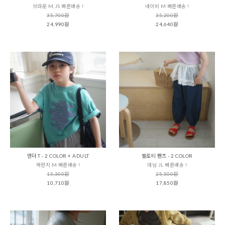
브라운 M,JS 빠른배송 !
네이비 M 빠른배송 !
35,700원
35,200원
24,990원
24,640원
앤더 T - 2 COLOR + ADULT
벨로티 팬츠 - 2 COLOR
메란지 M 빠른배송 !
데님 JL 빠른배송 !
15,300원
25,500원
10,710원
17,850원