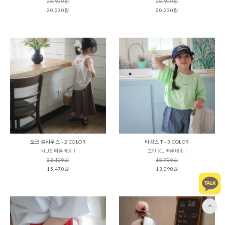
28,900원
28,900원
20,230원
20,230원
오크 블라우스 - 2 COLOR
바캉스 T - 3 COLOR
M,JS 빠른배송 !
그린 XL 빠른배송 !
22,100원
18,700원
15,470원
13,090원