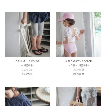
키치 레깅스 - 3 COLOR
로하 스윔 SET - 2 COLOR
M 빠른배송 !
브라운 M 빠른배송 !
18,700원
37,400원
13,090원
26,180원