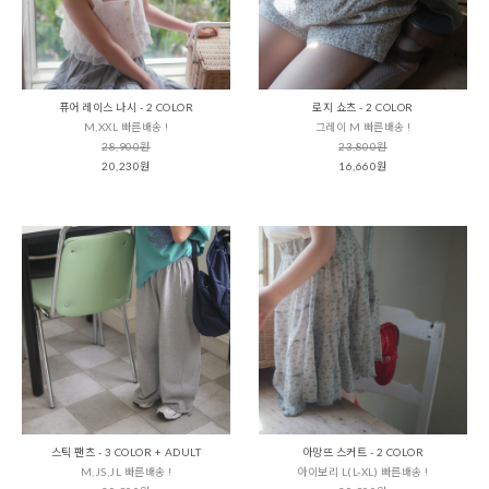
퓨어 레이스 나시 - 2 COLOR
로지 쇼츠 - 2 COLOR
M,XXL 빠른배송 !
그레이 M 빠른배송 !
28,900원
23,800원
20,230원
16,660원
스틱 팬츠 - 3 COLOR + ADULT
아망뜨 스커트 - 2 COLOR
M,JS,JL 빠른배송 !
아이보리 L(L-XL) 빠른배송 !