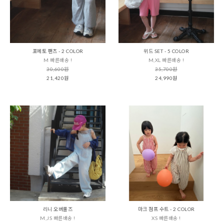
포에토 팬츠 - 2 COLOR
위드 SET - 5 COLOR
M 빠른배송 !
M,XL 빠른배송 !
30,600원
35,700원
21,420원
24,990원
리니 오버롤즈
마크 점프 수트 - 2 COLOR
M,JS 빠른배송 !
XS 빠른배송 !