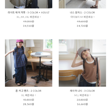
라이트 에어 자켓 - 5 COLOR + ADULT
나스 원피스 - 2 COLOR
XL,JM,JXL 빠른배송 !
아이보리 M 빠른배송 !
49,300원
49,600원
34,510원
34,720원
론 카고 팬츠 - 2 COLOR
레이어 나시 - 3 COLOR
XL 빠른배송 !
M,L 빠른배송 !
40,800원
23,800원
28,560원
16,660원