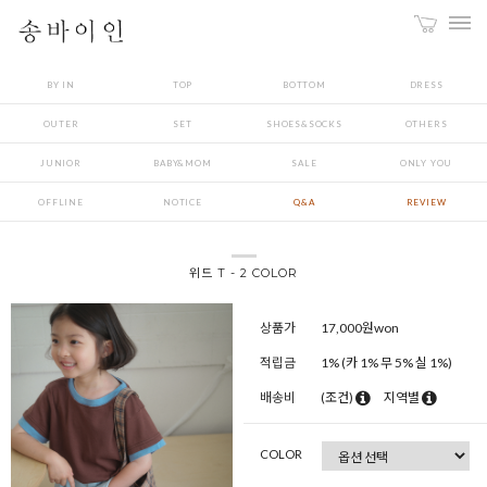
BY IN
TOP
BOTTOM
DRESS
OUTER
SET
SHOES&SOCKS
OTHERS
JUNIOR
BABY&MOM
SALE
ONLY YOU
OFFLINE
NOTICE
Q&A
REVIEW
위드 T - 2 COLOR
상품가
17,000
원won
적립금
1% (카 1% 무 5% 실 1%)
배송비
(조건)
지역별
COLOR