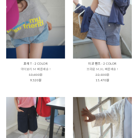
포레 T - 2 COLOR
미코 팬츠 - 2 COLOR
아이보리 M 빠른배송 !
브라운 M,XL 빠른배송 !
13,600원
22,100원
9,520원
15,470원