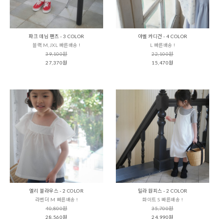
파크 데님 팬츠 - 3 COLOR
아벨 카디건 - 4 COLOR
블랙 M,JXL 빠른배송 !
L 빠른배송 !
39,100원
22,100원
27,370원
15,470원
엘리 블라우스 - 2 COLOR
밀라 원피스 - 2 COLOR
라벤더 M 빠른배송 !
화이트 S 빠른배송 !
40,800원
35,700원
28,560원
24,990원