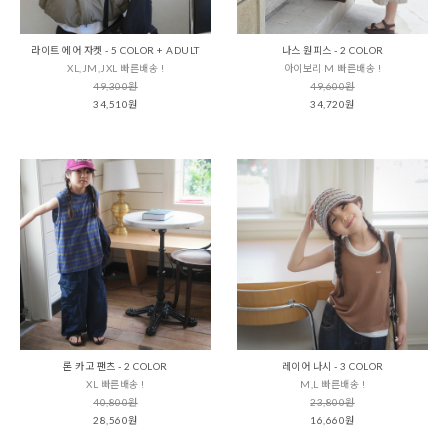
라이트 에어 자켓 - 5 COLOR + ADULT
나스 원피스 - 2 COLOR
XL,JM,JXL 빠른배송 !
아이보리 M 빠른배송 !
49,300원
49,600원
34,510원
34,720원
론 카고 팬츠 - 2 COLOR
레이어 나시 - 3 COLOR
XL 빠른배송 !
M,L 빠른배송 !
40,800원
23,800원
28,560원
16,660원