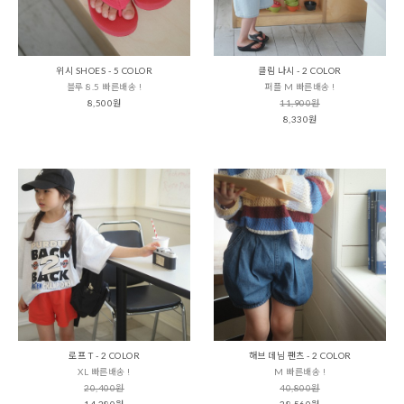
위시 SHOES - 5 COLOR
클림 나시 - 2 COLOR
블루 8.5 빠른배송 !
퍼플 M 빠른배송 !
8,500원
11,900원
8,330원
로프 T - 2 COLOR
해브 데님 팬츠 - 2 COLOR
XL 빠른배송 !
M 빠른배송 !
20,400원
40,800원
14,280원
28,560원