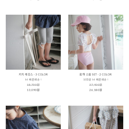
키치 레깅스 - 3 COLOR
로하 스윔 SET - 2 COLOR
M 빠른배송 !
브라운 M 빠른배송 !
18,700원
37,400원
13,090원
26,180원