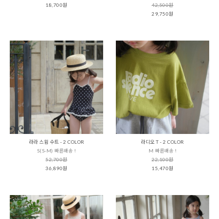
18,700원
42,500원
29,750원
라라 스윔 수트 - 2 COLOR
라디오 T - 2 COLOR
S(S-M) 빠른배송 !
M 빠른배송 !
52,700원
22,100원
36,890원
15,470원