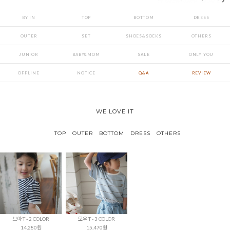
BY IN
TOP
BOTTOM
DRESS
OUTER
SET
SHOES&SOCKS
OTHERS
JUNIOR
BABY&MOM
SALE
ONLY YOU
OFFLINE
NOTICE
Q&A
REVIEW
WE LOVE IT
TOP
OUTER
BOTTOM
DRESS
OTHERS
브아 T - 2 COLOR
모우 T - 3 COLOR
14,280원
15,470원