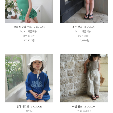
글로리 수읨 수트 - 2 COLOR
세부 팬츠 - 3 COLOR
M, XL 빠른배송 !
M,JL 빠른배송 !
39,100원
22,100원
27,370원
15,470원
린다 버킷햇 - 3 COLOR
아벨 팬츠 - 2 COLOR
:: 리오더 ::
M 빠른배송 !