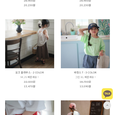
28,900원
28,900원
20,230원
20,230원
오크 블라우스 - 2 COLOR
바캉스 T - 3 COLOR
M,JS 빠른배송 !
그린 XL 빠른배송 !
22,100원
18,700원
15,470원
13,090원