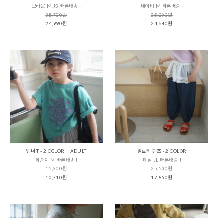
브라운 M,JS 빠른배송 !
네이비 M 빠른배송 !
35,700원
35,200원
24,990원
24,640원
앤더 T - 2 COLOR + ADULT
벨로티 팬츠 - 2 COLOR
메란지 M 빠른배송 !
데님 JL 빠른배송 !
15,300원
25,500원
10,710원
17,850원