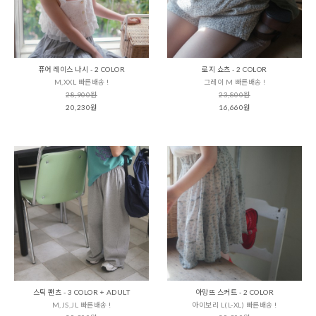
퓨어 레이스 나시 - 2 COLOR
로지 쇼츠 - 2 COLOR
M,XXL 빠른배송 !
그레이 M 빠른배송 !
28,900원
23,800원
20,230원
16,660원
스틱 팬츠 - 3 COLOR + ADULT
아망뜨 스커트 - 2 COLOR
M,JS,JL 빠른배송 !
아이보리 L(L-XL) 빠른배송 !