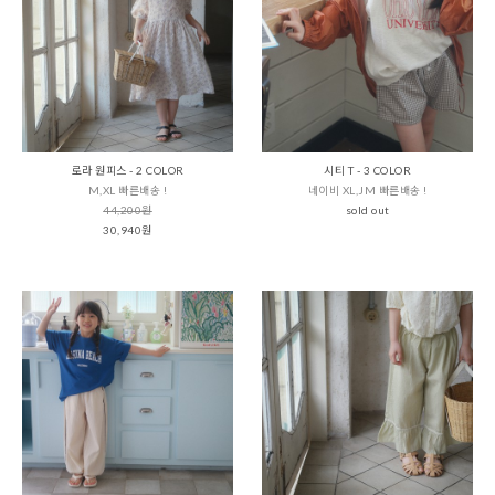
로라 원피스 - 2 COLOR
시티 T - 3 COLOR
M,XL 빠른배송 !
네이비 XL,JM 빠른배송 !
44,200원
sold out
30,940원