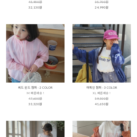
45,900원
35,700원
32,130원
24,990원
씨드 윈드 점퍼 - 2 COLOR
어게인 점퍼 - 3 COLOR
M 빠른배송 !
XL 빠른배송 !
47,600원
59,500원
33,320원
41,650원