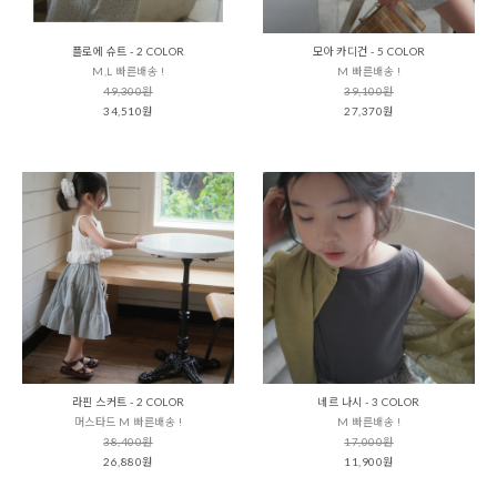
플로에 슈트 - 2 COLOR
모아 카디건 - 5 COLOR
M,L 빠른배송 !
M 빠른배송 !
49,300원
39,100원
34,510원
27,370원
라핀 스커트 - 2 COLOR
네르 나시 - 3 COLOR
머스타드 M 빠른배송 !
M 빠른배송 !
38,400원
17,000원
26,880원
11,900원