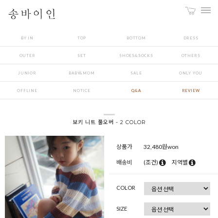
BY IN
TOP
BOTTOM
DRESS
OUTER
SET
SHOES&SOCKS
OTHERS
JUNIOR
BABY&MOM
SALE
ONLY YOU
OFFLINE
NOTICE
Q&A
REVIEW
보키 니트 풀오버 - 2 COLOR
상품가
32,480
원won
배송비
(조건)
지역별
COLOR
SIZE