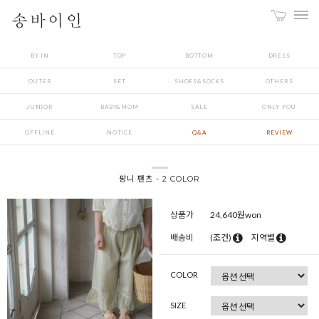
BY IN
TOP
BOTTOM
DRESS
OUTER
SET
SHOES&SOCKS
OTHERS
JUNIOR
BABY&MOM
SALE
ONLY YOU
OFFLINE
NOTICE
Q&A
REVIEW
팡니 팬츠 - 2 COLOR
상품가
24,640
원won
배송비
(조건)
지역별
COLOR
SIZE