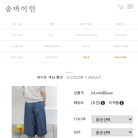
BY IN
TOP
BOTTOM
DRESS
OUTER
SET
SHOES&SOCKS
OTHERS
JUNIOR
BABY&MOM
SALE
ONLY YOU
OFFLINE
NOTICE
Q&A
REVIEW
라이트 데님 팬츠 - 2 COLOR + ADULT
상품가
24,640
원won
배송비
(조건)
지역별
COLOR
SIZE