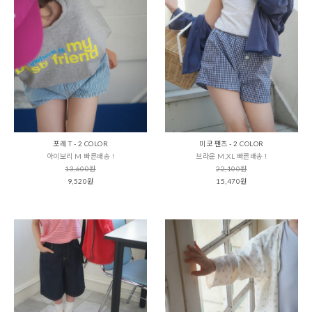
포레 T - 2 COLOR
미코 팬츠 - 2 COLOR
아이보리 M 빠른배송 !
브라운 M,XL 빠른배송 !
13,600원
22,100원
9,520원
15,470원