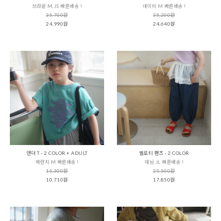
브라운 M,JS 빠른배송 !
네이비 M 빠른배송 !
35,700원
35,200원
24,990원
24,640원
앤더 T - 2 COLOR + ADULT
벨로티 팬츠 - 2 COLOR
메란지 M 빠른배송 !
데님 JL 빠른배송 !
15,300원
25,500원
10,710원
17,850원