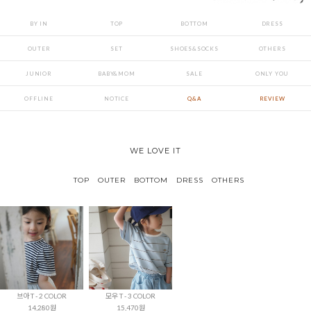
BY IN
TOP
BOTTOM
DRESS
OUTER
SET
SHOES&SOCKS
OTHERS
JUNIOR
BABY&MOM
SALE
ONLY YOU
OFFLINE
NOTICE
Q&A
REVIEW
WE LOVE IT
TOP
OUTER
BOTTOM
DRESS
OTHERS
브아 T - 2 COLOR
모우 T - 3 COLOR
14,280원
15,470원