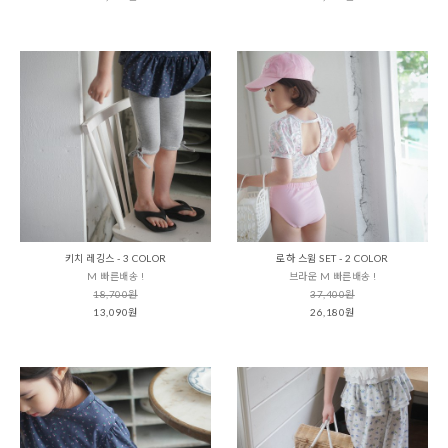
키치 레깅스 - 3 COLOR
로하 스윔 SET - 2 COLOR
M 빠른배송 !
브라운 M 빠른배송 !
18,700원
37,400원
13,090원
26,180원