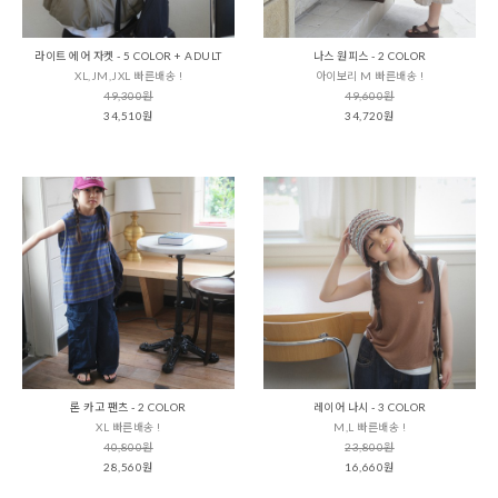
라이트 에어 자켓 - 5 COLOR + ADULT
나스 원피스 - 2 COLOR
XL,JM,JXL 빠른배송 !
아이보리 M 빠른배송 !
49,300원
49,600원
34,510원
34,720원
론 카고 팬츠 - 2 COLOR
레이어 나시 - 3 COLOR
XL 빠른배송 !
M,L 빠른배송 !
40,800원
23,800원
28,560원
16,660원