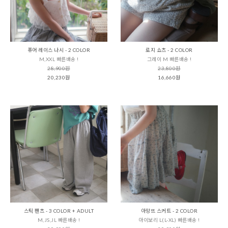
퓨어 레이스 나시 - 2 COLOR
로지 쇼츠 - 2 COLOR
M,XXL 빠른배송 !
그레이 M 빠른배송 !
28,900원
23,800원
20,230원
16,660원
스틱 팬츠 - 3 COLOR + ADULT
아망뜨 스커트 - 2 COLOR
M,JS,JL 빠른배송 !
아이보리 L(L-XL) 빠른배송 !