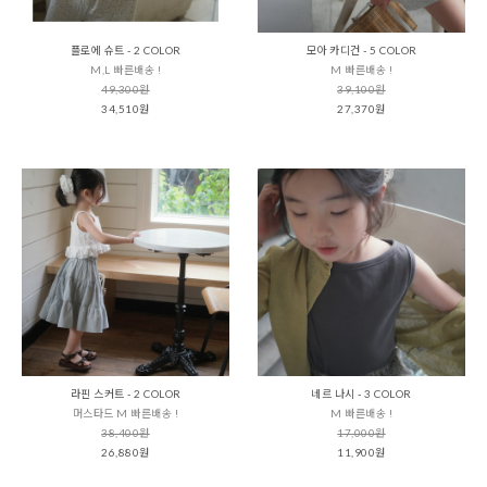
플로에 슈트 - 2 COLOR
모아 카디건 - 5 COLOR
M,L 빠른배송 !
M 빠른배송 !
49,300원
39,100원
34,510원
27,370원
라핀 스커트 - 2 COLOR
네르 나시 - 3 COLOR
머스타드 M 빠른배송 !
M 빠른배송 !
38,400원
17,000원
26,880원
11,900원