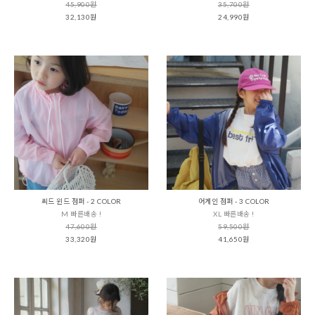
45,900원
35,700원
32,130원
24,990원
씨드 윈드 점퍼 - 2 COLOR
어게인 점퍼 - 3 COLOR
M 빠른배송 !
XL 빠른배송 !
47,600원
59,500원
33,320원
41,650원