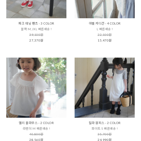
파크 데님 팬츠 - 3 COLOR
아벨 카디건 - 4 COLOR
블랙 M,JXL 빠른배송 !
L 빠른배송 !
39,100원
22,100원
27,370원
15,470원
엘리 블라우스 - 2 COLOR
밀라 원피스 - 2 COLOR
라벤더 M 빠른배송 !
화이트 S 빠른배송 !
40,800원
35,700원
28,560원
24,990원