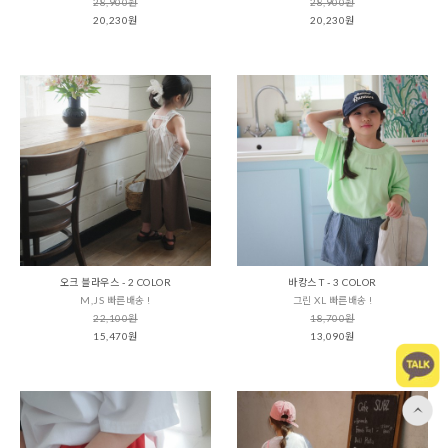
28,900원
28,900원
20,230원
20,230원
오크 블라우스 - 2 COLOR
바캉스 T - 3 COLOR
M,JS 빠른배송 !
그린 XL 빠른배송 !
22,100원
18,700원
15,470원
13,090원