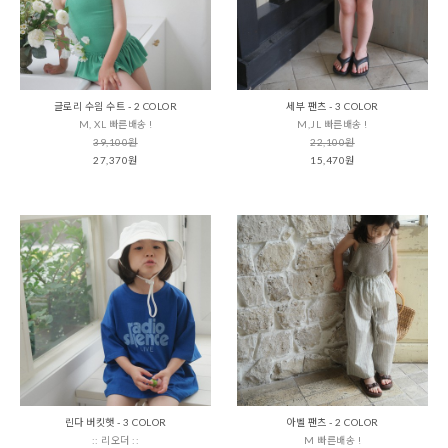
글로리 수읨 수트 - 2 COLOR
세부 팬츠 - 3 COLOR
M, XL 빠른배송 !
M,JL 빠른배송 !
39,100원
22,100원
27,370원
15,470원
린다 버킷햇 - 3 COLOR
아벨 팬츠 - 2 COLOR
:: 리오더 ::
M 빠른배송 !