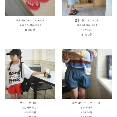
위시 SHOES - 5 COLOR
클림 나시 - 2 COLOR
블루 8.5 빠른배송 !
퍼플 M 빠른배송 !
8,500원
11,900원
8,330원
로프 T - 2 COLOR
해브 데님 팬츠 - 2 COLOR
XL 빠른배송 !
M 빠른배송 !
20,400원
40,800원
14,280원
28,560원