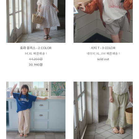
로라 원피스 - 2 COLOR
시티 T - 3 COLOR
M,XL 빠른배송 !
네이비 XL,JM 빠른배송 !
44,200원
sold out
30,940원