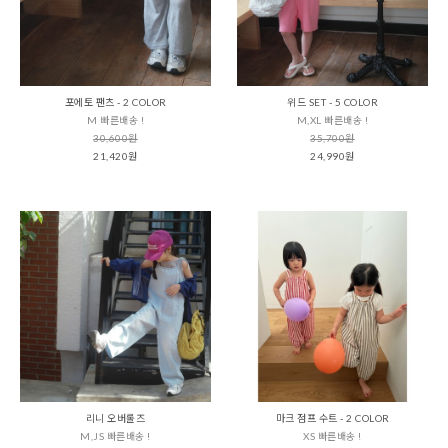
포에토 팬츠 - 2 COLOR
위드 SET - 5 COLOR
M 빠른배송 !
M,XL 빠른배송 !
30,600원
35,700원
21,420원
24,990원
리니 오버롤즈
마크 점프 수트 - 2 COLOR
M,JS 빠른배송 !
XS 빠른배송 !