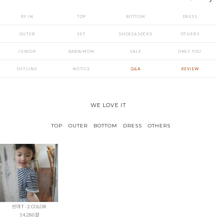
BY IN
TOP
BOTTOM
DRESS
OUTER
SET
SHOES&SOCKS
OTHERS
JUNIOR
BABY&MOM
SALE
ONLY YOU
OFFLINE
NOTICE
Q&A
REVIEW
WE LOVE IT
TOP
OUTER
BOTTOM
DRESS
OTHERS
브아 T - 2 COLOR
14,280원