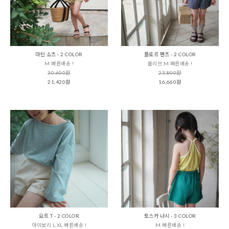
마틴 쇼츠 - 2 COLOR
플로르 팬츠 - 2 COLOR
M 빠른배송 !
올리브 M 빠른배송 !
30,600원
23,800원
21,420원
16,660원
요트 T - 2 COLOR
토스카 나시 - 3 COLOR
아이보리 L,XL 빠른배송 !
M 빠른배송 !