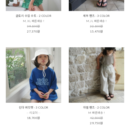
글로리 수읨 수트 - 2 COLOR
세부 팬츠 - 3 COLOR
M, XL 빠른배송 !
M,JL 빠른배송 !
39,100원
22,100원
27,370원
15,470원
린다 버킷햇 - 3 COLOR
아벨 팬츠 - 2 COLOR
:: 리오더 ::
M 빠른배송 !
18,700원
42,500원
29,750원