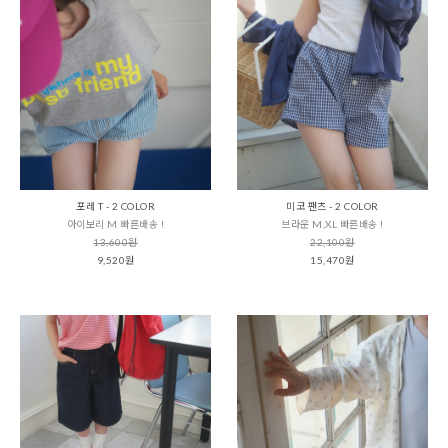
포레 T - 2 COLOR
미코 팬츠 - 2 COLOR
아이보리 M 빠른배송 !
브라운 M,XL 빠른배송 !
13,600원
22,100원
9,520원
15,470원