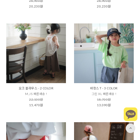
28,900원
28,900원
20,230원
20,230원
오크 블라우스 - 2 COLOR
바캉스 T - 3 COLOR
M,JS 빠른배송 !
그린 XL 빠른배송 !
22,100원
18,700원
15,470원
13,090원