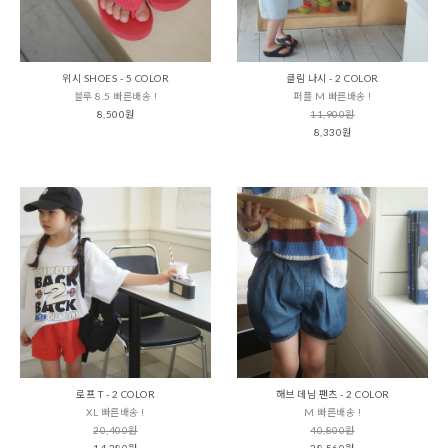
위시 SHOES - 5 COLOR
클림 나시 - 2 COLOR
블루 8.5 빠른배송 !
퍼플 M 빠른배송 !
8,500원
11,900원
8,330원
로프 T - 2 COLOR
해브 데님 팬츠 - 2 COLOR
XL 빠른배송 !
M 빠른배송 !
20,400원
40,800원
14,280원
28,560원