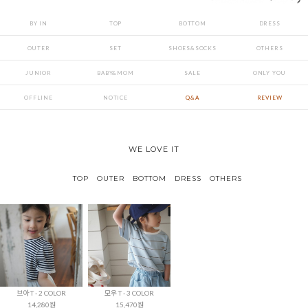
BY IN
TOP
BOTTOM
DRESS
OUTER
SET
SHOES&SOCKS
OTHERS
JUNIOR
BABY&MOM
SALE
ONLY YOU
OFFLINE
NOTICE
Q&A
REVIEW
WE LOVE IT
TOP
OUTER
BOTTOM
DRESS
OTHERS
브아 T - 2 COLOR
모우 T - 3 COLOR
14,280원
15,470원