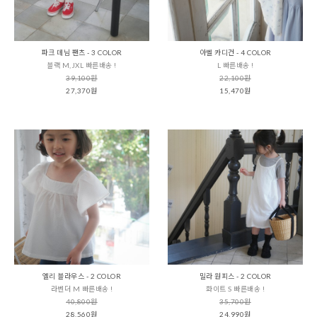
파크 데님 팬츠 - 3 COLOR
아벨 카디건 - 4 COLOR
블랙 M,JXL 빠른배송 !
L 빠른배송 !
39,100원
22,100원
27,370원
15,470원
엘리 블라우스 - 2 COLOR
밀라 원피스 - 2 COLOR
라벤더 M 빠른배송 !
화이트 S 빠른배송 !
40,800원
35,700원
28,560원
24,990원