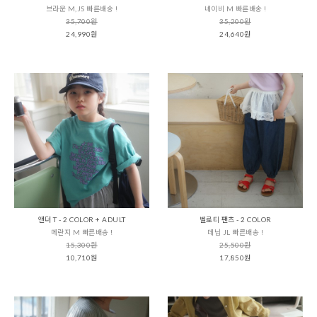
브라운 M,JS 빠른배송 !
네이비 M 빠른배송 !
35,700원
35,200원
24,990원
24,640원
앤더 T - 2 COLOR + ADULT
벨로티 팬츠 - 2 COLOR
메란지 M 빠른배송 !
데님 JL 빠른배송 !
15,300원
25,500원
10,710원
17,850원