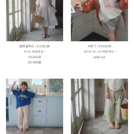
로라 원피스 - 2 COLOR
시티 T - 3 COLOR
M,XL 빠른배송 !
네이비 XL,JM 빠른배송 !
44,200원
sold out
30,940원