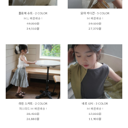
플로에 슈트 - 2 COLOR
모아 카디건 - 5 COLOR
M,L 빠른배송 !
M 빠른배송 !
49,300원
39,100원
34,510원
27,370원
라핀 스커트 - 2 COLOR
네르 나시 - 3 COLOR
머스타드 M 빠른배송 !
M 빠른배송 !
38,400원
17,000원
26,880원
11,900원