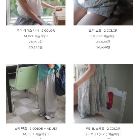
퓨어 레이스 나시 - 2 COLOR
로지 쇼츠 - 2 COLOR
M,XXL 빠른배송 !
그레이 M 빠른배송 !
28,900원
23,800원
20,230원
16,660원
스틱 팬츠 - 3 COLOR + ADULT
아망뜨 스커트 - 2 COLOR
M,JS,JL 빠른배송 !
아이보리 L(L-XL) 빠른배송 !