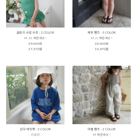
글로리 수읨 수트 - 2 COLOR
세부 팬츠 - 3 COLOR
M, XL 빠른배송 !
M,JL 빠른배송 !
39,100원
22,100원
27,370원
15,470원
린다 버킷햇 - 3 COLOR
아벨 팬츠 - 2 COLOR
:: 리오더 ::
M 빠른배송 !