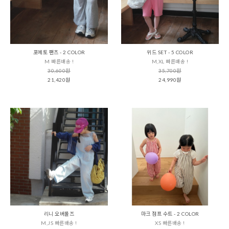
포에토 팬츠 - 2 COLOR
위드 SET - 5 COLOR
M 빠른배송 !
M,XL 빠른배송 !
30,600원
35,700원
21,420원
24,990원
리니 오버롤즈
마크 점프 수트 - 2 COLOR
M,JS 빠른배송 !
XS 빠른배송 !