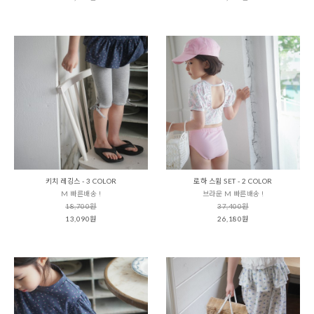
키치 레깅스 - 3 COLOR
로하 스윔 SET - 2 COLOR
M 빠른배송 !
브라운 M 빠른배송 !
18,700원
37,400원
13,090원
26,180원