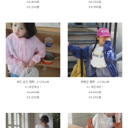
45,900원
35,700원
32,130원
24,990원
씨드 윈드 점퍼 - 2 COLOR
어게인 점퍼 - 3 COLOR
M 빠른배송 !
XL 빠른배송 !
47,600원
59,500원
33,320원
41,650원