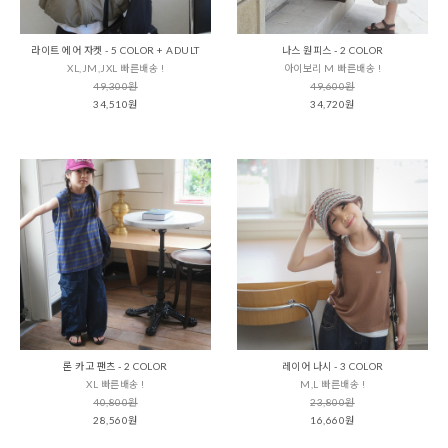
라이트 에어 자켓 - 5 COLOR + ADULT
나스 원피스 - 2 COLOR
XL,JM,JXL 빠른배송 !
아이보리 M 빠른배송 !
49,300원
49,600원
34,510원
34,720원
론 카고 팬츠 - 2 COLOR
레이어 나시 - 3 COLOR
XL 빠른배송 !
M,L 빠른배송 !
40,800원
23,800원
28,560원
16,660원