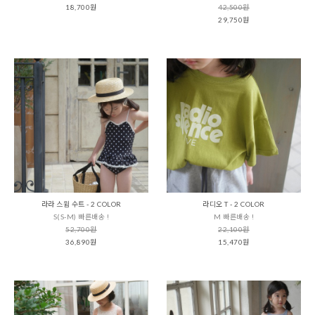
18,700원
42,500원
29,750원
라라 스윔 수트 - 2 COLOR
라디오 T - 2 COLOR
S(S-M) 빠른배송 !
M 빠른배송 !
52,700원
22,100원
36,890원
15,470원