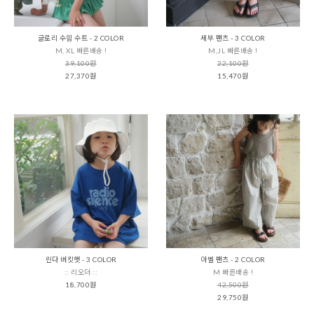
글로리 수읨 수트 - 2 COLOR
세부 팬츠 - 3 COLOR
M, XL 빠른배송 !
M,JL 빠른배송 !
39,100원
22,100원
27,370원
15,470원
린다 버킷햇 - 3 COLOR
아벨 팬츠 - 2 COLOR
:: 리오더 ::
M 빠른배송 !
18,700원
42,500원
29,750원