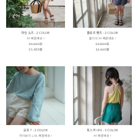
마틴 쇼츠 - 2 COLOR
플로르 팬츠 - 2 COLOR
M 빠른배송 !
올리브 M 빠른배송 !
30,600원
23,800원
21,420원
16,660원
요트 T - 2 COLOR
토스카 나시 - 3 COLOR
아이보리 L,XL 빠른배송 !
M 빠른배송 !