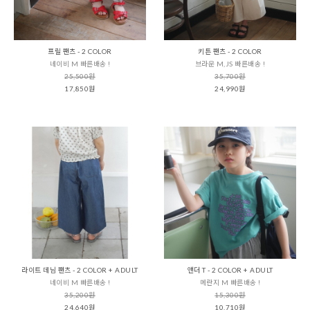
프릴 팬츠 - 2 COLOR
키튼 팬츠 - 2 COLOR
네이비 M 빠른배송 !
브라운 M,JS 빠른배송 !
25,500원
35,700원
17,850원
24,990원
라이트 데님 팬츠 - 2 COLOR + ADULT
앤더 T - 2 COLOR + ADULT
네이비 M 빠른배송 !
메란지 M 빠른배송 !
35,200원
15,300원
24,640원
10,710원