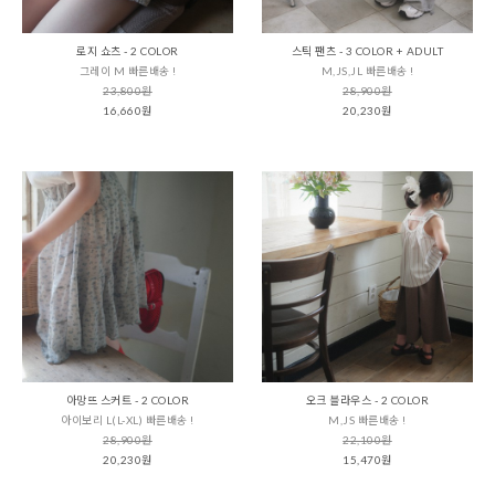
로지 쇼츠 - 2 COLOR
스틱 팬츠 - 3 COLOR + ADULT
그레이 M 빠른배송 !
M,JS,JL 빠른배송 !
23,800원
28,900원
16,660원
20,230원
아망뜨 스커트 - 2 COLOR
오크 블라우스 - 2 COLOR
아이보리 L(L-XL) 빠른배송 !
M,JS 빠른배송 !
28,900원
22,100원
20,230원
15,470원