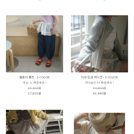
벨로티 팬츠 - 2 COLOR
미샤 린넨 카디건 - 2 COLOR
데님 JL 빠른배송 !
아이보리 M 빠른배송 !
25,500원
44,200원
17,850원
30,940원