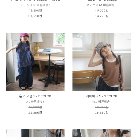
XL,JM,JXL 빠른배송 !
아이보리 M 빠른배송 !
49,300원
49,600원
34,510원
34,720원
론 카고 팬츠 - 2 COLOR
레이어 나시 - 3 COLOR
XL 빠른배송 !
M,L 빠른배송 !
40,800원
23,800원
28,560원
16,660원