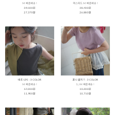
M 빠른배송 !
머스타드 M 빠른배송 !
39,100원
38,400원
27,370원
26,880원
네르 나시 - 3 COLOR
포니 골지 T - 3 COLOR
M 빠른배송 !
S,JM 빠른배송 !
17,000원
15,300원
11,900원
10,710원