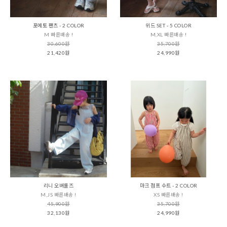
포에토 팬츠 - 2 COLOR
위드 SET - 5 COLOR
M 빠른배송 !
M,XL 빠른배송 !
30,600원
35,700원
21,420원
24,990원
리니 오버롤즈
마크 점프 수트 - 2 COLOR
M,JS 빠른배송 !
XS 빠른배송 !
45,900원
35,700원
32,130원
24,990원