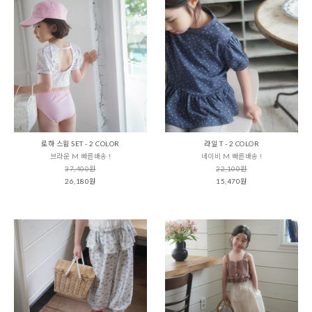
로하 스윔 SET - 2 COLOR
라일 T - 2 COLOR
브라운 M 빠른배송 !
네이비 M 빠른배송 !
37,400원
22,100원
26,180원
15,470원