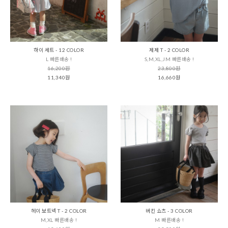
하이 세트 - 12 COLOR
제제 T - 2 COLOR
L 빠른배송 !
S,M,XL,JM 빠른배송 !
16,200원
23,800원
11,340원
16,660원
헤이 보트넥 T - 2 COLOR
버킨 쇼츠 - 3 COLOR
M,XL 빠른배송 !
M 빠른배송 !