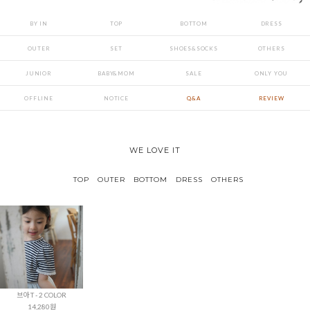
BY IN
TOP
BOTTOM
DRESS
OUTER
SET
SHOES&SOCKS
OTHERS
JUNIOR
BABY&MOM
SALE
ONLY YOU
OFFLINE
NOTICE
Q&A
REVIEW
WE LOVE IT
TOP
OUTER
BOTTOM
DRESS
OTHERS
브아 T - 2 COLOR
14,280원