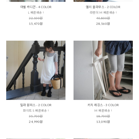
아벨 카디건 - 4 COLOR
엘리 블라우스 - 2 COLOR
L 빠른배송 !
라벤더 M 빠른배송 !
22,100원
40,800원
15,470원
28,560원
밀라 원피스 - 2 COLOR
키치 레깅스 - 3 COLOR
화이트 S 빠른배송 !
M 빠른배송 !
35,700원
18,700원
24,990원
13,090원