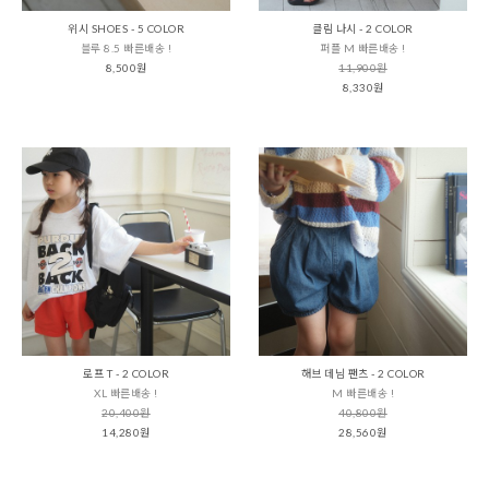
위시 SHOES - 5 COLOR
클림 나시 - 2 COLOR
블루 8.5 빠른배송 !
퍼플 M 빠른배송 !
8,500원
11,900원
8,330원
로프 T - 2 COLOR
해브 데님 팬츠 - 2 COLOR
XL 빠른배송 !
M 빠른배송 !
20,400원
40,800원
14,280원
28,560원