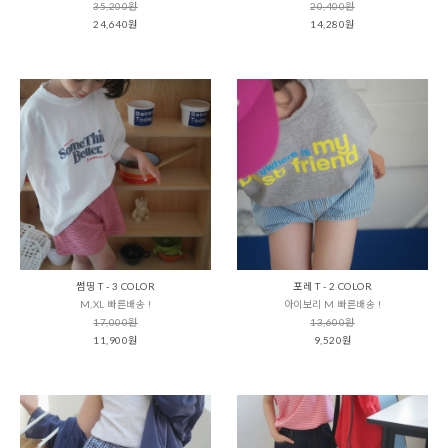
35,200원
20,400원
24,640원
14,280원
썸띵 T - 3 COLOR
포레 T - 2 COLOR
M,XL 빠른배송 !
아이보리 M 빠른배송 !
17,000원
13,600원
11,900원
9,520원