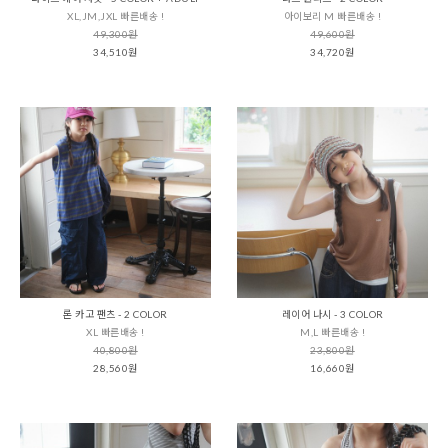
XL,JM,JXL 빠른배송 !
아이보리 M 빠른배송 !
49,300원
49,600원
34,510원
34,720원
론 카고 팬츠 - 2 COLOR
레이어 나시 - 3 COLOR
XL 빠른배송 !
M,L 빠른배송 !
40,800원
23,800원
28,560원
16,660원