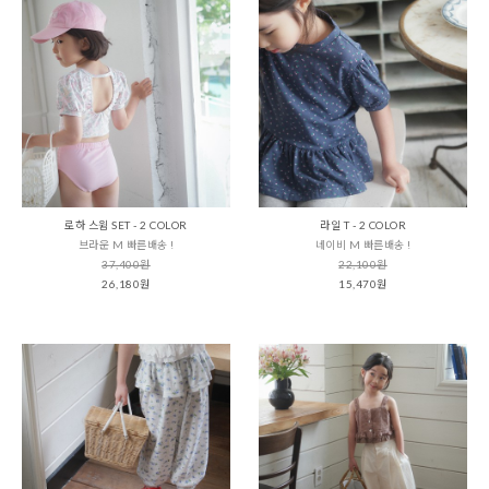
로하 스윔 SET - 2 COLOR
라일 T - 2 COLOR
브라운 M 빠른배송 !
네이비 M 빠른배송 !
37,400원
22,100원
26,180원
15,470원