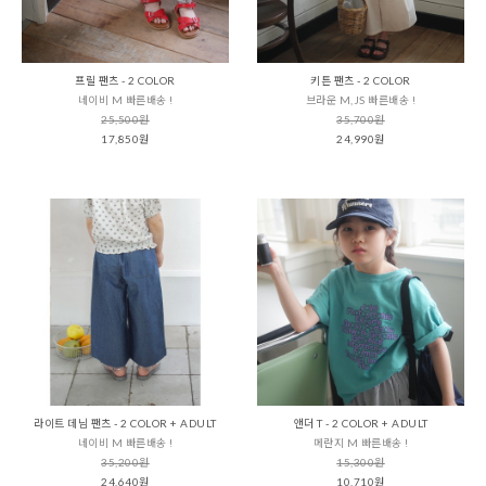
프릴 팬츠 - 2 COLOR
키튼 팬츠 - 2 COLOR
네이비 M 빠른배송 !
브라운 M,JS 빠른배송 !
25,500원
35,700원
17,850원
24,990원
라이트 데님 팬츠 - 2 COLOR + ADULT
앤더 T - 2 COLOR + ADULT
네이비 M 빠른배송 !
메란지 M 빠른배송 !
35,200원
15,300원
24,640원
10,710원