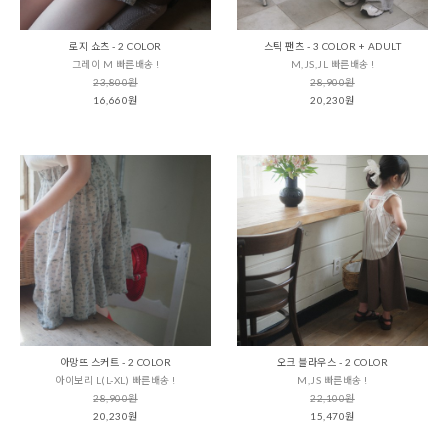
로지 쇼츠 - 2 COLOR
스틱 팬츠 - 3 COLOR + ADULT
그레이 M 빠른배송 !
M,JS,JL 빠른배송 !
23,800원
28,900원
16,660원
20,230원
아망뜨 스커트 - 2 COLOR
오크 블라우스 - 2 COLOR
아이보리 L(L-XL) 빠른배송 !
M,JS 빠른배송 !
28,900원
22,100원
20,230원
15,470원