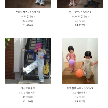
포에토 팬츠 - 2 COLOR
위드 SET - 5 COLOR
M 빠른배송 !
M,XL 빠른배송 !
30,600원
35,700원
21,420원
24,990원
리니 오버롤즈
마크 점프 수트 - 2 COLOR
M,JS 빠른배송 !
XS 빠른배송 !
45,900원
35,700원
32,130원
24,990원