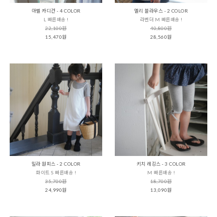
아벨 카디건 - 4 COLOR
엘리 블라우스 - 2 COLOR
L 빠른배송 !
라벤더 M 빠른배송 !
22,100원
40,800원
15,470원
28,560원
밀라 원피스 - 2 COLOR
키치 레깅스 - 3 COLOR
화이트 S 빠른배송 !
M 빠른배송 !
35,700원
18,700원
24,990원
13,090원