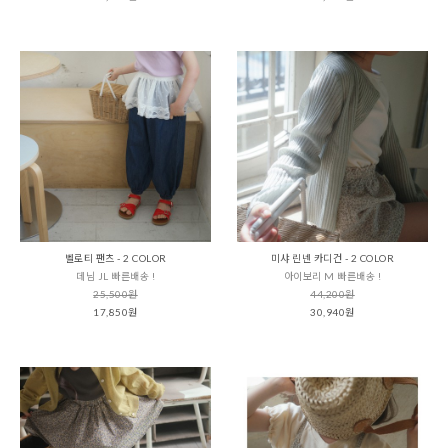
벨로티 팬츠 - 2 COLOR
미샤 린넨 카디건 - 2 COLOR
데님 JL 빠른배송 !
아이보리 M 빠른배송 !
25,500원
44,200원
17,850원
30,940원