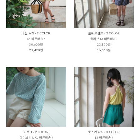
마틴 쇼츠 - 2 COLOR
플로르 팬츠 - 2 COLOR
M 빠른배송 !
올리브 M 빠른배송 !
30,600원
23,800원
21,420원
16,660원
요트 T - 2 COLOR
토스카 나시 - 3 COLOR
아이보리 L,XL 빠른배송 !
M 빠른배송 !