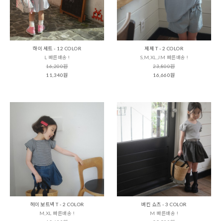
하이 세트 - 12 COLOR
제제 T - 2 COLOR
L 빠른배송 !
S,M,XL,JM 빠른배송 !
16,200원
23,800원
11,340원
16,660원
헤이 보트넥 T - 2 COLOR
버킨 쇼츠 - 3 COLOR
M,XL 빠른배송 !
M 빠른배송 !