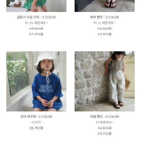
글로리 수읨 수트 - 2 COLOR
세부 팬츠 - 3 COLOR
M, XL 빠른배송 !
M,JL 빠른배송 !
39,100원
22,100원
27,370원
15,470원
린다 버킷햇 - 3 COLOR
아벨 팬츠 - 2 COLOR
:: 리오더 ::
M 빠른배송 !
18,700원
42,500원
29,750원