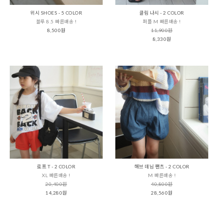
위시 SHOES - 5 COLOR
클림 나시 - 2 COLOR
블루 8.5 빠른배송 !
퍼플 M 빠른배송 !
8,500원
11,900원
8,330원
로프 T - 2 COLOR
해브 데님 팬츠 - 2 COLOR
XL 빠른배송 !
M 빠른배송 !
20,400원
40,800원
14,280원
28,560원