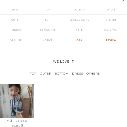
BY IN
TOP
BOTTOM
DRESS
OUTER
SET
SHOES&SOCKS
OTHERS
JUNIOR
BABY&MOM
SALE
ONLY YOU
OFFLINE
NOTICE
Q&A
REVIEW
WE LOVE IT
TOP
OUTER
BOTTOM
DRESS
OTHERS
브아 T - 2 COLOR
14,280원