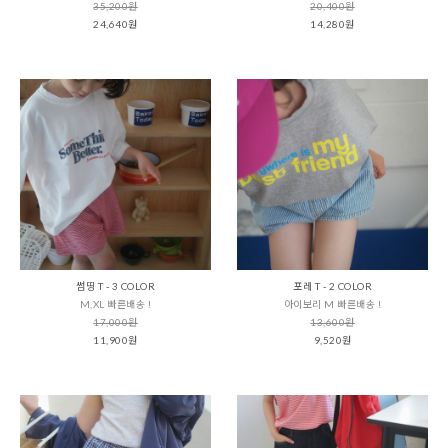
35,200원
20,400원
24,640원
14,280원
썸띵 T - 3 COLOR
포레 T - 2 COLOR
M,XL 빠른배송 !
아이보리 M 빠른배송 !
17,000원
13,600원
11,900원
9,520원