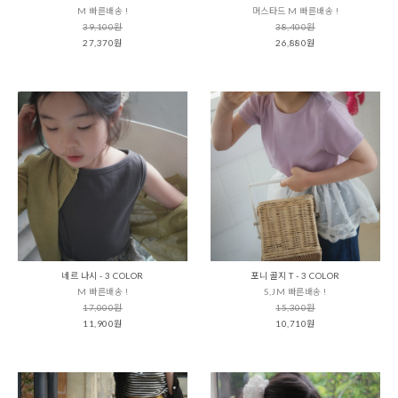
M 빠른배송 !
머스타드 M 빠른배송 !
39,100원
38,400원
27,370원
26,880원
네르 나시 - 3 COLOR
포니 골지 T - 3 COLOR
M 빠른배송 !
S,JM 빠른배송 !
17,000원
15,300원
11,900원
10,710원