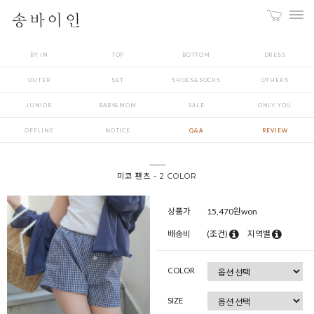
BY IN
TOP
BOTTOM
DRESS
OUTER
SET
SHOES&SOCKS
OTHERS
JUNIOR
BABY&MOM
SALE
ONLY YOU
OFFLINE
NOTICE
Q&A
REVIEW
미코 팬츠 - 2 COLOR
상품가
15,470
원won
배송비
(조건)
지역별
COLOR
SIZE