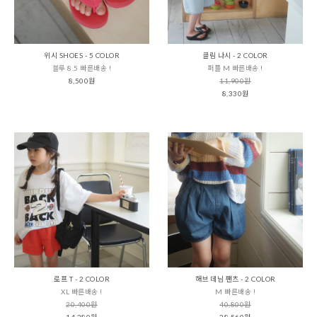
위시 SHOES - 5 COLOR
클림 나시 - 2 COLOR
블루 8.5 빠른배송 !
퍼플 M 빠른배송 !
8,500원
11,900원
8,330원
로프 T - 2 COLOR
해브 데님 팬츠 - 2 COLOR
XL 빠른배송 !
M 빠른배송 !
20,400원
40,800원
14,280원
28,560원