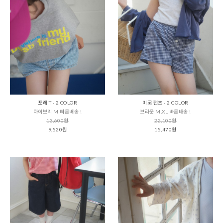
포레 T - 2 COLOR
미코 팬츠 - 2 COLOR
아이보리 M 빠른배송 !
브라운 M,XL 빠른배송 !
13,600원
22,100원
9,520원
15,470원