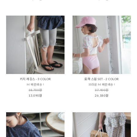
키치 레깅스 - 3 COLOR
로하 스윔 SET - 2 COLOR
M 빠른배송 !
브라운 M 빠른배송 !
18,700원
37,400원
13,090원
26,180원