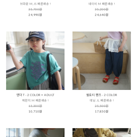
브라운 M,JS 빠른배송 !
네이비 M 빠른배송 !
35,700원
35,200원
24,990원
24,640원
앤더 T - 2 COLOR + ADULT
벨로티 팬츠 - 2 COLOR
메란지 M 빠른배송 !
데님 JL 빠른배송 !
15,300원
25,500원
10,710원
17,850원