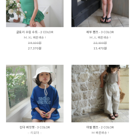
글로리 수읨 수트 - 2 COLOR
세부 팬츠 - 3 COLOR
M, XL 빠른배송 !
M,JL 빠른배송 !
39,100원
22,100원
27,370원
15,470원
린다 버킷햇 - 3 COLOR
아벨 팬츠 - 2 COLOR
:: 리오더 ::
M 빠른배송 !