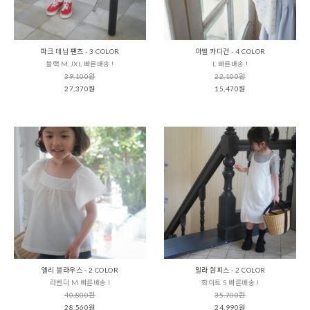
파크 데님 팬츠 - 3 COLOR
아벨 카디건 - 4 COLOR
블랙 M,JXL 빠른배송 !
L 빠른배송 !
39,100원
22,100원
27,370원
15,470원
엘리 블라우스 - 2 COLOR
밀라 원피스 - 2 COLOR
라벤더 M 빠른배송 !
화이트 S 빠른배송 !
40,800원
35,700원
28,560원
24,990원