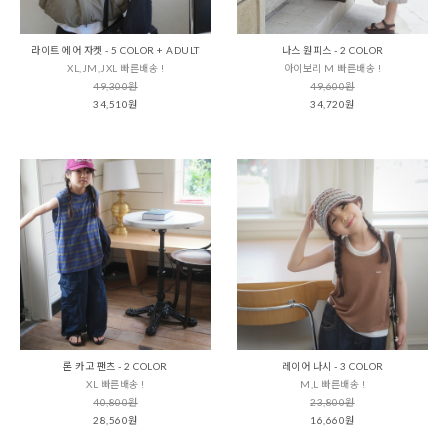
라이트 에어 자켓 - 5 COLOR + ADULT
나스 원피스 - 2 COLOR
XL,JM,JXL 빠른배송 !
아이보리 M 빠른배송 !
49,300원
49,600원
34,510원
34,720원
론 카고 팬츠 - 2 COLOR
레이어 나시 - 3 COLOR
XL 빠른배송 !
M,L 빠른배송 !
40,800원
23,800원
28,560원
16,660원