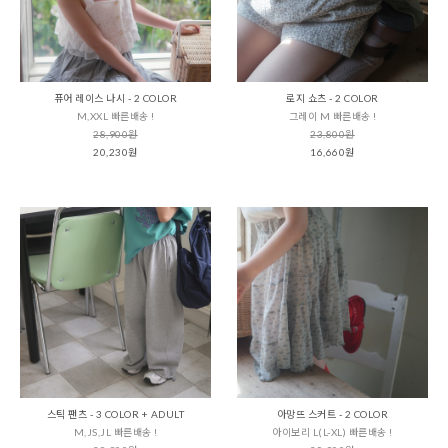
퓨어 레이스 나시 - 2 COLOR
로지 쇼츠 - 2 COLOR
M,XXL 빠른배송 !
그레이 M 빠른배송 !
28,900원
23,800원
20,230원
16,660원
스틱 팬츠 - 3 COLOR + ADULT
아망뜨 스커트 - 2 COLOR
M,JS,JL 빠른배송 !
아이보리 L(L-XL) 빠른배송 !