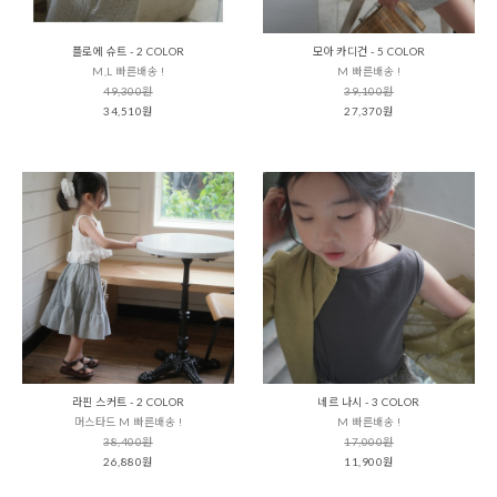
플로에 슈트 - 2 COLOR
모아 카디건 - 5 COLOR
M,L 빠른배송 !
M 빠른배송 !
49,300원
39,100원
34,510원
27,370원
라핀 스커트 - 2 COLOR
네르 나시 - 3 COLOR
머스타드 M 빠른배송 !
M 빠른배송 !
38,400원
17,000원
26,880원
11,900원