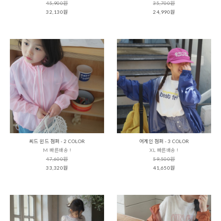
45,900원
35,700원
32,130원
24,990원
씨드 윈드 점퍼 - 2 COLOR
어게인 점퍼 - 3 COLOR
M 빠른배송 !
XL 빠른배송 !
47,600원
59,500원
33,320원
41,650원