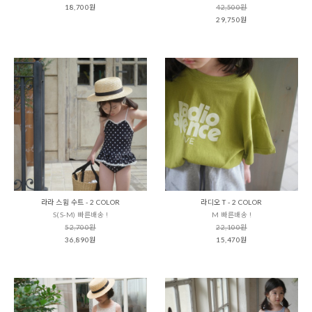
18,700원
42,500원
29,750원
라라 스윔 수트 - 2 COLOR
라디오 T - 2 COLOR
S(S-M) 빠른배송 !
M 빠른배송 !
52,700원
22,100원
36,890원
15,470원