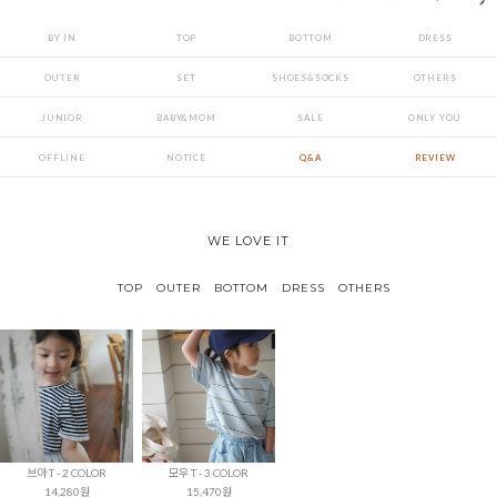
BY IN
TOP
BOTTOM
DRESS
OUTER
SET
SHOES&SOCKS
OTHERS
JUNIOR
BABY&MOM
SALE
ONLY YOU
OFFLINE
NOTICE
Q&A
REVIEW
WE LOVE IT
TOP
OUTER
BOTTOM
DRESS
OTHERS
브아 T - 2 COLOR
모우 T - 3 COLOR
14,280원
15,470원