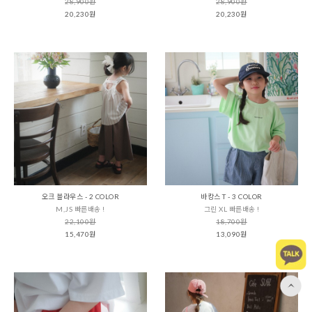
28,900원
28,900원
20,230원
20,230원
오크 블라우스 - 2 COLOR
바캉스 T - 3 COLOR
M,JS 빠른배송 !
그린 XL 빠른배송 !
22,100원
18,700원
15,470원
13,090원