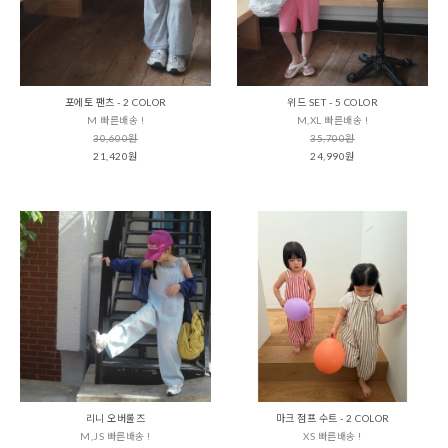
포에토 팬츠 - 2 COLOR
위드 SET - 5 COLOR
M 빠른배송 !
M,XL 빠른배송 !
30,600원
35,700원
21,420원
24,990원
리니 오버롤즈
마크 점프 수트 - 2 COLOR
M,JS 빠른배송 !
XS 빠른배송 !