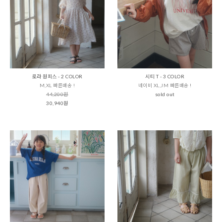
로라 원피스 - 2 COLOR
시티 T - 3 COLOR
M,XL 빠른배송 !
네이비 XL,JM 빠른배송 !
44,200원
sold out
30,940원