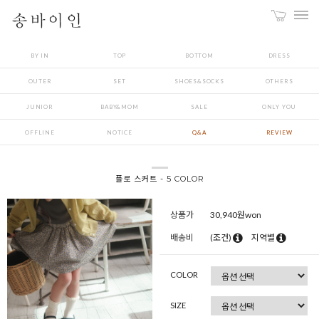
BY IN
TOP
BOTTOM
DRESS
OUTER
SET
SHOES&SOCKS
OTHERS
JUNIOR
BABY&MOM
SALE
ONLY YOU
OFFLINE
NOTICE
Q&A
REVIEW
플로 스커트 - 5 COLOR
상품가
30,940
원won
배송비
(조건)
지역별
COLOR
SIZE