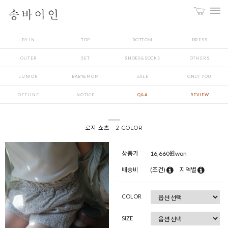
BY IN
TOP
BOTTOM
DRESS
OUTER
SET
SHOES&SOCKS
OTHERS
JUNIOR
BABY&MOM
SALE
ONLY YOU
OFFLINE
NOTICE
Q&A
REVIEW
로지 쇼츠 - 2 COLOR
상품가
16,660
원won
배송비
(조건)
지역별
COLOR
SIZE