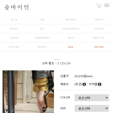
BY IN
TOP
BOTTOM
DRESS
OUTER
SET
SHOES&SOCKS
OTHERS
JUNIOR
BABY&MOM
SALE
ONLY YOU
OFFLINE
NOTICE
Q&A
REVIEW
브릭 팬츠 - 2 COLOR
상품가
20,230
원won
배송비
(조건)
지역별
COLOR
SIZE