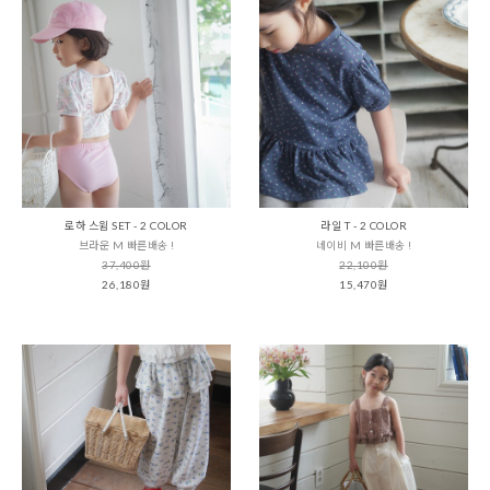
로하 스윔 SET - 2 COLOR
라일 T - 2 COLOR
브라운 M 빠른배송 !
네이비 M 빠른배송 !
37,400원
22,100원
26,180원
15,470원