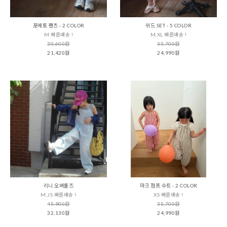
포에토 팬츠 - 2 COLOR
위드 SET - 5 COLOR
M 빠른배송 !
M,XL 빠른배송 !
30,600원
35,700원
21,420원
24,990원
리니 오버롤즈
마크 점프 수트 - 2 COLOR
M,JS 빠른배송 !
XS 빠른배송 !
45,900원
35,700원
32,130원
24,990원