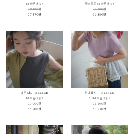
M 빠른배송 !
머스타드 M 빠른배송 !
39,100원
38,400원
27,370원
26,880원
네르 나시 - 3 COLOR
포니 골지 T - 3 COLOR
M 빠른배송 !
S,JM 빠른배송 !
17,000원
15,300원
11,900원
10,710원