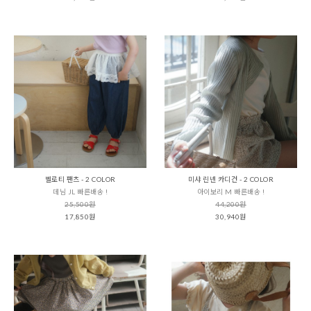
벨로티 팬츠 - 2 COLOR
미샤 린넨 카디건 - 2 COLOR
데님 JL 빠른배송 !
아이보리 M 빠른배송 !
25,500원
44,200원
17,850원
30,940원