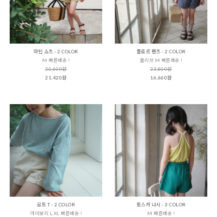
마틴 쇼츠 - 2 COLOR
플로르 팬츠 - 2 COLOR
M 빠른배송 !
올리브 M 빠른배송 !
30,600원
23,800원
21,420원
16,660원
요트 T - 2 COLOR
토스카 나시 - 3 COLOR
아이보리 L,XL 빠른배송 !
M 빠른배송 !