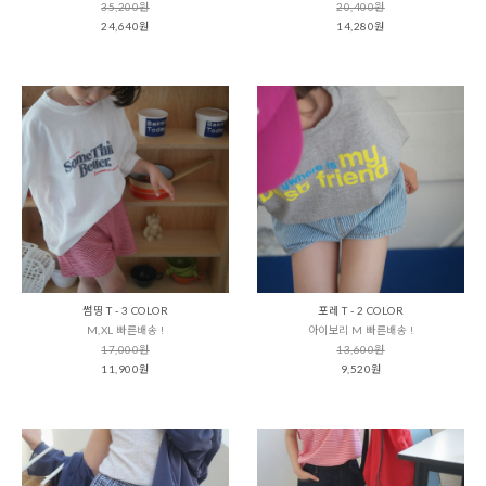
35,200원
20,400원
24,640원
14,280원
썸띵 T - 3 COLOR
포레 T - 2 COLOR
M,XL 빠른배송 !
아이보리 M 빠른배송 !
17,000원
13,600원
11,900원
9,520원