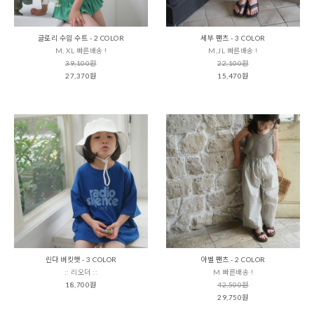
글로리 수읨 수트 - 2 COLOR
세부 팬츠 - 3 COLOR
M, XL 빠른배송 !
M,JL 빠른배송 !
39,100원
22,100원
27,370원
15,470원
린다 버킷햇 - 3 COLOR
아벨 팬츠 - 2 COLOR
:: 리오더 ::
M 빠른배송 !
18,700원
42,500원
29,750원