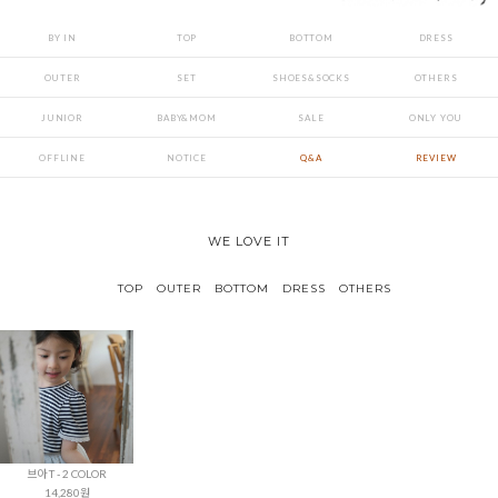
BY IN
TOP
BOTTOM
DRESS
OUTER
SET
SHOES&SOCKS
OTHERS
JUNIOR
BABY&MOM
SALE
ONLY YOU
OFFLINE
NOTICE
Q&A
REVIEW
WE LOVE IT
TOP
OUTER
BOTTOM
DRESS
OTHERS
브아 T - 2 COLOR
14,280원