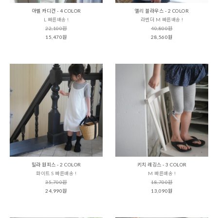
아벨 카디건 - 4 COLOR
엘리 블라우스 - 2 COLOR
L 빠른배송 !
라벤더 M 빠른배송 !
22,100원
40,800원
15,470원
28,560원
밀라 원피스 - 2 COLOR
키치 레깅스 - 3 COLOR
화이트 S 빠른배송 !
M 빠른배송 !
35,700원
18,700원
24,990원
13,090원