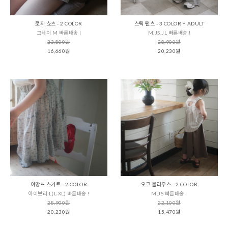
로지 쇼츠 - 2 COLOR
스틱 팬츠 - 3 COLOR + ADULT
그레이 M 빠른배송 !
M,JS,JL 빠른배송 !
23,800원
28,900원
16,660원
20,230원
아망뜨 스커트 - 2 COLOR
오크 블라우스 - 2 COLOR
아이보리 L(L-XL) 빠른배송 !
M,JS 빠른배송 !
28,900원
22,100원
20,230원
15,470원