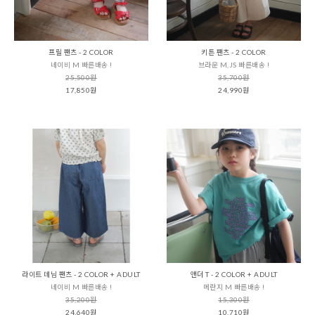
프릴 팬츠 - 2 COLOR
키튼 팬츠 - 2 COLOR
네이비 M 빠른배송 !
브라운 M,JS 빠른배송 !
25,500원
35,700원
17,850원
24,990원
라이트 데님 팬츠 - 2 COLOR + ADULT
앤더 T - 2 COLOR + ADULT
네이비 M 빠른배송 !
메란지 M 빠른배송 !
35,200원
15,300원
24,640원
10,710원