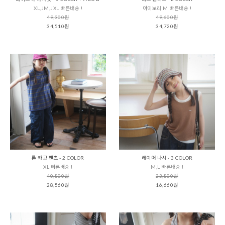
XL,JM,JXL 빠른배송 !
아이보리 M 빠른배송 !
49,300원
49,600원
34,510원
34,720원
론 카고 팬츠 - 2 COLOR
레이어 나시 - 3 COLOR
XL 빠른배송 !
M,L 빠른배송 !
40,800원
23,800원
28,560원
16,660원