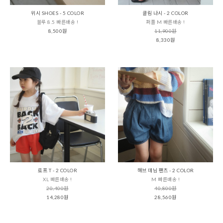
위시 SHOES - 5 COLOR
클림 나시 - 2 COLOR
블루 8.5 빠른배송 !
퍼플 M 빠른배송 !
8,500원
11,900원
8,330원
로프 T - 2 COLOR
해브 데님 팬츠 - 2 COLOR
XL 빠른배송 !
M 빠른배송 !
20,400원
40,800원
14,280원
28,560원