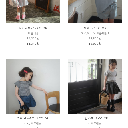
하이 세트 - 12 COLOR
제제 T - 2 COLOR
L 빠른배송 !
S,M,XL,JM 빠른배송 !
16,200원
23,800원
11,340원
16,660원
헤이 보트넥 T - 2 COLOR
버킨 쇼츠 - 3 COLOR
M,XL 빠른배송 !
M 빠른배송 !