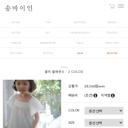
BY IN
TOP
BOTTOM
DRESS
OUTER
SET
SHOES&SOCKS
OTHERS
JUNIOR
BABY&MOM
SALE
ONLY YOU
OFFLINE
NOTICE
Q&A
REVIEW
엘리 블라우스 - 2 COLOR
상품가
28,560
원won
배송비
(조건)
지역별
COLOR
SIZE