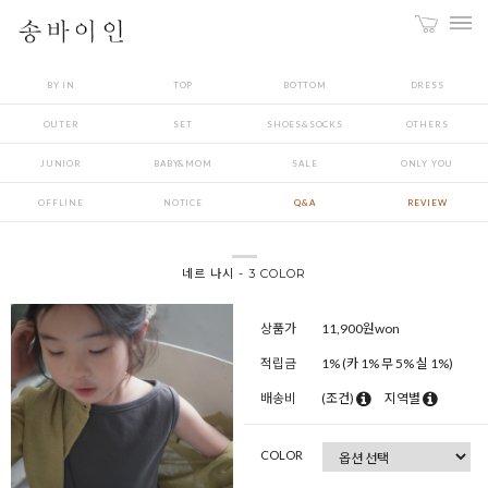
BY IN
TOP
BOTTOM
DRESS
OUTER
SET
SHOES&SOCKS
OTHERS
JUNIOR
BABY&MOM
SALE
ONLY YOU
OFFLINE
NOTICE
Q&A
REVIEW
네르 나시 - 3 COLOR
상품가
11,900
원won
적립금
1% (카 1% 무 5% 실 1%)
배송비
(조건)
지역별
COLOR