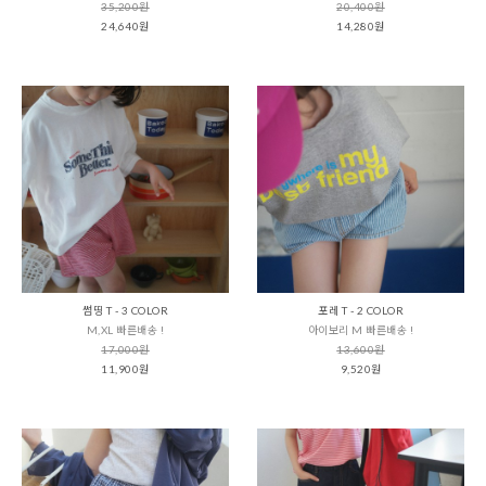
35,200원
20,400원
24,640원
14,280원
썸띵 T - 3 COLOR
포레 T - 2 COLOR
M,XL 빠른배송 !
아이보리 M 빠른배송 !
17,000원
13,600원
11,900원
9,520원