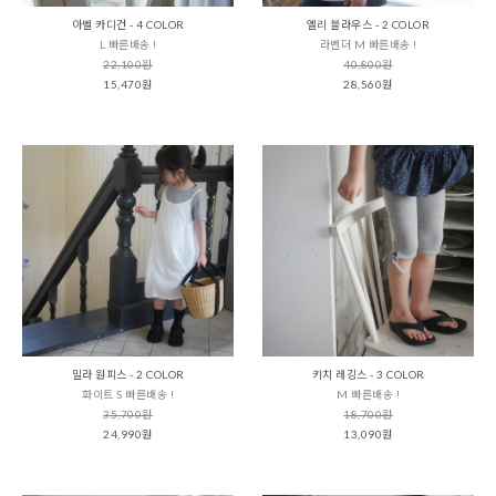
아벨 카디건 - 4 COLOR
엘리 블라우스 - 2 COLOR
L 빠른배송 !
라벤더 M 빠른배송 !
22,100원
40,800원
15,470원
28,560원
밀라 원피스 - 2 COLOR
키치 레깅스 - 3 COLOR
화이트 S 빠른배송 !
M 빠른배송 !
35,700원
18,700원
24,990원
13,090원