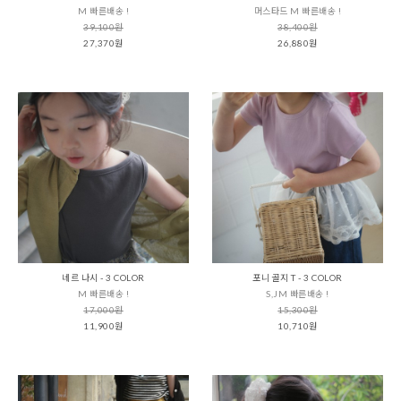
M 빠른배송 !
머스타드 M 빠른배송 !
39,100원
38,400원
27,370원
26,880원
네르 나시 - 3 COLOR
포니 골지 T - 3 COLOR
M 빠른배송 !
S,JM 빠른배송 !
17,000원
15,300원
11,900원
10,710원