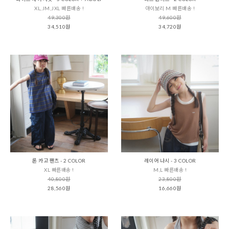
XL,JM,JXL 빠른배송 !
아이보리 M 빠른배송 !
49,300원
49,600원
34,510원
34,720원
론 카고 팬츠 - 2 COLOR
레이어 나시 - 3 COLOR
XL 빠른배송 !
M,L 빠른배송 !
40,800원
23,800원
28,560원
16,660원