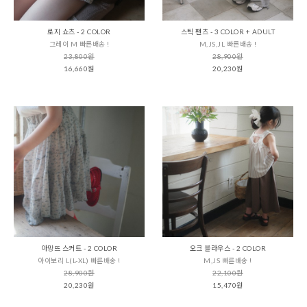
로지 쇼츠 - 2 COLOR
스틱 팬츠 - 3 COLOR + ADULT
그레이 M 빠른배송 !
M,JS,JL 빠른배송 !
23,800원
28,900원
16,660원
20,230원
아망뜨 스커트 - 2 COLOR
오크 블라우스 - 2 COLOR
아이보리 L(L-XL) 빠른배송 !
M,JS 빠른배송 !
28,900원
22,100원
20,230원
15,470원