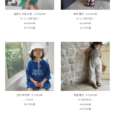
글로리 수읨 수트 - 2 COLOR
세부 팬츠 - 3 COLOR
M, XL 빠른배송 !
M,JL 빠른배송 !
39,100원
22,100원
27,370원
15,470원
린다 버킷햇 - 3 COLOR
아벨 팬츠 - 2 COLOR
:: 리오더 ::
M 빠른배송 !
18,700원
42,500원
29,750원