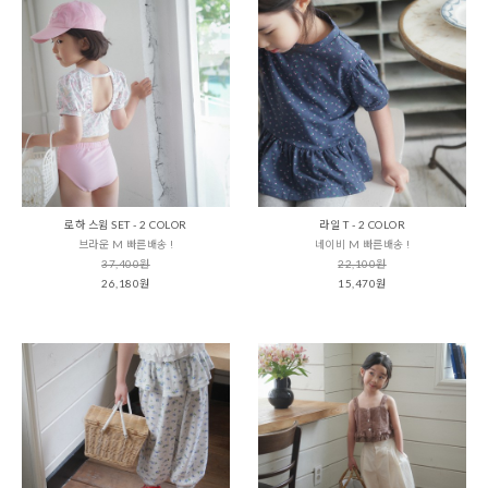
로하 스윔 SET - 2 COLOR
라일 T - 2 COLOR
브라운 M 빠른배송 !
네이비 M 빠른배송 !
37,400원
22,100원
26,180원
15,470원