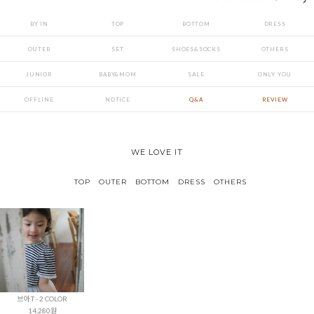
BY IN
TOP
BOTTOM
DRESS
OUTER
SET
SHOES&SOCKS
OTHERS
JUNIOR
BABY&MOM
SALE
ONLY YOU
OFFLINE
NOTICE
Q&A
REVIEW
WE LOVE IT
TOP
OUTER
BOTTOM
DRESS
OTHERS
브아 T - 2 COLOR
14,280원