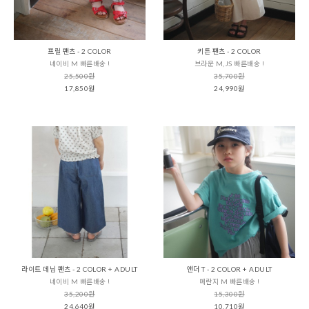
프릴 팬츠 - 2 COLOR
키튼 팬츠 - 2 COLOR
네이비 M 빠른배송 !
브라운 M,JS 빠른배송 !
25,500원
35,700원
17,850원
24,990원
라이트 데님 팬츠 - 2 COLOR + ADULT
앤더 T - 2 COLOR + ADULT
네이비 M 빠른배송 !
메란지 M 빠른배송 !
35,200원
15,300원
24,640원
10,710원