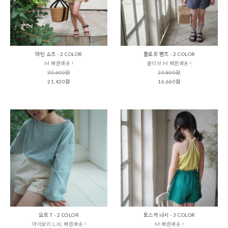
마틴 쇼츠 - 2 COLOR
플로르 팬츠 - 2 COLOR
M 빠른배송 !
올리브 M 빠른배송 !
30,600원
23,800원
21,420원
16,660원
요트 T - 2 COLOR
토스카 나시 - 3 COLOR
아이보리 L,XL 빠른배송 !
M 빠른배송 !