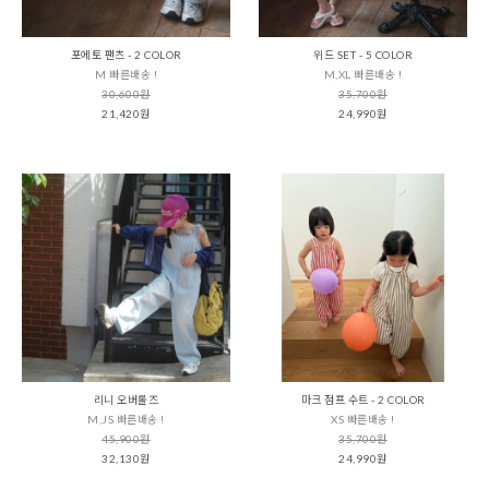
포에토 팬츠 - 2 COLOR
위드 SET - 5 COLOR
M 빠른배송 !
M,XL 빠른배송 !
30,600원
35,700원
21,420원
24,990원
리니 오버롤즈
마크 점프 수트 - 2 COLOR
M,JS 빠른배송 !
XS 빠른배송 !
45,900원
35,700원
32,130원
24,990원