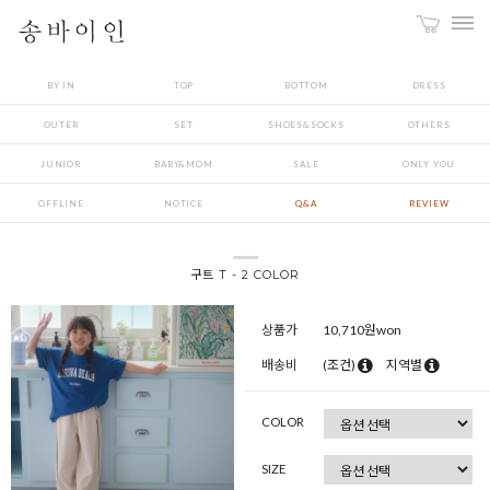
BY IN
TOP
BOTTOM
DRESS
OUTER
SET
SHOES&SOCKS
OTHERS
JUNIOR
BABY&MOM
SALE
ONLY YOU
OFFLINE
NOTICE
Q&A
REVIEW
구트 T - 2 COLOR
상품가
10,710
원won
배송비
(조건)
지역별
COLOR
SIZE