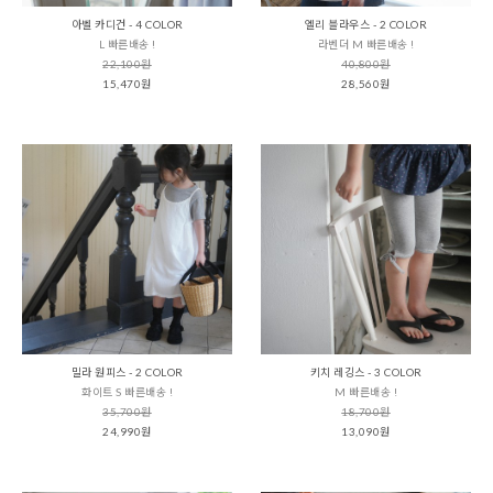
아벨 카디건 - 4 COLOR
엘리 블라우스 - 2 COLOR
L 빠른배송 !
라벤더 M 빠른배송 !
22,100원
40,800원
15,470원
28,560원
밀라 원피스 - 2 COLOR
키치 레깅스 - 3 COLOR
화이트 S 빠른배송 !
M 빠른배송 !
35,700원
18,700원
24,990원
13,090원