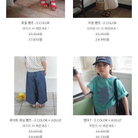
프릴 팬츠 - 2 COLOR
키튼 팬츠 - 2 COLOR
네이비 M 빠른배송 !
브라운 M,JS 빠른배송 !
25,500원
35,700원
17,850원
24,990원
라이트 데님 팬츠 - 2 COLOR + ADULT
앤더 T - 2 COLOR + ADULT
네이비 M 빠른배송 !
메란지 M 빠른배송 !
35,200원
15,300원
24,640원
10,710원