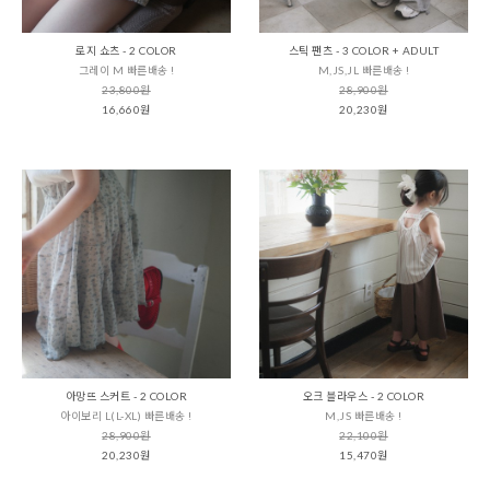
로지 쇼츠 - 2 COLOR
스틱 팬츠 - 3 COLOR + ADULT
그레이 M 빠른배송 !
M,JS,JL 빠른배송 !
23,800원
28,900원
16,660원
20,230원
아망뜨 스커트 - 2 COLOR
오크 블라우스 - 2 COLOR
아이보리 L(L-XL) 빠른배송 !
M,JS 빠른배송 !
28,900원
22,100원
20,230원
15,470원