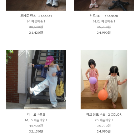
포에토 팬츠 - 2 COLOR
위드 SET - 5 COLOR
M 빠른배송 !
M,XL 빠른배송 !
30,600원
35,700원
21,420원
24,990원
리니 오버롤즈
마크 점프 수트 - 2 COLOR
M,JS 빠른배송 !
XS 빠른배송 !
45,900원
35,700원
32,130원
24,990원