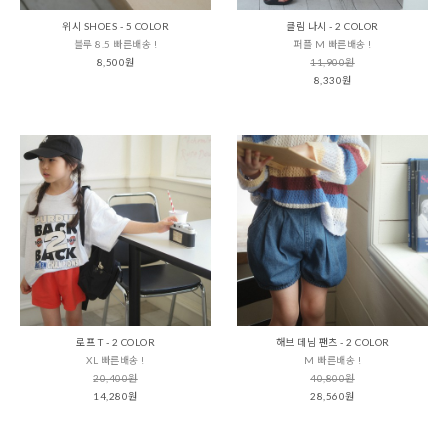
위시 SHOES - 5 COLOR
클림 나시 - 2 COLOR
블루 8.5 빠른배송 !
퍼플 M 빠른배송 !
8,500원
11,900원
8,330원
로프 T - 2 COLOR
해브 데님 팬츠 - 2 COLOR
XL 빠른배송 !
M 빠른배송 !
20,400원
40,800원
14,280원
28,560원