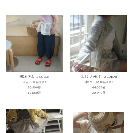
벨로티 팬츠 - 2 COLOR
미샤 린넨 카디건 - 2 COLOR
데님 JL 빠른배송 !
아이보리 M 빠른배송 !
25,500원
44,200원
17,850원
30,940원