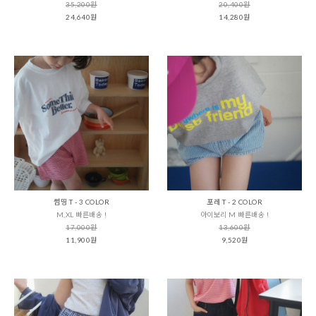
35,200원
20,400원
24,640원
14,280원
썸띵 T - 3 COLOR
포레 T - 2 COLOR
M,XL 빠른배송 !
아이보리 M 빠른배송 !
17,000원
13,600원
11,900원
9,520원