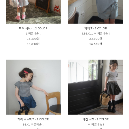
하이 세트 - 12 COLOR
제제 T - 2 COLOR
L 빠른배송 !
S,M,XL,JM 빠른배송 !
16,200원
23,800원
11,340원
16,660원
헤이 보트넥 T - 2 COLOR
버킨 쇼츠 - 3 COLOR
M,XL 빠른배송 !
M 빠른배송 !