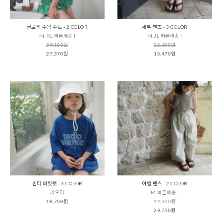
글로리 수읨 수트 - 2 COLOR
세부 팬츠 - 3 COLOR
M, XL 빠른배송 !
M,JL 빠른배송 !
39,100원
22,100원
27,370원
15,470원
린다 버킷햇 - 3 COLOR
아벨 팬츠 - 2 COLOR
:: 리오더 ::
M 빠른배송 !
18,700원
42,500원
29,750원