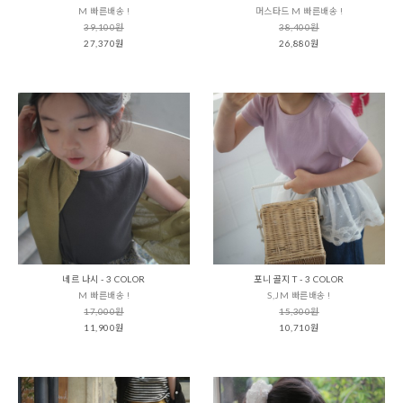
M 빠른배송 !
머스타드 M 빠른배송 !
39,100원
38,400원
27,370원
26,880원
네르 나시 - 3 COLOR
포니 골지 T - 3 COLOR
M 빠른배송 !
S,JM 빠른배송 !
17,000원
15,300원
11,900원
10,710원