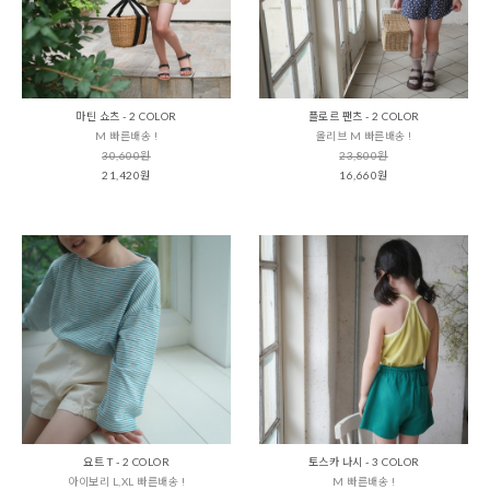
마틴 쇼츠 - 2 COLOR
플로르 팬츠 - 2 COLOR
M 빠른배송 !
올리브 M 빠른배송 !
30,600원
23,800원
21,420원
16,660원
요트 T - 2 COLOR
토스카 나시 - 3 COLOR
아이보리 L,XL 빠른배송 !
M 빠른배송 !