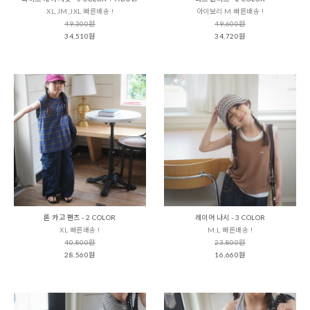
XL,JM,JXL 빠른배송 !
아이보리 M 빠른배송 !
49,300원
49,600원
34,510원
34,720원
론 카고 팬츠 - 2 COLOR
레이어 나시 - 3 COLOR
XL 빠른배송 !
M,L 빠른배송 !
40,800원
23,800원
28,560원
16,660원