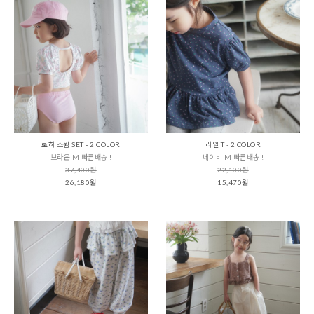
로하 스윔 SET - 2 COLOR
라일 T - 2 COLOR
브라운 M 빠른배송 !
네이비 M 빠른배송 !
37,400원
22,100원
26,180원
15,470원