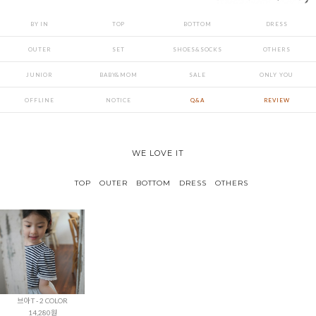
BY IN
TOP
BOTTOM
DRESS
OUTER
SET
SHOES&SOCKS
OTHERS
JUNIOR
BABY&MOM
SALE
ONLY YOU
OFFLINE
NOTICE
Q&A
REVIEW
WE LOVE IT
TOP
OUTER
BOTTOM
DRESS
OTHERS
브아 T - 2 COLOR
14,280원