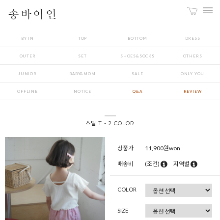
BY IN
TOP
BOTTOM
DRESS
OUTER
SET
SHOES&SOCKS
OTHERS
JUNIOR
BABY&MOM
SALE
ONLY YOU
OFFLINE
NOTICE
Q&A
REVIEW
스틸 T - 2 COLOR
상품가
11,900
원won
배송비
(조건)
지역별
COLOR
SIZE