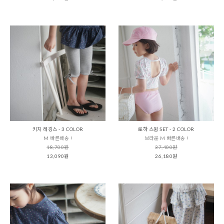
키치 레깅스 - 3 COLOR
로하 스윔 SET - 2 COLOR
M 빠른배송 !
브라운 M 빠른배송 !
18,700원
37,400원
13,090원
26,180원