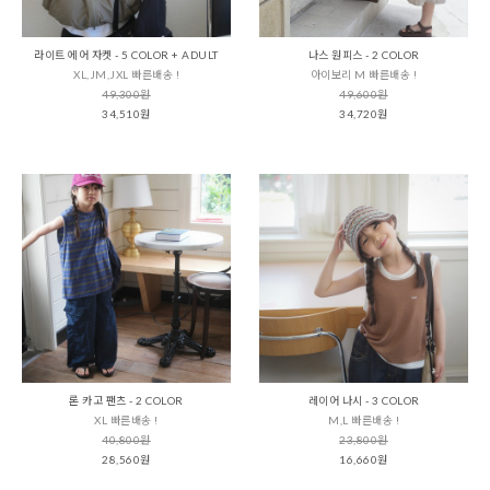
라이트 에어 자켓 - 5 COLOR + ADULT
나스 원피스 - 2 COLOR
XL,JM,JXL 빠른배송 !
아이보리 M 빠른배송 !
49,300원
49,600원
34,510원
34,720원
론 카고 팬츠 - 2 COLOR
레이어 나시 - 3 COLOR
XL 빠른배송 !
M,L 빠른배송 !
40,800원
23,800원
28,560원
16,660원