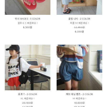
위시 SHOES - 5 COLOR
클림 나시 - 2 COLOR
블루 8.5 빠른배송 !
퍼플 M 빠른배송 !
8,500원
11,900원
8,330원
로프 T - 2 COLOR
해브 데님 팬츠 - 2 COLOR
XL 빠른배송 !
M 빠른배송 !
20,400원
40,800원
14,280원
28,560원