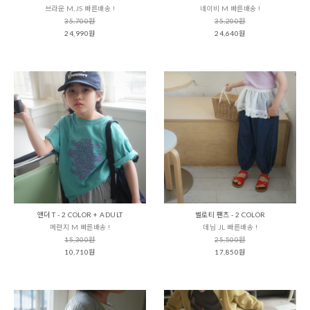
브라운 M,JS 빠른배송 !
네이비 M 빠른배송 !
35,700원
35,200원
24,990원
24,640원
앤더 T - 2 COLOR + ADULT
벨로티 팬츠 - 2 COLOR
메란지 M 빠른배송 !
데님 JL 빠른배송 !
15,300원
25,500원
10,710원
17,850원