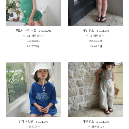
글로리 수읨 수트 - 2 COLOR
세부 팬츠 - 3 COLOR
M, XL 빠른배송 !
M,JL 빠른배송 !
39,100원
22,100원
27,370원
15,470원
린다 버킷햇 - 3 COLOR
아벨 팬츠 - 2 COLOR
:: 리오더 ::
M 빠른배송 !