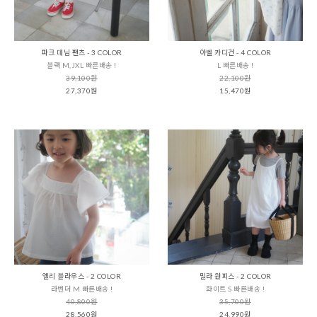
파크 데님 팬츠 - 3 COLOR
아벨 카디건 - 4 COLOR
블랙 M,JXL 빠른배송 !
L 빠른배송 !
39,100원
22,100원
27,370원
15,470원
엘리 블라우스 - 2 COLOR
밀라 원피스 - 2 COLOR
라벤더 M 빠른배송 !
화이트 S 빠른배송 !
40,800원
35,700원
28,560원
24,990원