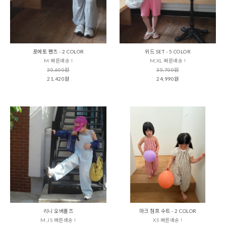
포에토 팬츠 - 2 COLOR
위드 SET - 5 COLOR
M 빠른배송 !
M,XL 빠른배송 !
30,600원
35,700원
21,420원
24,990원
리니 오버롤즈
마크 점프 수트 - 2 COLOR
M,JS 빠른배송 !
XS 빠른배송 !