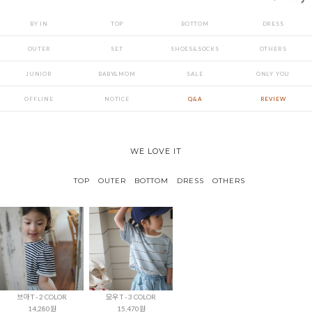
BY IN
TOP
BOTTOM
DRESS
OUTER
SET
SHOES&SOCKS
OTHERS
JUNIOR
BABY&MOM
SALE
ONLY YOU
OFFLINE
NOTICE
Q&A
REVIEW
WE LOVE IT
TOP
OUTER
BOTTOM
DRESS
OTHERS
브아 T - 2 COLOR
모우 T - 3 COLOR
14,280원
15,470원