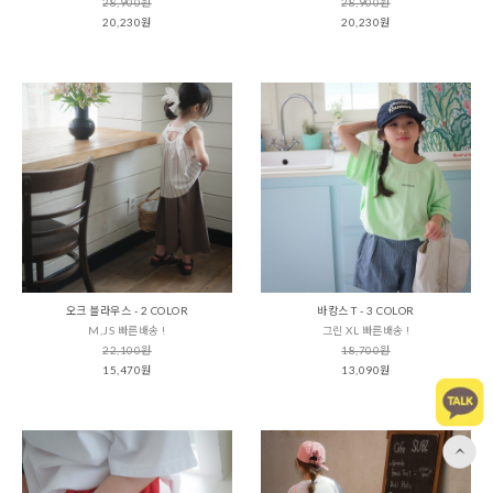
28,900원
28,900원
20,230원
20,230원
오크 블라우스 - 2 COLOR
바캉스 T - 3 COLOR
M,JS 빠른배송 !
그린 XL 빠른배송 !
22,100원
18,700원
15,470원
13,090원