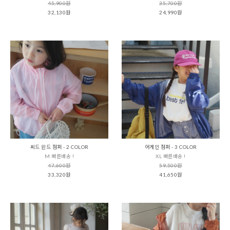
45,900원
35,700원
32,130원
24,990원
씨드 윈드 점퍼 - 2 COLOR
어게인 점퍼 - 3 COLOR
M 빠른배송 !
XL 빠른배송 !
47,600원
59,500원
33,320원
41,650원