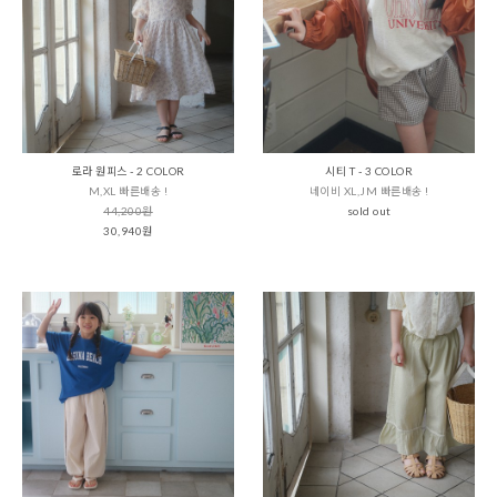
로라 원피스 - 2 COLOR
시티 T - 3 COLOR
M,XL 빠른배송 !
네이비 XL,JM 빠른배송 !
44,200원
sold out
30,940원