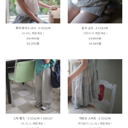
퓨어 레이스 나시 - 2 COLOR
로지 쇼츠 - 2 COLOR
M,XXL 빠른배송 !
그레이 M 빠른배송 !
28,900원
23,800원
20,230원
16,660원
스틱 팬츠 - 3 COLOR + ADULT
아망뜨 스커트 - 2 COLOR
M,JS,JL 빠른배송 !
아이보리 L(L-XL) 빠른배송 !