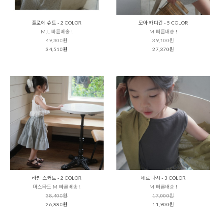
플로에 슈트 - 2 COLOR
모아 카디건 - 5 COLOR
M,L 빠른배송 !
M 빠른배송 !
49,300원
39,100원
34,510원
27,370원
라핀 스커트 - 2 COLOR
네르 나시 - 3 COLOR
머스타드 M 빠른배송 !
M 빠른배송 !
38,400원
17,000원
26,880원
11,900원