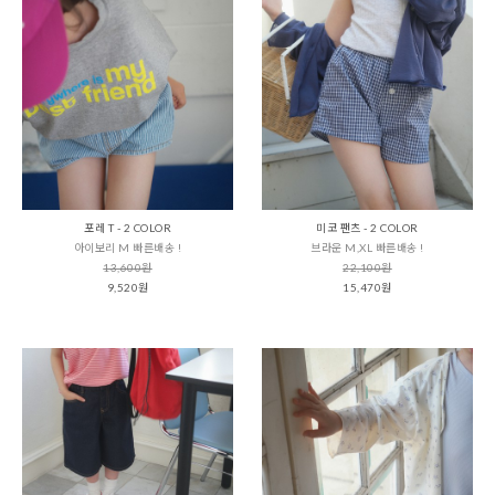
포레 T - 2 COLOR
미코 팬츠 - 2 COLOR
아이보리 M 빠른배송 !
브라운 M,XL 빠른배송 !
13,600원
22,100원
9,520원
15,470원