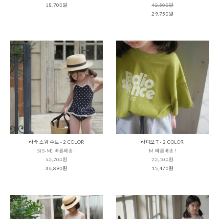
18,700원
42,500원
29,750원
라라 스윔 수트 - 2 COLOR
라디오 T - 2 COLOR
S(S-M) 빠른배송 !
M 빠른배송 !
52,700원
22,100원
36,890원
15,470원