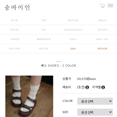
BY IN
TOP
BOTTOM
DRESS
OUTER
SET
SHOES&SOCKS
OTHERS
JUNIOR
BABY&MOM
SALE
ONLY YOU
OFFLINE
NOTICE
Q&A
REVIEW
베스 SHOES - 2 COLOR
상품가
39,270
원won
배송비
(조건)
지역별
COLOR
SIZE