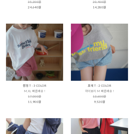
35,200원
20,400원
24,640원
14,280원
썸띵 T - 3 COLOR
포레 T - 2 COLOR
M,XL 빠른배송 !
아이보리 M 빠른배송 !
17,000원
13,600원
11,900원
9,520원