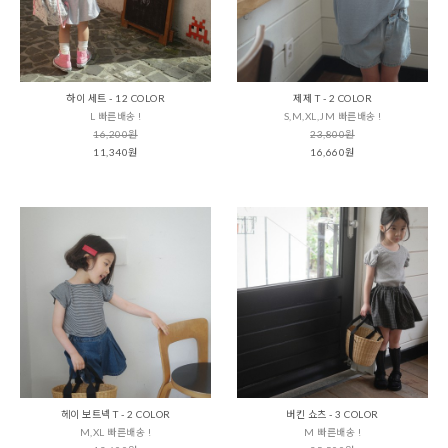
하이 세트 - 12 COLOR
제제 T - 2 COLOR
L 빠른배송 !
S,M,XL,JM 빠른배송 !
16,200원
23,800원
11,340원
16,660원
헤이 보트넥 T - 2 COLOR
버킨 쇼츠 - 3 COLOR
M,XL 빠른배송 !
M 빠른배송 !