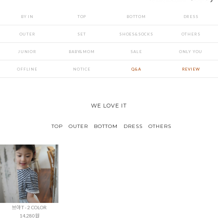
BY IN
TOP
BOTTOM
DRESS
OUTER
SET
SHOES&SOCKS
OTHERS
JUNIOR
BABY&MOM
SALE
ONLY YOU
OFFLINE
NOTICE
Q&A
REVIEW
WE LOVE IT
TOP
OUTER
BOTTOM
DRESS
OTHERS
브아 T - 2 COLOR
14,280원