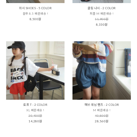
위시 SHOES - 5 COLOR
클림 나시 - 2 COLOR
블루 8.5 빠른배송 !
퍼플 M 빠른배송 !
8,500원
11,900원
8,330원
로프 T - 2 COLOR
해브 데님 팬츠 - 2 COLOR
XL 빠른배송 !
M 빠른배송 !
20,400원
40,800원
14,280원
28,560원