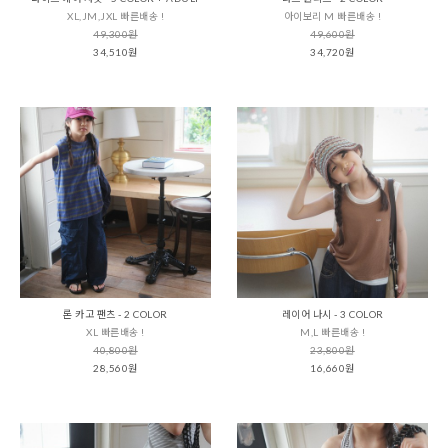
XL,JM,JXL 빠른배송 !
아이보리 M 빠른배송 !
49,300원
49,600원
34,510원
34,720원
론 카고 팬츠 - 2 COLOR
레이어 나시 - 3 COLOR
XL 빠른배송 !
M,L 빠른배송 !
40,800원
23,800원
28,560원
16,660원