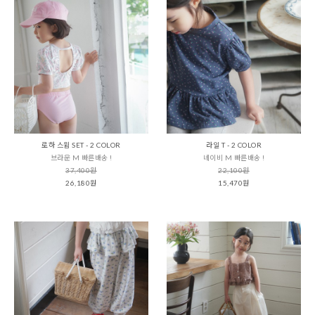
로하 스윔 SET - 2 COLOR
라일 T - 2 COLOR
브라운 M 빠른배송 !
네이비 M 빠른배송 !
37,400원
22,100원
26,180원
15,470원