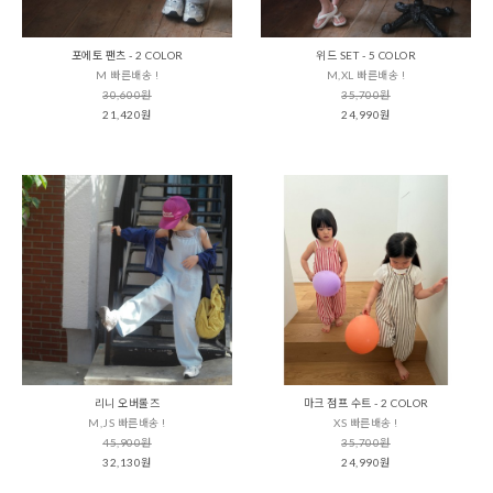
포에토 팬츠 - 2 COLOR
위드 SET - 5 COLOR
M 빠른배송 !
M,XL 빠른배송 !
30,600원
35,700원
21,420원
24,990원
리니 오버롤즈
마크 점프 수트 - 2 COLOR
M,JS 빠른배송 !
XS 빠른배송 !
45,900원
35,700원
32,130원
24,990원