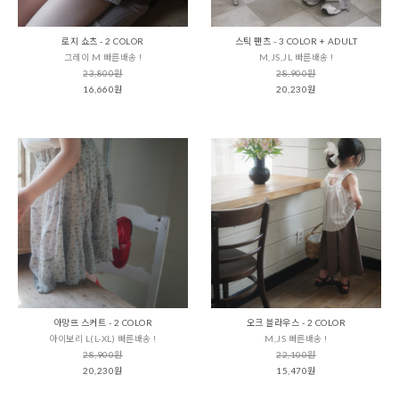
로지 쇼츠 - 2 COLOR
스틱 팬츠 - 3 COLOR + ADULT
그레이 M 빠른배송 !
M,JS,JL 빠른배송 !
23,800원
28,900원
16,660원
20,230원
아망뜨 스커트 - 2 COLOR
오크 블라우스 - 2 COLOR
아이보리 L(L-XL) 빠른배송 !
M,JS 빠른배송 !
28,900원
22,100원
20,230원
15,470원