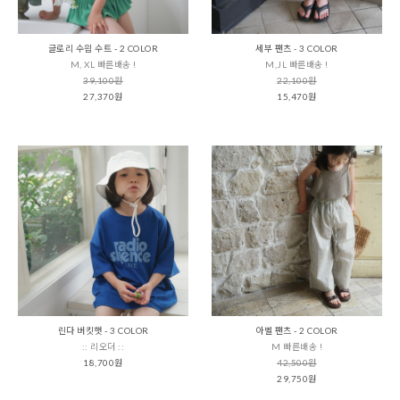
글로리 수읨 수트 - 2 COLOR
세부 팬츠 - 3 COLOR
M, XL 빠른배송 !
M,JL 빠른배송 !
39,100원
22,100원
27,370원
15,470원
린다 버킷햇 - 3 COLOR
아벨 팬츠 - 2 COLOR
:: 리오더 ::
M 빠른배송 !
18,700원
42,500원
29,750원