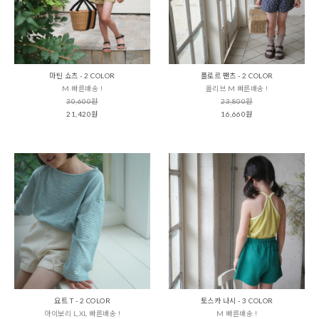
마틴 쇼츠 - 2 COLOR
플로르 팬츠 - 2 COLOR
M 빠른배송 !
올리브 M 빠른배송 !
30,600원
23,800원
21,420원
16,660원
요트 T - 2 COLOR
토스카 나시 - 3 COLOR
아이보리 L,XL 빠른배송 !
M 빠른배송 !