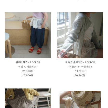
벨로티 팬츠 - 2 COLOR
미샤 린넨 카디건 - 2 COLOR
데님 JL 빠른배송 !
아이보리 M 빠른배송 !
25,500원
44,200원
17,850원
30,940원