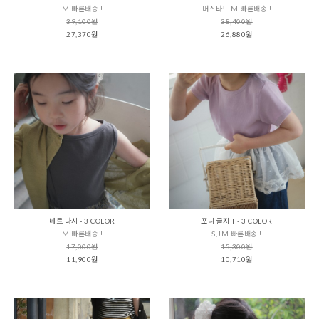
M 빠른배송 !
머스타드 M 빠른배송 !
39,100원
38,400원
27,370원
26,880원
네르 나시 - 3 COLOR
포니 골지 T - 3 COLOR
M 빠른배송 !
S,JM 빠른배송 !
17,000원
15,300원
11,900원
10,710원