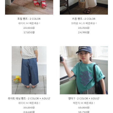
프릴 팬츠 - 2 COLOR
키튼 팬츠 - 2 COLOR
네이비 M 빠른배송 !
브라운 M,JS 빠른배송 !
25,500원
35,700원
17,850원
24,990원
라이트 데님 팬츠 - 2 COLOR + ADULT
앤더 T - 2 COLOR + ADULT
네이비 M 빠른배송 !
메란지 M 빠른배송 !
35,200원
15,300원
24,640원
10,710원