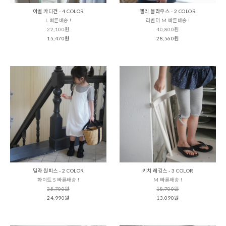
아벨 카디건 - 4 COLOR
엘리 블라우스 - 2 COLOR
L 빠른배송 !
라벤더 M 빠른배송 !
22,100원
40,800원
15,470원
28,560원
밀라 원피스 - 2 COLOR
키치 레깅스 - 3 COLOR
화이트 S 빠른배송 !
M 빠른배송 !
35,700원
18,700원
24,990원
13,090원