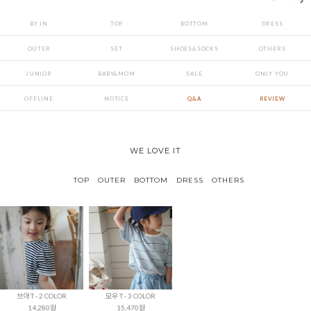
BY IN
TOP
BOTTOM
DRESS
OUTER
SET
SHOES&SOCKS
OTHERS
JUNIOR
BABY&MOM
SALE
ONLY YOU
OFFLINE
NOTICE
Q&A
REVIEW
WE LOVE IT
TOP
OUTER
BOTTOM
DRESS
OTHERS
브아 T - 2 COLOR
모우 T - 3 COLOR
14,280원
15,470원