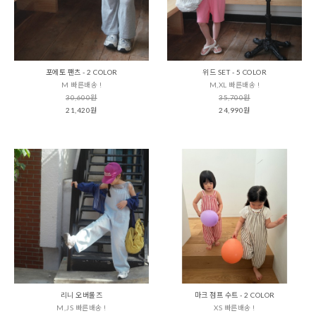
포에토 팬츠 - 2 COLOR
위드 SET - 5 COLOR
M 빠른배송 !
M,XL 빠른배송 !
30,600원
35,700원
21,420원
24,990원
리니 오버롤즈
마크 점프 수트 - 2 COLOR
M,JS 빠른배송 !
XS 빠른배송 !