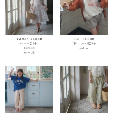
로라 원피스 - 2 COLOR
시티 T - 3 COLOR
M,XL 빠른배송 !
네이비 XL,JM 빠른배송 !
44,200원
sold out
30,940원