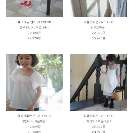
파크 데님 팬츠 - 3 COLOR
아벨 카디건 - 4 COLOR
블랙 M,JXL 빠른배송 !
L 빠른배송 !
39,100원
22,100원
27,370원
15,470원
엘리 블라우스 - 2 COLOR
밀라 원피스 - 2 COLOR
라벤더 M 빠른배송 !
화이트 S 빠른배송 !
40,800원
35,700원
28,560원
24,990원