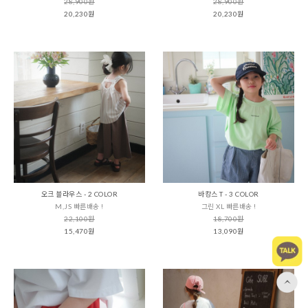
28,900원
28,900원
20,230원
20,230원
오크 블라우스 - 2 COLOR
바캉스 T - 3 COLOR
M,JS 빠른배송 !
그린 XL 빠른배송 !
22,100원
18,700원
15,470원
13,090원