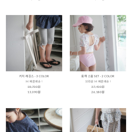
키치 레깅스 - 3 COLOR
로하 스윔 SET - 2 COLOR
M 빠른배송 !
브라운 M 빠른배송 !
18,700원
37,400원
13,090원
26,180원