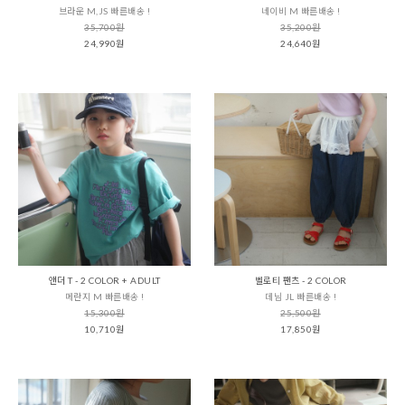
브라운 M,JS 빠른배송 !
네이비 M 빠른배송 !
35,700원
35,200원
24,990원
24,640원
앤더 T - 2 COLOR + ADULT
벨로티 팬츠 - 2 COLOR
메란지 M 빠른배송 !
데님 JL 빠른배송 !
15,300원
25,500원
10,710원
17,850원