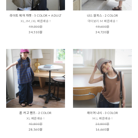
라이트 에어 자켓 - 5 COLOR + ADULT
나스 원피스 - 2 COLOR
XL,JM,JXL 빠른배송 !
아이보리 M 빠른배송 !
49,300원
49,600원
34,510원
34,720원
론 카고 팬츠 - 2 COLOR
레이어 나시 - 3 COLOR
XL 빠른배송 !
M,L 빠른배송 !
40,800원
23,800원
28,560원
16,660원