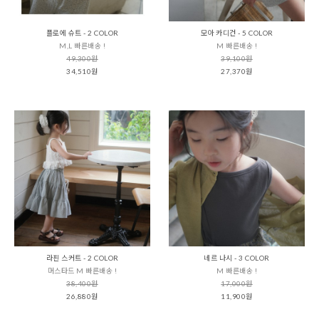
플로에 슈트 - 2 COLOR
모아 카디건 - 5 COLOR
M,L 빠른배송 !
M 빠른배송 !
49,300원
39,100원
34,510원
27,370원
라핀 스커트 - 2 COLOR
네르 나시 - 3 COLOR
머스타드 M 빠른배송 !
M 빠른배송 !
38,400원
17,000원
26,880원
11,900원