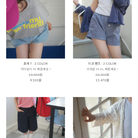
포레 T - 2 COLOR
미코 팬츠 - 2 COLOR
아이보리 M 빠른배송 !
브라운 M,XL 빠른배송 !
13,600원
22,100원
9,520원
15,470원