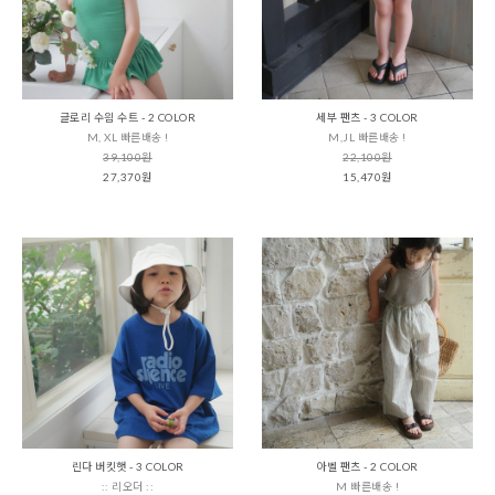
글로리 수읨 수트 - 2 COLOR
세부 팬츠 - 3 COLOR
M, XL 빠른배송 !
M,JL 빠른배송 !
39,100원
22,100원
27,370원
15,470원
린다 버킷햇 - 3 COLOR
아벨 팬츠 - 2 COLOR
:: 리오더 ::
M 빠른배송 !