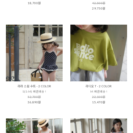
18,700원
42,500원
29,750원
라라 스윔 수트 - 2 COLOR
라디오 T - 2 COLOR
S(S-M) 빠른배송 !
M 빠른배송 !
52,700원
22,100원
36,890원
15,470원