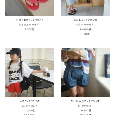
위시 SHOES - 5 COLOR
클림 나시 - 2 COLOR
블루 8.5 빠른배송 !
퍼플 M 빠른배송 !
8,500원
11,900원
8,330원
로프 T - 2 COLOR
해브 데님 팬츠 - 2 COLOR
XL 빠른배송 !
M 빠른배송 !
20,400원
40,800원
14,280원
28,560원