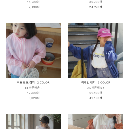
45,900원
35,700원
32,130원
24,990원
씨드 윈드 점퍼 - 2 COLOR
어게인 점퍼 - 3 COLOR
M 빠른배송 !
XL 빠른배송 !
47,600원
59,500원
33,320원
41,650원