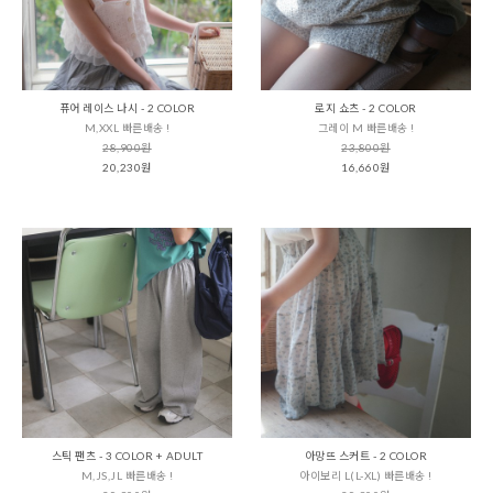
퓨어 레이스 나시 - 2 COLOR
로지 쇼츠 - 2 COLOR
M,XXL 빠른배송 !
그레이 M 빠른배송 !
28,900원
23,800원
20,230원
16,660원
스틱 팬츠 - 3 COLOR + ADULT
아망뜨 스커트 - 2 COLOR
M,JS,JL 빠른배송 !
아이보리 L(L-XL) 빠른배송 !