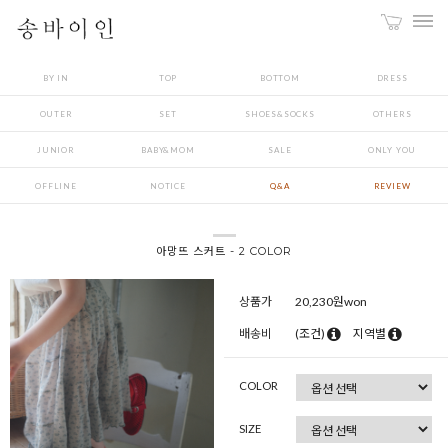
BY IN
TOP
BOTTOM
DRESS
OUTER
SET
SHOES&SOCKS
OTHERS
JUNIOR
BABY&MOM
SALE
ONLY YOU
OFFLINE
NOTICE
Q&A
REVIEW
아망뜨 스커트 - 2 COLOR
상품가
20,230
원won
배송비
(조건)
지역별
COLOR
SIZE