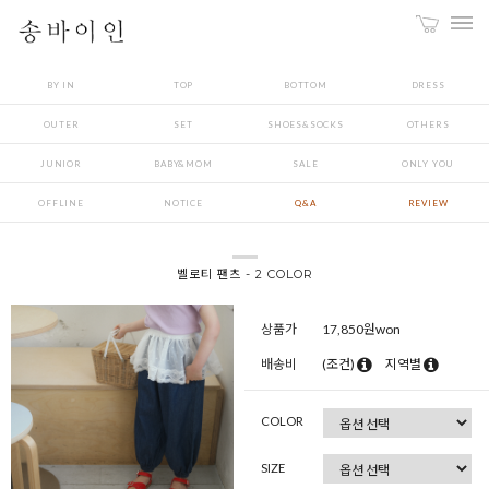
BY IN
TOP
BOTTOM
DRESS
OUTER
SET
SHOES&SOCKS
OTHERS
JUNIOR
BABY&MOM
SALE
ONLY YOU
OFFLINE
NOTICE
Q&A
REVIEW
벨로티 팬츠 - 2 COLOR
상품가
17,850
원won
배송비
(조건)
지역별
COLOR
SIZE