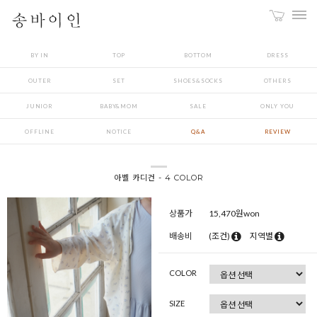
BY IN
TOP
BOTTOM
DRESS
OUTER
SET
SHOES&SOCKS
OTHERS
JUNIOR
BABY&MOM
SALE
ONLY YOU
OFFLINE
NOTICE
Q&A
REVIEW
아벨 카디건 - 4 COLOR
상품가
15,470
원won
배송비
(조건)
지역별
COLOR
SIZE