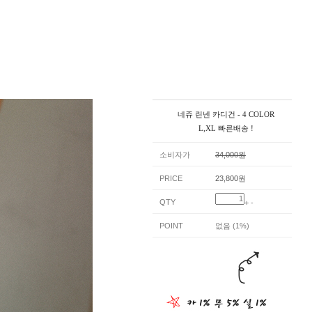
네쥬 린넨 카디건 - 4 COLOR
L,XL 빠른배송 !
소비자가
34,000원
PRICE
23,800원
QTY
+
-
POINT
없음 (1%)