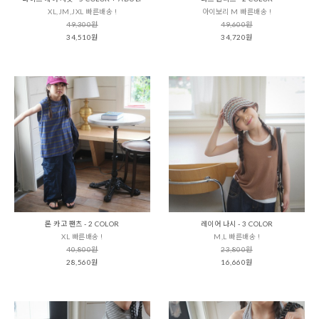
XL,JM,JXL 빠른배송 !
아이보리 M 빠른배송 !
49,300원
49,600원
34,510원
34,720원
론 카고 팬츠 - 2 COLOR
레이어 나시 - 3 COLOR
XL 빠른배송 !
M,L 빠른배송 !
40,800원
23,800원
28,560원
16,660원