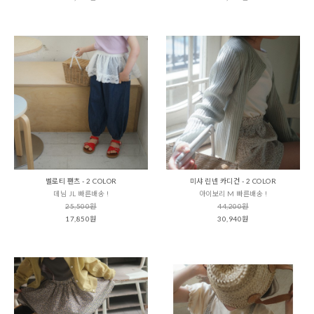
벨로티 팬츠 - 2 COLOR
미샤 린넨 카디건 - 2 COLOR
데님 JL 빠른배송 !
아이보리 M 빠른배송 !
25,500원
44,200원
17,850원
30,940원