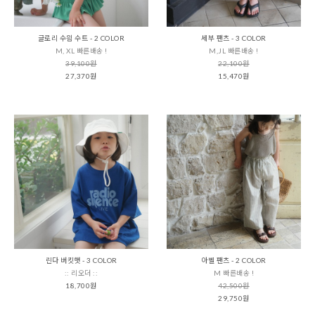
글로리 수읨 수트 - 2 COLOR
세부 팬츠 - 3 COLOR
M, XL 빠른배송 !
M,JL 빠른배송 !
39,100원
22,100원
27,370원
15,470원
린다 버킷햇 - 3 COLOR
아벨 팬츠 - 2 COLOR
:: 리오더 ::
M 빠른배송 !
18,700원
42,500원
29,750원