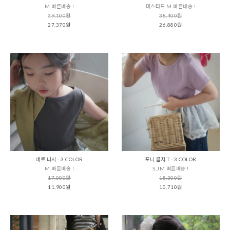
M 빠른배송 !
머스타드 M 빠른배송 !
39,100원
38,400원
27,370원
26,880원
네르 나시 - 3 COLOR
포니 골지 T - 3 COLOR
M 빠른배송 !
S,JM 빠른배송 !
17,000원
15,300원
11,900원
10,710원