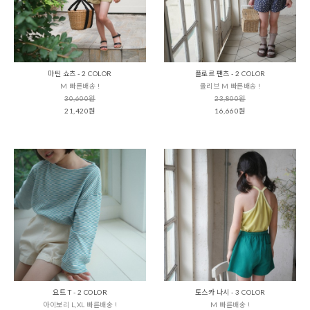
마틴 쇼츠 - 2 COLOR
플로르 팬츠 - 2 COLOR
M 빠른배송 !
올리브 M 빠른배송 !
30,600원
23,800원
21,420원
16,660원
요트 T - 2 COLOR
토스카 나시 - 3 COLOR
아이보리 L,XL 빠른배송 !
M 빠른배송 !