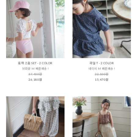
로하 스윔 SET - 2 COLOR
라일 T - 2 COLOR
브라운 M 빠른배송 !
네이비 M 빠른배송 !
37,400원
22,100원
26,180원
15,470원