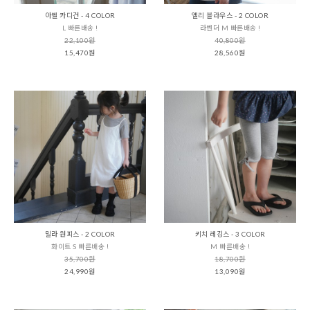
아벨 카디건 - 4 COLOR
엘리 블라우스 - 2 COLOR
L 빠른배송 !
라벤더 M 빠른배송 !
22,100원
40,800원
15,470원
28,560원
밀라 원피스 - 2 COLOR
키치 레깅스 - 3 COLOR
화이트 S 빠른배송 !
M 빠른배송 !
35,700원
18,700원
24,990원
13,090원