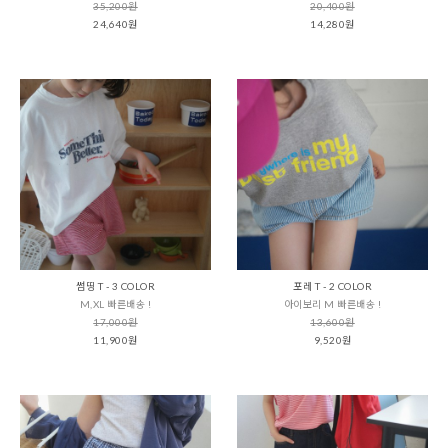
35,200원
20,400원
24,640원
14,280원
썸띵 T - 3 COLOR
포레 T - 2 COLOR
M,XL 빠른배송 !
아이보리 M 빠른배송 !
17,000원
13,600원
11,900원
9,520원