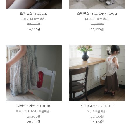
로지 쇼츠 - 2 COLOR
스틱 팬츠 - 3 COLOR + ADULT
그레이 M 빠른배송 !
M,JS,JL 빠른배송 !
23,800원
28,900원
16,660원
20,230원
아망뜨 스커트 - 2 COLOR
오크 블라우스 - 2 COLOR
아이보리 L(L-XL) 빠른배송 !
M,JS 빠른배송 !
28,900원
22,100원
20,230원
15,470원