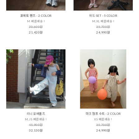
포에토 팬츠 - 2 COLOR
위드 SET - 5 COLOR
M 빠른배송 !
M,XL 빠른배송 !
30,600원
35,700원
21,420원
24,990원
리니 오버롤즈
마크 점프 수트 - 2 COLOR
M,JS 빠른배송 !
XS 빠른배송 !
45,900원
35,700원
32,130원
24,990원