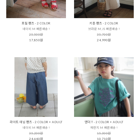
프릴 팬츠 - 2 COLOR
키튼 팬츠 - 2 COLOR
네이비 M 빠른배송 !
브라운 M,JS 빠른배송 !
25,500원
35,700원
17,850원
24,990원
라이트 데님 팬츠 - 2 COLOR + ADULT
앤더 T - 2 COLOR + ADULT
네이비 M 빠른배송 !
메란지 M 빠른배송 !
35,200원
15,300원
24,640원
10,710원