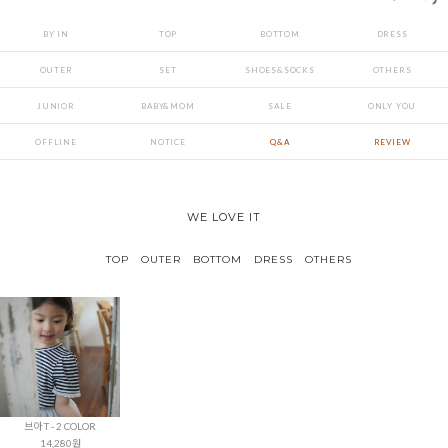
BY IN
TOP
BOTTOM
DRESS
OUTER
SET
SHOES&SOCKS
OTHERS
JUNIOR
BABY&MOM
SALE
ONLY YOU
OFFLINE
NOTICE
Q&A
REVIEW
WE LOVE IT
TOP
OUTER
BOTTOM
DRESS
OTHERS
브아 T - 2 COLOR
14,280원