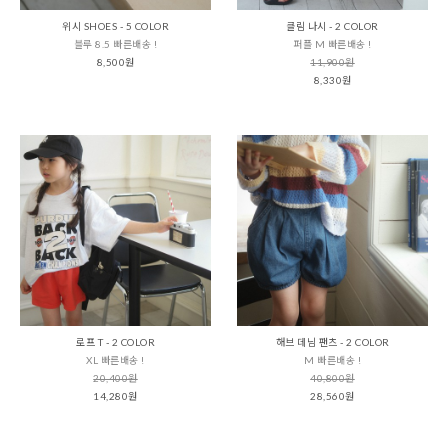
위시 SHOES - 5 COLOR
클림 나시 - 2 COLOR
블루 8.5 빠른배송 !
퍼플 M 빠른배송 !
8,500원
11,900원
8,330원
로프 T - 2 COLOR
해브 데님 팬츠 - 2 COLOR
XL 빠른배송 !
M 빠른배송 !
20,400원
40,800원
14,280원
28,560원