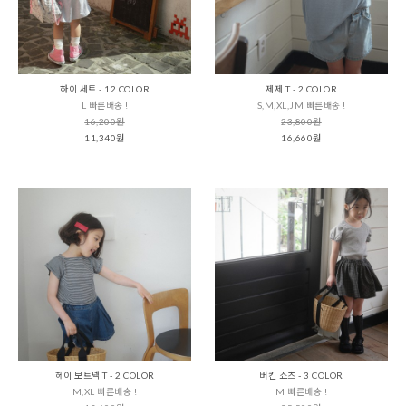
하이 세트 - 12 COLOR
제제 T - 2 COLOR
L 빠른배송 !
S,M,XL,JM 빠른배송 !
16,200원
23,800원
11,340원
16,660원
헤이 보트넥 T - 2 COLOR
버킨 쇼츠 - 3 COLOR
M,XL 빠른배송 !
M 빠른배송 !