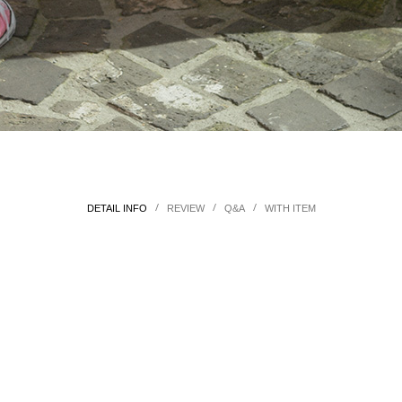
/
/
/
DETAIL INFO
REVIEW
Q&A
WITH ITEM