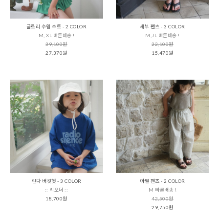
글로리 수읨 수트 - 2 COLOR
세부 팬츠 - 3 COLOR
M, XL 빠른배송 !
M,JL 빠른배송 !
39,100원
22,100원
27,370원
15,470원
린다 버킷햇 - 3 COLOR
아벨 팬츠 - 2 COLOR
:: 리오더 ::
M 빠른배송 !
18,700원
42,500원
29,750원