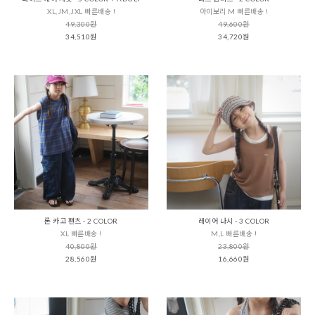
XL,JM,JXL 빠른배송 !
아이보리 M 빠른배송 !
49,300원
49,600원
34,510원
34,720원
론 카고 팬츠 - 2 COLOR
레이어 나시 - 3 COLOR
XL 빠른배송 !
M,L 빠른배송 !
40,800원
23,800원
28,560원
16,660원