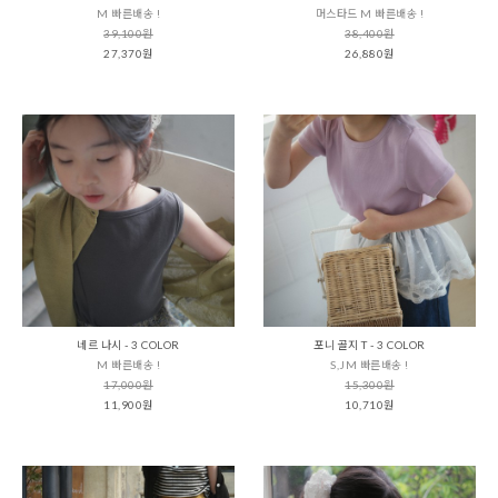
M 빠른배송 !
머스타드 M 빠른배송 !
39,100원
38,400원
27,370원
26,880원
네르 나시 - 3 COLOR
포니 골지 T - 3 COLOR
M 빠른배송 !
S,JM 빠른배송 !
17,000원
15,300원
11,900원
10,710원