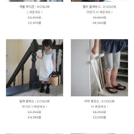
아벨 카디건 - 4 COLOR
엘리 블라우스 - 2 COLOR
L 빠른배송 !
라벤더 M 빠른배송 !
22,100원
40,800원
15,470원
28,560원
밀라 원피스 - 2 COLOR
키치 레깅스 - 3 COLOR
화이트 S 빠른배송 !
M 빠른배송 !
35,700원
18,700원
24,990원
13,090원