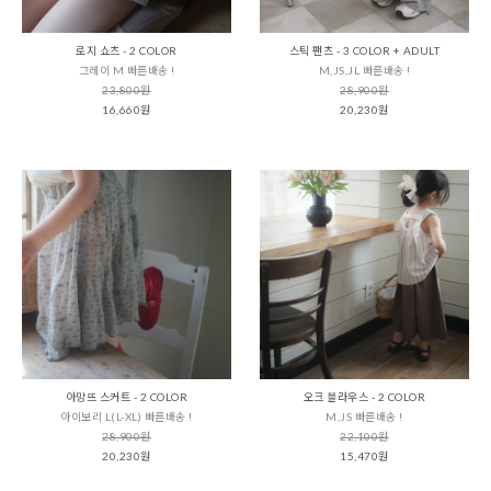
로지 쇼츠 - 2 COLOR
스틱 팬츠 - 3 COLOR + ADULT
그레이 M 빠른배송 !
M,JS,JL 빠른배송 !
23,800원
28,900원
16,660원
20,230원
아망뜨 스커트 - 2 COLOR
오크 블라우스 - 2 COLOR
아이보리 L(L-XL) 빠른배송 !
M,JS 빠른배송 !
28,900원
22,100원
20,230원
15,470원