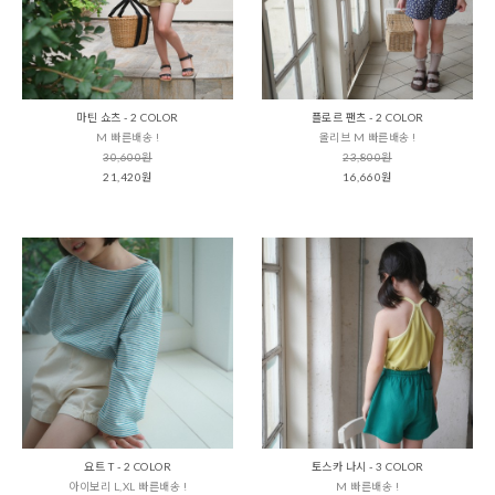
마틴 쇼츠 - 2 COLOR
플로르 팬츠 - 2 COLOR
M 빠른배송 !
올리브 M 빠른배송 !
30,600원
23,800원
21,420원
16,660원
요트 T - 2 COLOR
토스카 나시 - 3 COLOR
아이보리 L,XL 빠른배송 !
M 빠른배송 !