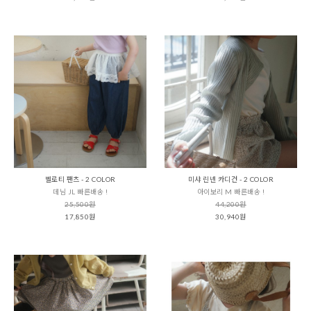
벨로티 팬츠 - 2 COLOR
미샤 린넨 카디건 - 2 COLOR
데님 JL 빠른배송 !
아이보리 M 빠른배송 !
25,500원
44,200원
17,850원
30,940원