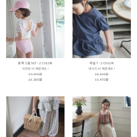
로하 스윔 SET - 2 COLOR
라일 T - 2 COLOR
브라운 M 빠른배송 !
네이비 M 빠른배송 !
37,400원
22,100원
26,180원
15,470원