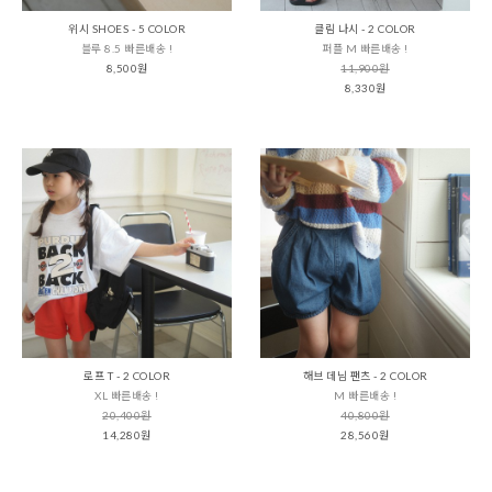
위시 SHOES - 5 COLOR
클림 나시 - 2 COLOR
블루 8.5 빠른배송 !
퍼플 M 빠른배송 !
8,500원
11,900원
8,330원
로프 T - 2 COLOR
해브 데님 팬츠 - 2 COLOR
XL 빠른배송 !
M 빠른배송 !
20,400원
40,800원
14,280원
28,560원