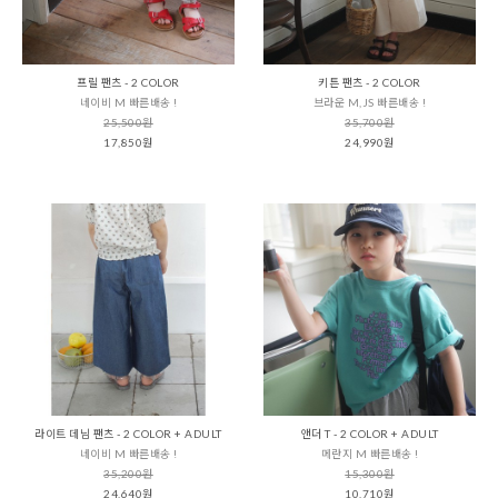
프릴 팬츠 - 2 COLOR
키튼 팬츠 - 2 COLOR
네이비 M 빠른배송 !
브라운 M,JS 빠른배송 !
25,500원
35,700원
17,850원
24,990원
라이트 데님 팬츠 - 2 COLOR + ADULT
앤더 T - 2 COLOR + ADULT
네이비 M 빠른배송 !
메란지 M 빠른배송 !
35,200원
15,300원
24,640원
10,710원