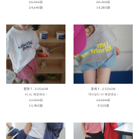
35,200원
20,400원
24,640원
14,280원
썸띵 T - 3 COLOR
포레 T - 2 COLOR
M,XL 빠른배송 !
아이보리 M 빠른배송 !
17,000원
13,600원
11,900원
9,520원