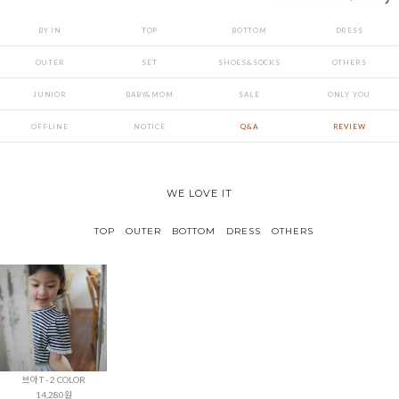
BY IN
TOP
BOTTOM
DRESS
OUTER
SET
SHOES&SOCKS
OTHERS
JUNIOR
BABY&MOM
SALE
ONLY YOU
OFFLINE
NOTICE
Q&A
REVIEW
WE LOVE IT
TOP
OUTER
BOTTOM
DRESS
OTHERS
브아 T - 2 COLOR
14,280원