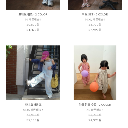
포에토 팬츠 - 2 COLOR
위드 SET - 5 COLOR
M 빠른배송 !
M,XL 빠른배송 !
30,600원
35,700원
21,420원
24,990원
리니 오버롤즈
마크 점프 수트 - 2 COLOR
M,JS 빠른배송 !
XS 빠른배송 !
45,900원
35,700원
32,130원
24,990원