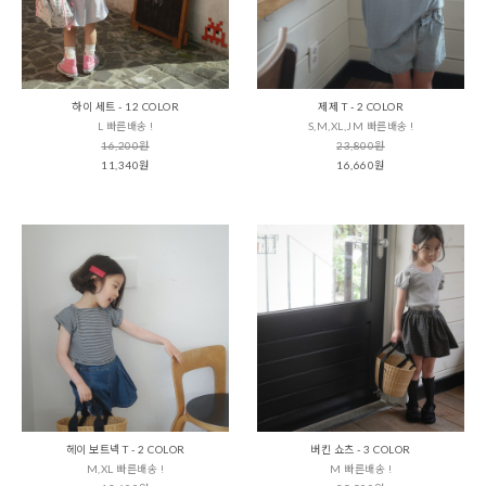
하이 세트 - 12 COLOR
제제 T - 2 COLOR
L 빠른배송 !
S,M,XL,JM 빠른배송 !
16,200원
23,800원
11,340원
16,660원
헤이 보트넥 T - 2 COLOR
버킨 쇼츠 - 3 COLOR
M,XL 빠른배송 !
M 빠른배송 !