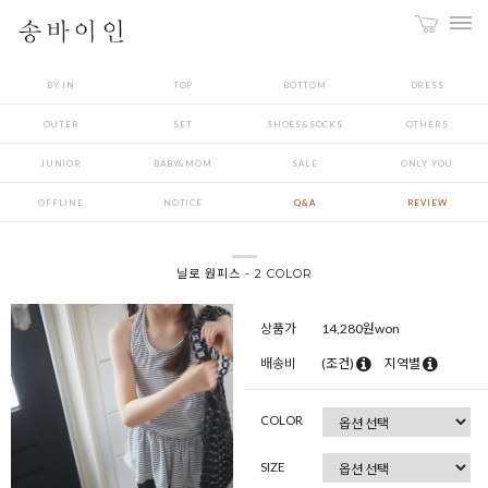
BY IN
TOP
BOTTOM
DRESS
OUTER
SET
SHOES&SOCKS
OTHERS
JUNIOR
BABY&MOM
SALE
ONLY YOU
OFFLINE
NOTICE
Q&A
REVIEW
닐로 원피스 - 2 COLOR
상품가
14,280
원won
배송비
(조건)
지역별
COLOR
SIZE