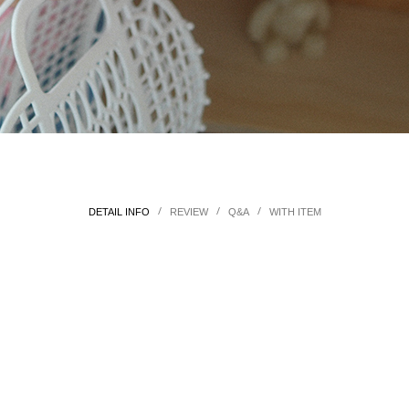
/
/
/
DETAIL INFO
REVIEW
Q&A
WITH ITEM