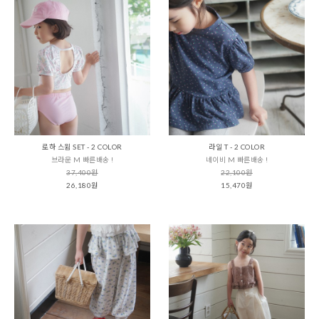
로하 스윔 SET - 2 COLOR
라일 T - 2 COLOR
브라운 M 빠른배송 !
네이비 M 빠른배송 !
37,400원
22,100원
26,180원
15,470원