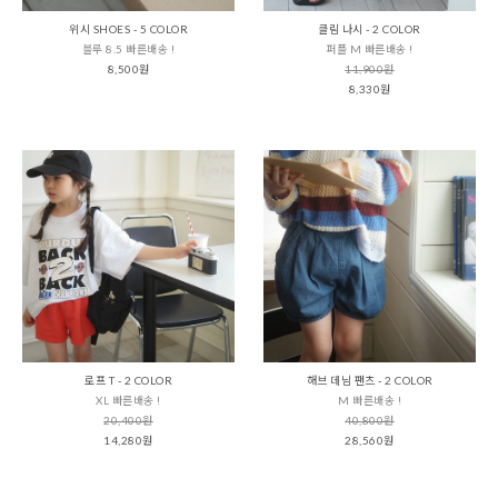
위시 SHOES - 5 COLOR
클림 나시 - 2 COLOR
블루 8.5 빠른배송 !
퍼플 M 빠른배송 !
8,500원
11,900원
8,330원
로프 T - 2 COLOR
해브 데님 팬츠 - 2 COLOR
XL 빠른배송 !
M 빠른배송 !
20,400원
40,800원
14,280원
28,560원