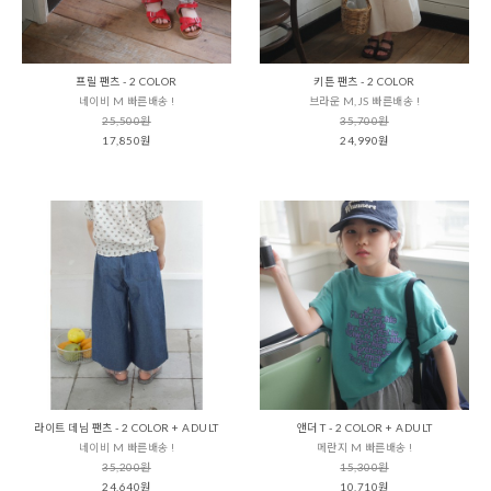
프릴 팬츠 - 2 COLOR
키튼 팬츠 - 2 COLOR
네이비 M 빠른배송 !
브라운 M,JS 빠른배송 !
25,500원
35,700원
17,850원
24,990원
라이트 데님 팬츠 - 2 COLOR + ADULT
앤더 T - 2 COLOR + ADULT
네이비 M 빠른배송 !
메란지 M 빠른배송 !
35,200원
15,300원
24,640원
10,710원