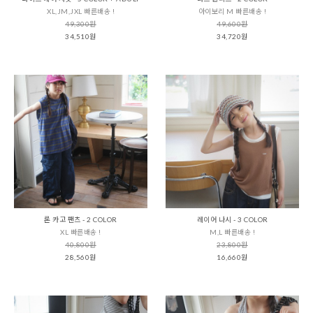
XL,JM,JXL 빠른배송 !
아이보리 M 빠른배송 !
49,300원
49,600원
34,510원
34,720원
론 카고 팬츠 - 2 COLOR
레이어 나시 - 3 COLOR
XL 빠른배송 !
M,L 빠른배송 !
40,800원
23,800원
28,560원
16,660원