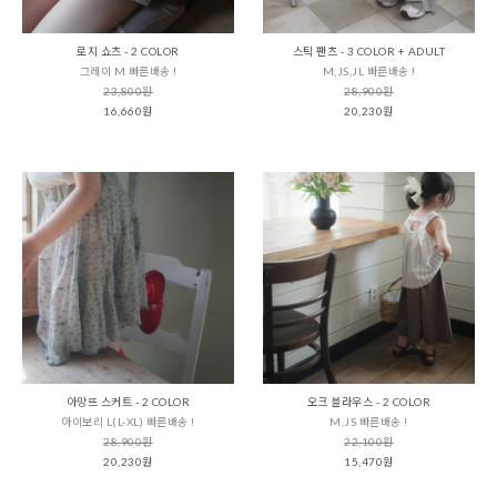
로지 쇼츠 - 2 COLOR
스틱 팬츠 - 3 COLOR + ADULT
그레이 M 빠른배송 !
M,JS,JL 빠른배송 !
23,800원
28,900원
16,660원
20,230원
아망뜨 스커트 - 2 COLOR
오크 블라우스 - 2 COLOR
아이보리 L(L-XL) 빠른배송 !
M,JS 빠른배송 !
28,900원
22,100원
20,230원
15,470원