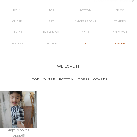
BY IN
TOP
BOTTOM
DRESS
OUTER
SET
SHOES&SOCKS
OTHERS
JUNIOR
BABY&MOM
SALE
ONLY YOU
OFFLINE
NOTICE
Q&A
REVIEW
WE LOVE IT
TOP
OUTER
BOTTOM
DRESS
OTHERS
브아 T - 2 COLOR
14,280원