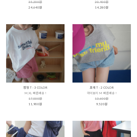
35,200원
20,400원
24,640원
14,280원
썸띵 T - 3 COLOR
포레 T - 2 COLOR
M,XL 빠른배송 !
아이보리 M 빠른배송 !
17,000원
13,600원
11,900원
9,520원