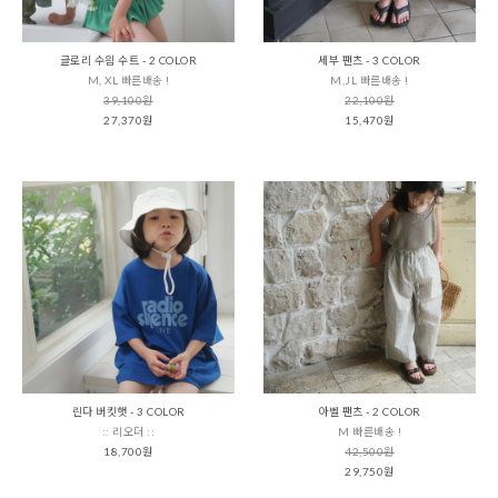
글로리 수읨 수트 - 2 COLOR
세부 팬츠 - 3 COLOR
M, XL 빠른배송 !
M,JL 빠른배송 !
39,100원
22,100원
27,370원
15,470원
린다 버킷햇 - 3 COLOR
아벨 팬츠 - 2 COLOR
:: 리오더 ::
M 빠른배송 !
18,700원
42,500원
29,750원