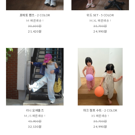
포에토 팬츠 - 2 COLOR
위드 SET - 5 COLOR
M 빠른배송 !
M,XL 빠른배송 !
30,600원
35,700원
21,420원
24,990원
리니 오버롤즈
마크 점프 수트 - 2 COLOR
M,JS 빠른배송 !
XS 빠른배송 !
45,900원
35,700원
32,130원
24,990원