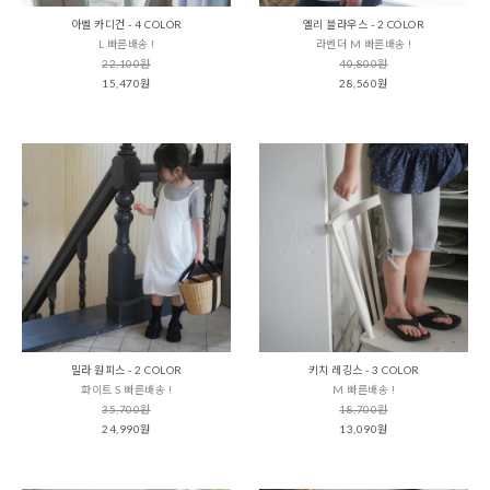
아벨 카디건 - 4 COLOR
엘리 블라우스 - 2 COLOR
L 빠른배송 !
라벤더 M 빠른배송 !
22,100원
40,800원
15,470원
28,560원
밀라 원피스 - 2 COLOR
키치 레깅스 - 3 COLOR
화이트 S 빠른배송 !
M 빠른배송 !
35,700원
18,700원
24,990원
13,090원