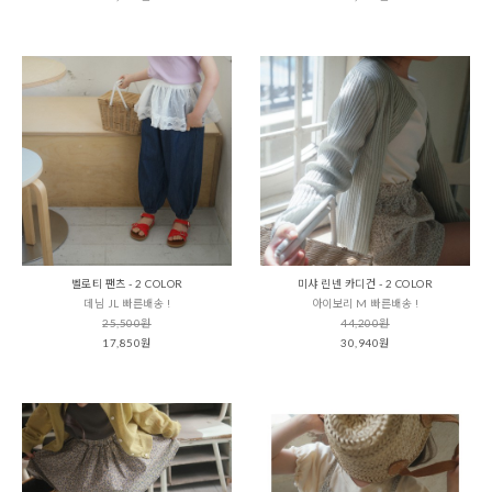
벨로티 팬츠 - 2 COLOR
미샤 린넨 카디건 - 2 COLOR
데님 JL 빠른배송 !
아이보리 M 빠른배송 !
25,500원
44,200원
17,850원
30,940원