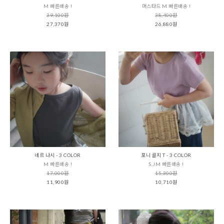
M 빠른배송 !
머스타드 M 빠른배송 !
39,100원
38,400원
27,370원
26,880원
네르 나시 - 3 COLOR
포니 골지 T - 3 COLOR
M 빠른배송 !
S,JM 빠른배송 !
17,000원
15,300원
11,900원
10,710원