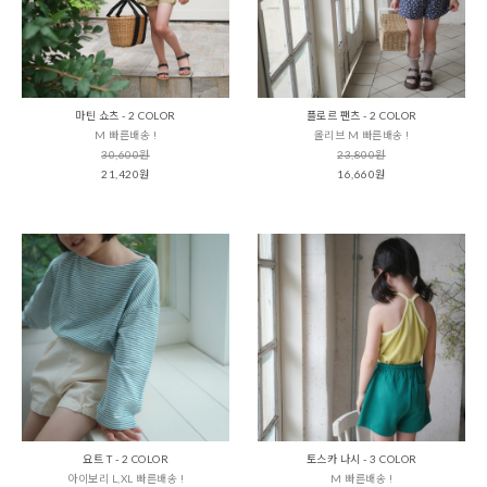
마틴 쇼츠 - 2 COLOR
플로르 팬츠 - 2 COLOR
M 빠른배송 !
올리브 M 빠른배송 !
30,600원
23,800원
21,420원
16,660원
요트 T - 2 COLOR
토스카 나시 - 3 COLOR
아이보리 L,XL 빠른배송 !
M 빠른배송 !