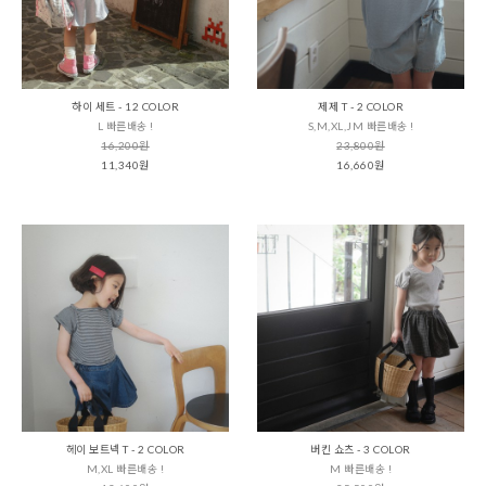
하이 세트 - 12 COLOR
제제 T - 2 COLOR
L 빠른배송 !
S,M,XL,JM 빠른배송 !
16,200원
23,800원
11,340원
16,660원
헤이 보트넥 T - 2 COLOR
버킨 쇼츠 - 3 COLOR
M,XL 빠른배송 !
M 빠른배송 !