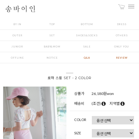
BY IN
TOP
BOTTOM
DRESS
OUTER
SET
SHOES&SOCKS
OTHERS
JUNIOR
BABY&MOM
SALE
ONLY YOU
OFFLINE
NOTICE
Q&A
REVIEW
로하 스윔 SET - 2 COLOR
상품가
26,180
원won
배송비
(조건)
지역별
COLOR
SIZE